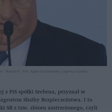
s. "Ryszard".
Fot. Agata Grzybowska / Agencja Gazeta
j z PiS spółki Srebrna, przyznał w 
agentem Służby Bezpieczeństwa. I to 
i SB z tzw. zbioru zastrzeżonego, czyli 