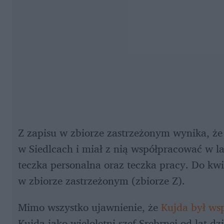
Z zapisu w zbiorze zastrzeżonym wynika, że
w Siedlcach i miał z nią współpracować w la
teczka personalna oraz teczka pracy. Do kwi
w zbiorze zastrzeżonym (zbiorze Z).
Mimo wszystko ujawnienie, że 
Kujda był ws
Kujda jako wieloletni szef Srebrnej od lat dz