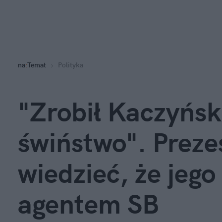
na
:
Temat
Polityka
"Zrobił Kaczyńs
świństwo". Prezes
wiedzieć, że jego
agentem SB