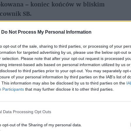
zokowana – koniec końców w bliskim 
acownik SB.
-
Do Not Process My Personal Information
referowane medium w Google
to opt-out of the sale, sharing to third parties, or processing of your per
formation for targeted advertising by us, please use the below opt-out s
 współpracy K. Kujdy z SB i nie wie, z jakiego 
r selection. Please note that after your opt-out request is processed y
eing interest-based ads based on personal information utilized by us or
 się w zbiorze zastrzeżonym. Sprawę będzie 
disclosed to third parties prior to your opt-out. You may separately opt-
rlamentarnego Prawa i Sprawiedliwości, który 
losure of your personal information by third parties on the IAB’s list of
. This information may also be disclosed by us to third parties on the
IA
Participants
that may further disclose it to other third parties.
l Data Processing Opt Outs
o opt-out of the Sharing of my personal data.