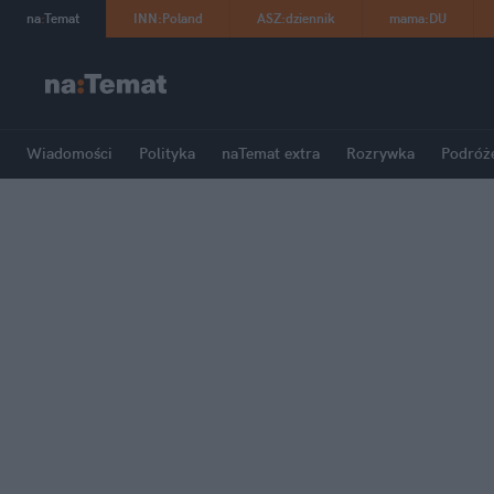
na
:
Temat
INN
:
Poland
ASZ
:
dziennik
mama
:
DU
Wiadomości
Polityka
naTemat extra
Rozrywka
Podróż