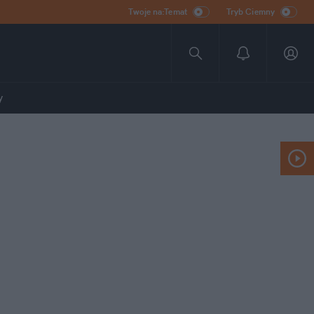
Twoje na:Temat
Tryb Ciemny
y