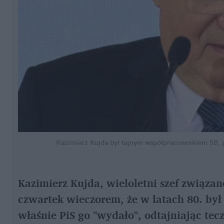
Kazimierz Kujda był tajnym współpracownikiem SB, p
Kazimierz Kujda, wieloletni szef związane
czwartek wieczorem, że w latach 80. był 
właśnie PiS go "wydało", odtajniając teczk