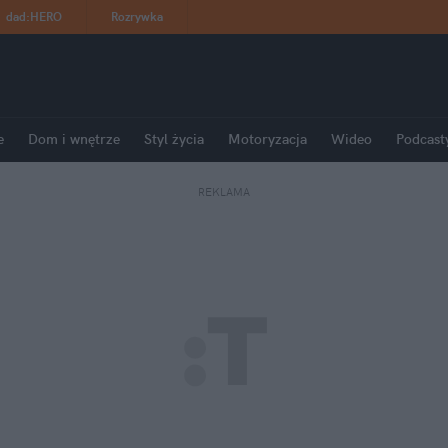
dad
:
HERO
Rozrywka
e
Dom i wnętrze
Styl życia
Motoryzacja
Wideo
Podcast
REKLAMA