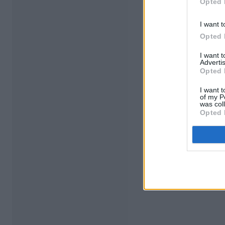
Opted 
I want t
Opted 
I want 
Advertis
Opted 
I want t
of my P
was col
Opted 