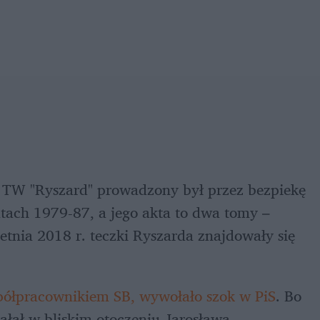
 TW "Ryszard" prowadzony był przez bezpiekę 
tach 1979-87, a jego akta to dwa tomy – 
etnia 2018 r. teczki Ryszarda znajdowały się 
półpracownikiem SB, wywołało szok w PiS
. Bo 
iałał w bliskim otoczeniu Jarosława 