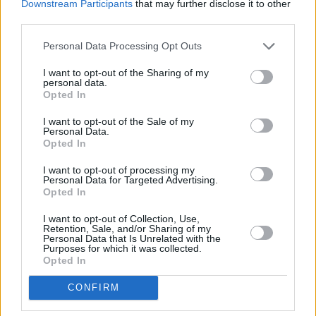
18. Raport wymienia księży: Pawła Kanię, Marka K.,
Downstream Participants
that may further disclose it to other
Romana Kramka, Jarosława M., Grzegorza K., Michała M,
third parties.
Stanisława K., Wincentego Pawłowicza, Antoniego W.,
Personal Data Processing Opt Outs
Romana J., Andrzeja D., trzech księży z diecezji płockiej,
Jarosława P. i Mariusza K. I to właśnie najbardziej znani
I want to opt-out of the Sharing of my
personal data.
polscy duchowni mieli ukrywać lub przenosić pedofilów
Opted In
w Kościele.
I want to opt-out of the Sale of my
Personal Data.
Pisaliśmy także w naTemat o niezwykłym momencie
Opted In
w Watykanie w związku z przekazaniem raportu
I want to opt-out of processing my
papieżowi. Światowe media obiegło zdjęcie
Personal Data for Targeted Advertising.
Opted In
wzruszającej sceny, gdy
Franciszek ucałował dłoń
Marka Lisińskiego
, który jest ofiarą pedofilii w
I want to opt-out of Collection, Use,
Retention, Sale, and/or Sharing of my
Polsce.
Personal Data that Is Unrelated with the
Purposes for which it was collected.
Opted In
REKLAMA
CONFIRM