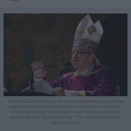
Wśród biskupów, którzy brali udział w ukrywaniu przypadków
księży pedofilów lub przenosili ich w inne miejsca w Kościele,
znalazł się między innymi Sławoj Leszek Głódź - czytamy w
raporcie fundacji "Nie Lękajcie Się".
Fot. Łukasz Kolewiński /
Agencja Gazeta