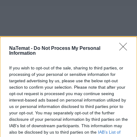
NaTemat -
Do Not Process My Personal
Information
If you wish to opt-out of the sale, sharing to third parties, or
processing of your personal or sensitive information for
targeted advertising by us, please use the below opt-out
section to confirm your selection. Please note that after your
opt-out request is processed you may continue seeing
Domowy obiad od podstaw bez stania
interest-based ads based on personal information utilized by
godzinami w kuchni? Sprawdziłam,
us or personal information disclosed to third parties prior to
czy to możliwe
your opt-out. You may separately opt-out of the further
disclosure of your personal information by third parties on the
IAB’s list of downstream participants. This information may
To tylko niektóre z wymienionych spraw. Łącznie jest ich
also be disclosed by us to third parties on the
IAB’s List of