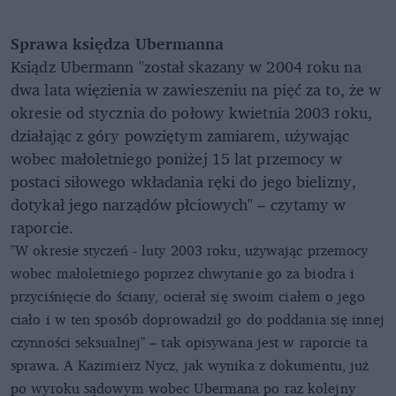
Sprawa księdza Ubermanna
Ksiądz Ubermann "został skazany w 2004 roku na
dwa lata więzienia w zawieszeniu na pięć za to, że w
okresie od stycznia do połowy kwietnia 2003 roku,
działając z góry powziętym zamiarem, używając
wobec małoletniego poniżej 15 lat przemocy w
postaci siłowego wkładania ręki do jego bielizny,
dotykał jego narządów płciowych" – czytamy w
raporcie.
"W okresie styczeń - luty 2003 roku, używając przemocy
wobec małoletniego poprzez chwytanie go za biodra i
przyciśnięcie do ściany, ocierał się swoim ciałem o jego
ciało i w ten sposób doprowadził go do poddania się innej
czynności seksualnej" – tak opisywana jest w raporcie ta
sprawa. A Kazimierz Nycz, jak wynika z dokumentu, już
po wyroku sądowym wobec Ubermana po raz kolejny