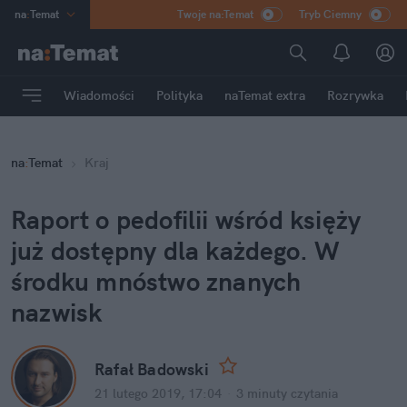
na
:
Temat
Twoje na:Temat
Tryb Ciemny
INN
:
Poland
ASZ
:
dziennik
Wiadomości
Polityka
naTemat extra
Rozrywka
mama
:
DU
dad
:
HERO
na
:
Temat
Kraj
Rozrywka
Raport o pedofilii wśród księży
już dostępny dla każdego. W
środku mnóstwo znanych
nazwisk
Rafał Badowski
21 lutego 2019, 17:04
·
3 minuty
czytania