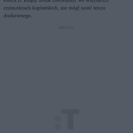
Piotra D. Ksiądz został zawieszony we wszystkich
czynnościach kapłańskich, nie mógł nosić stroju
duchownego.
REKLAMA