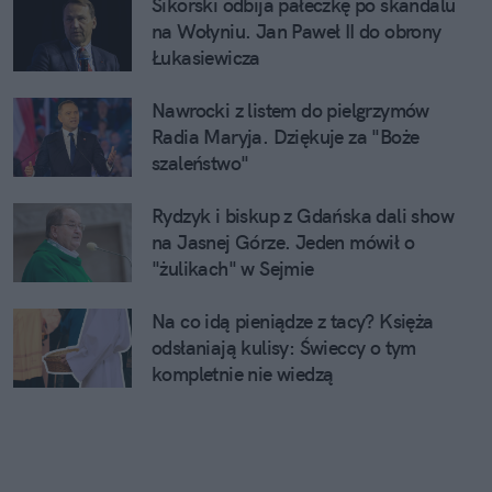
Sikorski odbija pałeczkę po skandalu
na Wołyniu. Jan Paweł II do obrony
Łukasiewicza
Nawrocki z listem do pielgrzymów
Radia Maryja. Dziękuje za "Boże
szaleństwo"
Rydzyk i biskup z Gdańska dali show
na Jasnej Górze. Jeden mówił o
"żulikach" w Sejmie
Na co idą pieniądze z tacy? Księża
odsłaniają kulisy: Świeccy o tym
kompletnie nie wiedzą