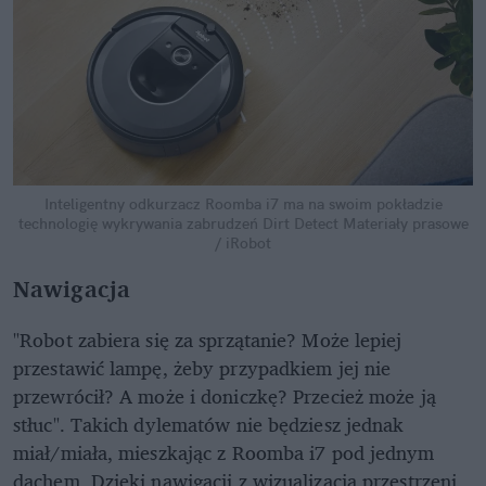
Inteligentny odkurzacz Roomba i7 ma na swoim pokładzie
technologię wykrywania zabrudzeń Dirt Detect
Materiały prasowe
/ iRobot
Nawigacja
"Robot zabiera się za sprzątanie? Może lepiej
przestawić lampę, żeby przypadkiem jej nie
przewrócił? A może i doniczkę? Przecież może ją
stłuc". Takich dylematów nie będziesz jednak
miał/miała, mieszkając z Roomba i7 pod jednym
dachem. Dzięki nawigacji z wizualizacją przestrzeni