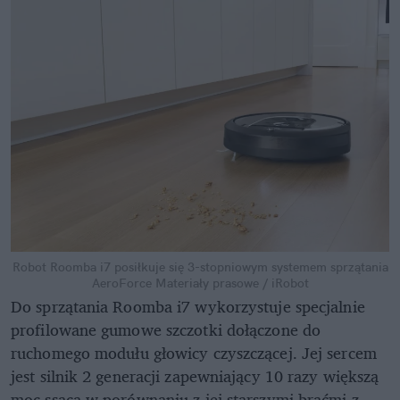
Robot Roomba i7 posiłkuje się 3-stopniowym systemem sprzątania
AeroForce
Materiały prasowe / iRobot
Do sprzątania Roomba i7 wykorzystuje specjalnie
profilowane gumowe szczotki dołączone do
ruchomego modułu głowicy czyszczącej. Jej sercem
jest silnik 2 generacji zapewniający 10 razy większą
moc ssącą w porównaniu z jej starszymi braćmi z