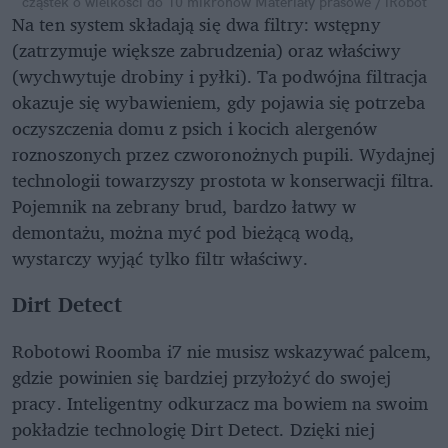
cząstek o wielkości do 10 mikronów
Materiały prasowe / iRobot
Na ten system składają się dwa filtry: wstępny
(zatrzymuje większe zabrudzenia) oraz właściwy
(wychwytuje drobiny i pyłki). Ta podwójna filtracja
okazuje się wybawieniem, gdy pojawia się potrzeba
oczyszczenia domu z psich i kocich alergenów
roznoszonych przez czworonożnych pupili. Wydajnej
technologii towarzyszy prostota w konserwacji filtra.
Pojemnik na zebrany brud, bardzo łatwy w
demontażu, można myć pod bieżącą wodą,
wystarczy wyjąć tylko filtr właściwy.
Dirt Detect
Robotowi Roomba i7 nie musisz wskazywać palcem,
gdzie powinien się bardziej przyłożyć do swojej
pracy. Inteligentny odkurzacz ma bowiem na swoim
pokładzie technologię Dirt Detect. Dzięki niej