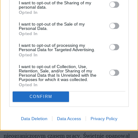
I want to opt-out of the Sharing of my
personal data.
Opted In
I want to opt-out of the Sale of my
Personal Data.
Opted In
I want to opt-out of processing my
Personal Data for Targeted Advertising.
Opted In
I want to opt-out of Collection, Use,
Retention, Sale, and/or Sharing of my
Personal Data that Is Unrelated with the
Purposes for which it was collected.
Opted In
CONFIRM
Dzięki nawigacji z wizualizacją przestrzeni (VSLAM) odkurzający
robot Roomba i7 po mistrzowsku porusza się w gęsto
umeblowanych pomieszczeniach
Materiały prasowe / iRobot
Data Deletion
Data Access
Privacy Policy
iRobot Roomba i7 zaskoczy cię jeszcze...
nieograniczonym czasem pracy. Świetnie opanował