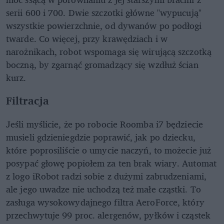
serii 600 i 700. Dwie szczotki główne "wypucują"
wszystkie powierzchnie, od dywanów po podłogi
twarde. Co więcej, przy krawędziach i w
narożnikach, robot wspomaga się wirującą szczotką
boczną, by zgarnąć gromadzący się wzdłuż ścian
kurz.
Filtracja
Jeśli myślicie, że po robocie Roomba i7 będziecie
musieli gdzieniegdzie poprawić, jak po dziecku,
które poprosiliście o umycie naczyń, to możecie już
posypać głowę popiołem za ten brak wiary. Automat
z logo iRobot radzi sobie z dużymi zabrudzeniami,
ale jego uwadze nie uchodzą też małe cząstki. To
zasługa wysokowydajnego filtra AeroForce, który
przechwytuje 99 proc. alergenów, pyłków i cząstek