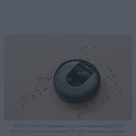
Robot Roomba i7 wyposażony jest w wysokowydajny filtr
AeroForce, który przechwytuje 99 proc. alergenów, pyłków i