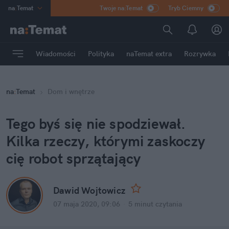
na
:
Temat
Twoje na:Temat
Tryb Ciemny
INN
:
Poland
ASZ
:
dziennik
Wiadomości
Polityka
naTemat extra
Rozrywka
mama
:
DU
dad
:
HERO
na
:
Temat
Dom i wnętrze
Rozrywka
Tego byś się nie spodziewał.
Kilka rzeczy, którymi zaskoczy
cię robot sprzątający
Dawid Wojtowicz
07 maja 2020, 09:06
·
5 minut
czytania