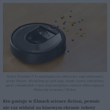
Robot Roomba i7 to automatyczny odkurzacz zaprojektowany
przez iRobot. Wzięliśmy go pod lupę, dzięki czemu zebraliśmy
garść ciekawostek o tym nieprzeciętnym robocie odkurzającym
Materiały prasowe / iRobot
Kto gustuje w filmach science fiction, pewnie
nie raz widział na kinowym ekranie roboty