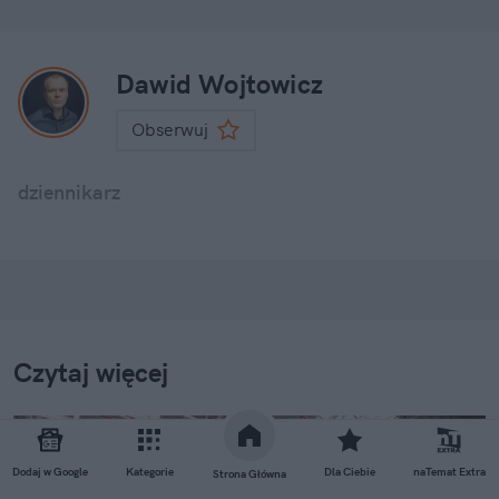
Dawid Wojtowicz
Obserwuj
dziennikarz
Czytaj więcej
Dodaj w Google
Kategorie
Dla Ciebie
naTemat Extra
Strona Główna