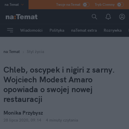
na
:
Temat
Twoje na:Temat
Tryb Ciemny
INN
:
Poland
ASZ
:
dziennik
Wiadomości
Polityka
naTemat extra
Rozrywka
mama
:
DU
dad
:
HERO
na
:
Temat
Styl życia
Rozrywka
Chleb, oscypek i nigiri z sarny.
Wojciech Modest Amaro
opowiada o swojej nowej
restauracji
Monika Przybysz
28 lipca 2020, 09:14
·
4 minuty
czytania