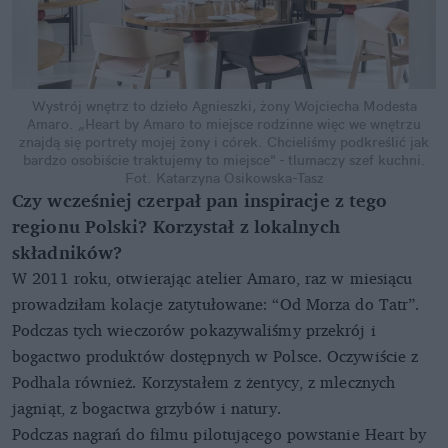
Wystrój wnętrz to dzieło Agnieszki, żony Wojciecha Modesta
Amaro. „Heart by Amaro to miejsce rodzinne więc we wnętrzu
znajdą się portrety mojej żony i córek. Chcieliśmy podkreślić jak
bardzo osobiście traktujemy to miejsce" - tlumaczy szef kuchni.
Fot. Katarzyna Osikowska-Tasz
Czy wcześniej czerpał pan inspiracje z tego
regionu Polski? Korzystał z lokalnych
składników?
W 2011 roku, otwierając atelier Amaro, raz w miesiącu
prowadziłam kolacje zatytułowane: “Od Morza do Tatr”.
Podczas tych wieczorów pokazywaliśmy przekrój i
bogactwo produktów dostępnych w Polsce. Oczywiście z
Podhala również. Korzystałem z żentycy, z mlecznych
jagniąt, z bogactwa grzybów i natury.
Podczas nagrań do filmu pilotującego powstanie Heart by