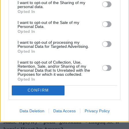
sery i unikalna selekcja biodynamicznych win
I want to opt-out of the Sharing of my
personal data.
zbudowanych reglowo z wielu górskich regionów świata.
Opted In
I want to opt-out of the Sale of my
Personal Data.
Opted In
I want to opt-out of processing my
Personal Data for Targeted Advertising.
Opted In
I want to opt-out of Collection, Use,
Retention, Sale, and/or Sharing of my
Personal Data that Is Unrelated with the
Purposes for which it was collected.
Opted In
CONFIRM
Heart by Amaro dostępne jest dla wszystkich, nie tylko Gości
hotelu Nosalowy Park, w którym się mieści.
Fot. Katarzyna
Data Deletion
Data Access
Privacy Policy
Osikowska-Tasz
Jakie wpływy – poza “górskimi” - znajdą sie w
karcie Heart by Amaro?