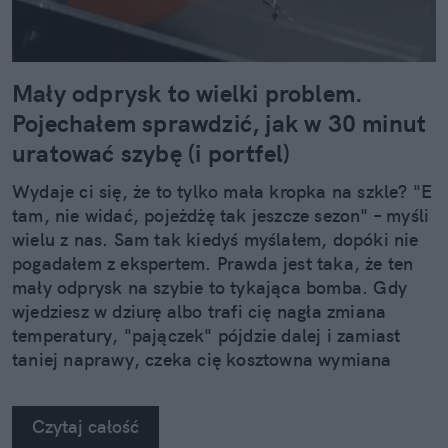
Mały odprysk to wielki problem.
Pojechałem sprawdzić, jak w 30 minut
uratować szybę (i portfel)
Wydaje ci się, że to tylko mała kropka na szkle? "E
tam, nie widać, pojeżdżę tak jeszcze sezon" – myśli
wielu z nas. Sam tak kiedyś myślałem, dopóki nie
pogadałem z ekspertem. Prawda jest taka, że ten
mały odprysk na szybie to tykająca bomba. Gdy
wjedziesz w dziurę albo trafi cię nagła zmiana
temperatury, "pajączek" pójdzie dalej i zamiast
taniej naprawy, czeka cię kosztowna wymiana
szyby. Wybrałem się do serwisu Autoglass®, żeby
na własne oczy zobaczyć, jak profesjonaliści radzą
Czytaj całość
sobie z takimi uszkodzeniami.