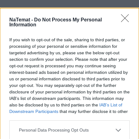
NaTemat -
Do Not Process My Personal
Information
If you wish to opt-out of the sale, sharing to third parties, or
processing of your personal or sensitive information for
targeted advertising by us, please use the below opt-out
section to confirm your selection. Please note that after your
Domowy obiad od podstaw bez stania
opt-out request is processed you may continue seeing
godzinami w kuchni? Sprawdziłam,
interest-based ads based on personal information utilized by
czy to możliwe
us or personal information disclosed to third parties prior to
your opt-out. You may separately opt-out of the further
Czasami na takiej biesiadzie jedzeniu nie ma końca i
disclosure of your personal information by third parties on the
IAB’s list of downstream participants. This information may
gospodarz, jak z rękawa, wyciąga kolejne hity. Tak
also be disclosed by us to third parties on the
IAB’s List of
właśnie ma wyglądać doświadczenie w Heart by Amaro.
Downstream Participants
that may further disclose it to other
Zaczynając od chałki orkiszowej, śledzika na raz, po
third parties.
półmisek z najlepszym tatarem, aż do gofrów z sernikiem.
Personal Data Processing Opt Outs
A gdy kolacja się przedłuży znajdą się wspaniałe górskie