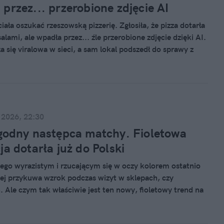
przez... przerobione zdjęcie AI
iała oszukać rzeszowską pizzerię. Zgłosiła, że pizza dotarła
salami, ale wpadła przez... źle przerobione zdjęcie dzięki AI.
ła się viralowa w sieci, a sam lokal podszedł do sprawy z
Byłoby już bardziej realistycznie, jakby zjadła salami" –
aściciele, ale nie ukrywają, że zostali bezczelnie oszukani.
 2026, 22:30
godny następca matchy. Fioletowa
ja dotarła już do Polski
jego wyrazistym i rzucającym się w oczy kolorem ostatnio
iej przykuwa wzrok podczas wizyt w sklepach, czy
. Ale czym tak właściwie jest ten nowy, fioletowy trend na
onomii?