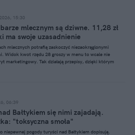
 2026, 15:30
barze mlecznym są dziwne. 11,28 zł
ki ma swoje uzasadnienie
ch mlecznych potrafią zaskoczyć niezaokrąglonymi
. Widok kwot rzędu 28 groszy w menu to wcale nie
yt marketingowy. Tak działają przepisy, dzięki którym
ych miejscach jest takie tanie.
26, 06:39
nad Bałtykiem się nimi zajadają.
ka: "toksyczna smoła"
 niepewnej pogody turyści nad Bałtykiem dopisują.