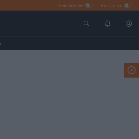
Twoje na:Temat
Tryb Ciemny
y