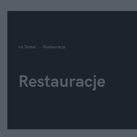
na
:
Temat
Restauracje
Restauracje