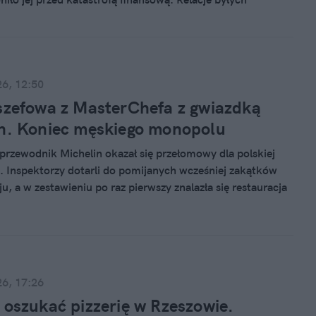
 smucą najbardziej. Muszą oni przeżywać koszmar.
26, 12:50
szefowa z MasterChefa z gwiazdką
n. Koniec męskiego monopolu
przewodnik Michelin okazał się przełomowy dla polskiej
. Inspektorzy dotarli do pomijanych wcześniej zakątków
u, a w zestawieniu po raz pierwszy znalazła się restauracja
przez kobietę.
26, 17:26
 oszukać pizzerię w Rzeszowie.