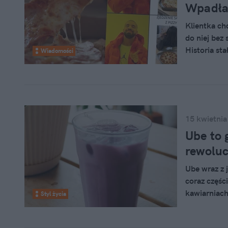
Wpadła 
Klientka chc
do niej bez 
Historia sta
Wiadomości
dystansem. "
przyznają wł
15 kwietnia
Ube to 
rewoluc
Ube wraz z 
coraz częśc
kawiarniach
Styl życia
rynku gastr