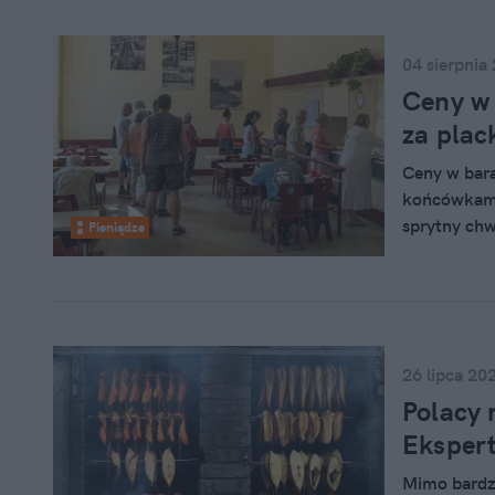
04 sierpnia
Ceny w 
za plac
Ceny w bara
końcówkami
sprytny chw
Pieniądze
jedzenie w t
26 lipca 20
Polacy 
Ekspert
Mimo bardzo