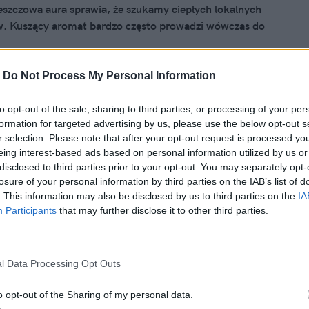
eszczowa aura sprawia, że szukamy ciepłych lokalnych
. Kuszący aromat bardzo często prowadzi wówczas do
ędzarni ryb. I tu zaczyna się największa pułapka.
-
Do Not Process My Personal Information
to opt-out of the sale, sharing to third parties, or processing of your per
26, 18:31
formation for targeted advertising by us, please use the below opt-out s
 pusty talerz w Szklarskiej Porębie.
r selection. Please note that after your opt-out request is processed y
eing interest-based ads based on personal information utilized by us or
e rozpętało burzę
disclosed to third parties prior to your opt-out. You may separately opt-
losure of your personal information by third parties on the IAB’s list of
 próbując uniknąć zimnego i deszczowego Bałtyku, wybrała
. This information may also be disclosed by us to third parties on the
IA
kacje w góry. Obok Tatr najpopularniejszym pasmem są
Participants
that may further disclose it to other third parties.
Karkonosze. To właśnie turyści ze Szklarskiej Poręby
gę na pozycję w jednej z popularniejszych restauracji.
l Data Processing Opt Outs
o opt-out of the Sharing of my personal data.