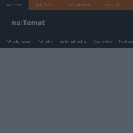
na
:
Temat
INN
:
Poland
ASZ
:
dziennik
mama
:
DU
Wiadomości
Polityka
naTemat extra
Rozrywka
Podróż