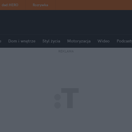
dad
:
HERO
Rozrywka
e
Dom i wnętrze
Styl życia
Motoryzacja
Wideo
Podcast
REKLAMA