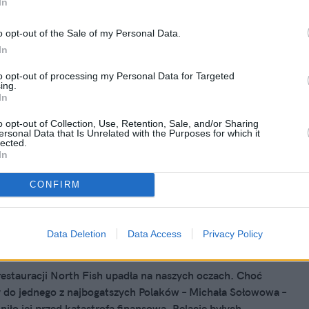
In
26, 11:03
łam na cenę jagodzianek u Gessler.
o opt-out of the Sale of my Personal Data.
 straciłam na nie ochotę
In
godzianki trwa w pełni. Słynne drożdżówki pojawiły się też
to opt-out of processing my Personal Data for Targeted
ing.
i "Słodki słony" u Magdy Gessler. Spojrzałam na ich cenę i
In
ciłam ochotę. Tak drogo jeszcze nie było.
o opt-out of Collection, Use, Retention, Sale, and/or Sharing
ersonal Data that Is Unrelated with the Purposes for which it
lected.
In
CONFIRM
26, 17:54
ish miał najbogatszego Polaka za
. Pracownicy na pensje czekają do
Data Deletion
Data Access
Privacy Policy
restauracji North Fish upadła na naszych oczach. Choć
y do jednego z najbogatszych Polaków – Michała Sołowowa –
niło jej przed katastrofą finansową. Relacje byłych