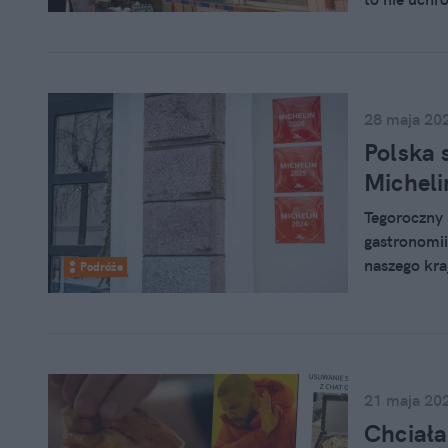
pracowników
28 maja 20
Polska 
Micheli
Tegoroczny 
gastronomii
naszego kraj
Podróże
zarządzana 
21 maja 20
Chciała