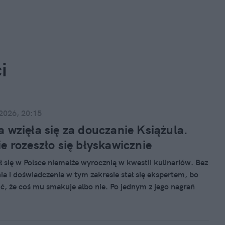
i
 2026, 20:15
 wzięła się za douczanie Książula.
e rozeszło się błyskawicznie
ał się w Polsce niemalże wyrocznią w kwestii kulinariów. Bez
ia i doświadczenia w tym zakresie stał się ekspertem, bo
ć, że coś mu smakuje albo nie. Po jednym z jego nagrań
 włoskiego specjału z jego niewiedzą postanowiła
aścicielka włoskiej knajpki.