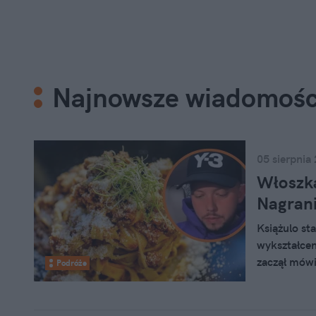
Najnowsze wiadomośc
05 sierpnia
Włoszka
Nagrani
Książulo st
wykształcen
zaczął mówi
Podróże
dotyczących
zawalczyć wł