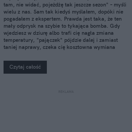
tam, nie widać, pojeżdżę tak jeszcze sezon" – myśli
wielu z nas. Sam tak kiedyś myślałem, dopóki nie
pogadałem z ekspertem. Prawda jest taka, że ten
mały odprysk na szybie to tykająca bomba. Gdy
wjedziesz w dziurę albo trafi cię nagła zmiana
temperatury, "pajączek" pójdzie dalej i zamiast
taniej naprawy, czeka cię kosztowna wymiana
szyby. Wybrałem się do serwisu Autoglass®, żeby
na własne oczy zobaczyć, jak profesjonaliści radzą
Czytaj całość
sobie z takimi uszkodzeniami.
REKLAMA