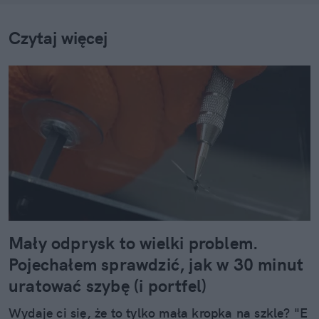
Czytaj więcej
Mały odprysk to wielki problem.
Pojechałem sprawdzić, jak w 30 minut
uratować szybę (i portfel)
Wydaje ci się, że to tylko mała kropka na szkle? "E