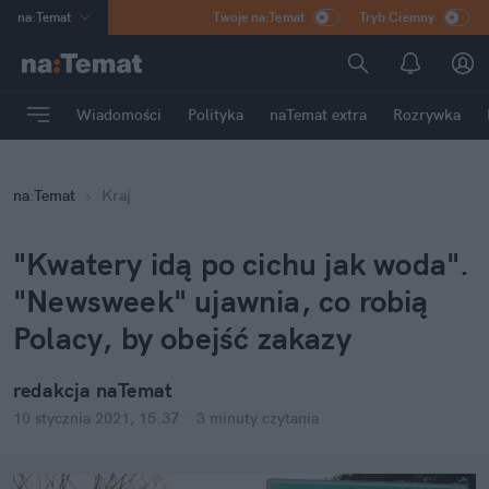
na
:
Temat
Twoje na:Temat
Tryb Ciemny
INN
:
Poland
ASZ
:
dziennik
Wiadomości
Polityka
naTemat extra
Rozrywka
mama
:
DU
dad
:
HERO
na
:
Temat
Kraj
Rozrywka
"Kwatery idą po cichu jak woda".
"Newsweek" ujawnia, co robią
Polacy, by obejść zakazy
redakcja naTemat
10 stycznia 2021, 15:37
·
3 minuty
czytania