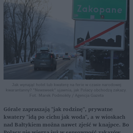
Jak wynająć hotel lub kwaterę na ferie w czasie narodowej
kwarantanny? "Newsweek" ujawnia, jak Polacy obchodzą zakazy.
Fot. Marek Podmokły / Agencja Gazeta
Górale zapraszają "jak rodzinę", prywatne
kwatery "idą po cichu jak woda", a w wioskach
nad Bałtykiem można nawet zjeść w knajpce. Bo
Polacy nie wierzą już w sensowność zakazów