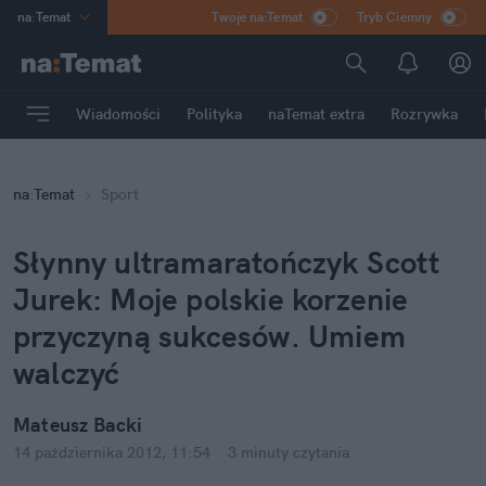
na
:
Temat
Twoje na:Temat
Tryb Ciemny
INN
:
Poland
ASZ
:
dziennik
Wiadomości
Polityka
naTemat extra
Rozrywka
mama
:
DU
dad
:
HERO
na
:
Temat
Sport
Rozrywka
Słynny ultramaratończyk Scott
Jurek: Moje polskie korzenie
przyczyną sukcesów. Umiem
walczyć
Mateusz Backi
14 października 2012, 11:54
·
3 minuty
czytania