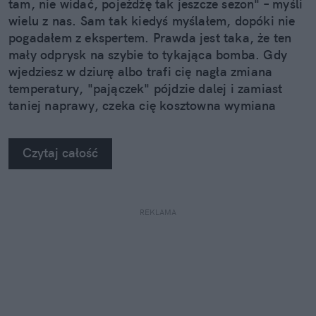
tam, nie widać, pojeżdżę tak jeszcze sezon" – myśli
wielu z nas. Sam tak kiedyś myślałem, dopóki nie
pogadałem z ekspertem. Prawda jest taka, że ten
mały odprysk na szybie to tykająca bomba. Gdy
wjedziesz w dziurę albo trafi cię nagła zmiana
temperatury, "pajączek" pójdzie dalej i zamiast
taniej naprawy, czeka cię kosztowna wymiana
szyby. Wybrałem się do serwisu Autoglass®, żeby
na własne oczy zobaczyć, jak profesjonaliści radzą
Czytaj całość
sobie z takimi uszkodzeniami.
REKLAMA