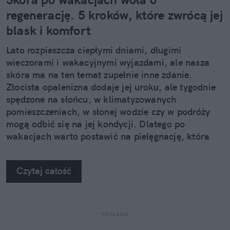
regenerację. 5 kroków, które zwrócą jej
blask i komfort
Lato rozpieszcza ciepłymi dniami, długimi
wieczorami i wakacyjnymi wyjazdami, ale nasza
skóra ma na ten temat zupełnie inne zdanie.
Złocista opalenizna dodaje jej uroku, ale tygodnie
spędzone na słońcu, w klimatyzowanych
pomieszczeniach, w słonej wodzie czy w podróży
mogą odbić się na jej kondycji. Dlatego po
wakacjach warto postawić na pielęgnację, która
nie kończy się na samym nawilżeniu. Sprawdzamy,
jak pięć kosmetyków z linii Neuro Adapt marki
Czytaj całość
Clochee może pomóc skórze odzyskać równowagę.
REKLAMA