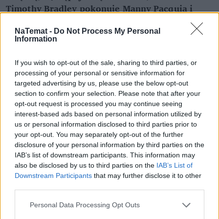
Timothy Bradley pokonuje Manny Pacquia i
wygrywa mistrzostwo świata w boksie
odżywiając się tylko roślinami. Na Twoje
NaTemat -
Do Not Process My Personal
Information
spotkania przychodzą setki ludzi. Nie sądzisz,
że weganizm powoli przenika do mainstream’u?
If you wish to opt-out of the sale, sharing to third parties, or
processing of your personal or sensitive information for
Mimo że jest jeszcze wiele rzeczy, które wymagają
targeted advertising by us, please use the below opt-out
zmiany, to prawda jest taka, że coraz więcej osób w
section to confirm your selection. Please note that after your
opt-out request is processed you may continue seeing
Stanach zwraca uwagę na to co je. I to jest ważny pierwszy
interest-based ads based on personal information utilized by
krok. To że tak wielu sportowców różnych dyscyplin
us or personal information disclosed to third parties prior to
decyduje się na dietę roślinną, jeszcze bardziej temu
your opt-out. You may separately opt-out of the further
pomaga. Dajemy po prostu przykład innym. To działa na
disclosure of your personal information by third parties on the
zasadzie, że ludzie sobie myślą: ten facet biega tak dobrze,
IAB’s list of downstream participants. This information may
also be disclosed by us to third parties on the
IAB’s List of
jeździ na rowerze, boksuje … ja też tak mogę.
Downstream Participants
that may further disclose it to other
third parties.
REKLAMA
Personal Data Processing Opt Outs