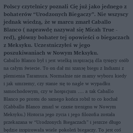
Polscy czytelnicy poznali Cię już jako jednego z
bohaterów “Urodzonych Biegaczy”. Nie wszyscy
jednak wiedzą, że w marcu zmarł Caballo
Blanco ( naprawdę nazywał się Micah True -
red), główny bohater tej opowieści o biegaczach
z Meksyku. Uczestniczyłeś w jego
poszukiwaniach w Nowym Meksyku.
Caballo Blanco był i jest wielką inspiracją dla tysięcy osób
na całym świecie. To on dał mi szansę biegu z Indiami z
plemienia Taramura. Normalnie nie mamy wyboru kiedy
i jak umrzemy, czy stanie się to nagle w wypadku
samochodowym, czy w hospicjum …. a tak Caballo
Blanco po prostu do samego końca robił to co kochał
(Cabballo Blanco zmarl w czasie trenignu w Nowym
Meksyku.) Historia jego życia i jego filozofia została
przekazana w “Urodzonych Biegaczach” i jeszcze długo
będzie inspirowała wiele pokoleń biegaczy. To jest coś