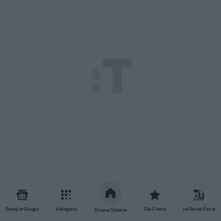
Dodaj w Google
Kategorie
Dla Ciebie
naTemat Extra
Strona Główna