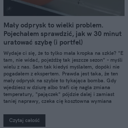
Mały odprysk to wielki problem.
Pojechałem sprawdzić, jak w 30 minut
uratować szybę (i portfel)
Wydaje ci się, że to tylko mała kropka na szkle? "E
tam, nie widać, pojeżdżę tak jeszcze sezon" – myśli
wielu z nas. Sam tak kiedyś myślałem, dopóki nie
pogadałem z ekspertem. Prawda jest taka, że ten
mały odprysk na szybie to tykająca bomba. Gdy
wjedziesz w dziurę albo trafi cię nagła zmiana
temperatury, "pajączek" pójdzie dalej i zamiast
taniej naprawy, czeka cię kosztowna wymiana
szyby. Wybrałem się do serwisu Autoglass®, żeby
na własne oczy zobaczyć, jak profesjonaliści radzą
Czytaj całość
sobie z takimi uszkodzeniami.