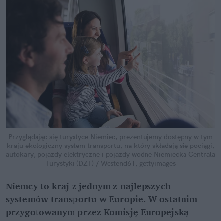
Przyglądając się turystyce Niemiec, prezentujemy dostępny w tym
kraju ekologiczny system transportu, na który składają się pociągi,
autokary, pojazdy elektryczne i pojazdy wodne
Niemiecka Centrala
Turystyki (DZT) / Westend61, gettyimages
Niemcy to kraj z jednym z najlepszych
systemów transportu w Europie. W ostatnim
przygotowanym przez Komisję Europejską