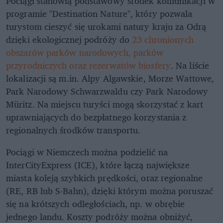
Pociągi stanowią podstawowy środek komunikacji w
programie "Destination Nature", który pozwala
turystom cieszyć się urokami natury kraju za Odrą
dzięki ekologicznej podróży do
23 chronionych
obszarów parków narodowych, parków
przyrodniczych oraz rezerwatów biosfery
. Na liście
lokalizacji są m.in. Alpy Algawskie, Morze Wattowe,
Park Narodowy Schwarzwaldu czy Park Narodowy
Müritz. Na miejscu turyści mogą skorzystać z kart
uprawniających do bezpłatnego korzystania z
regionalnych środków transportu.
Pociągi w Niemczech można podzielić na
InterCityExpress (ICE), które łączą największe
miasta koleją szybkich prędkości, oraz regionalne
(RE, RB lub S-Bahn), dzięki którym można poruszać
się na krótszych odległościach, np. w obrębie
jednego landu. Koszty podróży można obniżyć,