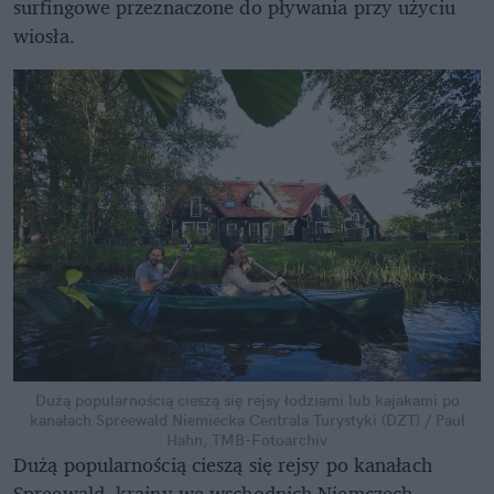
surfingowe przeznaczone do pływania przy użyciu
wiosła.
Dużą popularnością cieszą się rejsy łodziami lub kajakami po
kanałach Spreewald
Niemiecka Centrala Turystyki (DZT) / Paul
Hahn, TMB-Fotoarchiv
Dużą popularnością cieszą się rejsy po kanałach
Spreewald, krainy we wschodnich Niemczech,