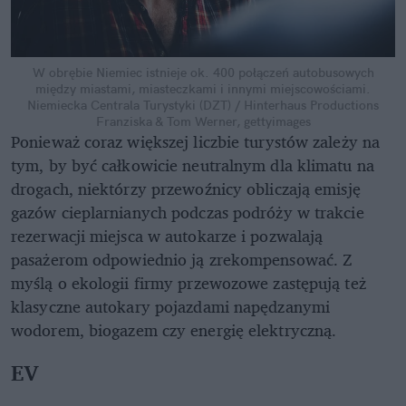
W obrębie Niemiec istnieje ok. 400 połączeń autobusowych
między miastami, miasteczkami i innymi miejscowościami.
Niemiecka Centrala Turystyki (DZT) / Hinterhaus Productions
Franziska & Tom Werner, gettyimages
Ponieważ coraz większej liczbie turystów zależy na
tym, by być całkowicie neutralnym dla klimatu na
drogach, niektórzy przewoźnicy obliczają emisję
gazów cieplarnianych podczas podróży w trakcie
rezerwacji miejsca w autokarze i pozwalają
pasażerom odpowiednio ją zrekompensować. Z
myślą o ekologii firmy przewozowe zastępują też
klasyczne autokary pojazdami napędzanymi
wodorem, biogazem czy energię elektryczną.
EV