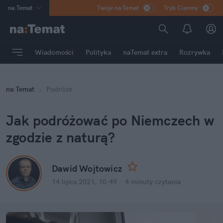
na
:
Temat
Twoje na:Temat
Tryb Ciemny
INN
:
Poland
ASZ
:
dziennik
Wiadomości
Polityka
naTemat extra
Rozrywka
mama
:
DU
dad
:
HERO
na
:
Temat
Podróże
Rozrywka
Jak podróżować po Niemczech w
zgodzie z naturą?
Dawid Wojtowicz
14 lipca 2021, 10:49
·
4 minuty
czytania