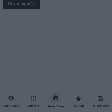
Czytaj całość
Dodaj w Google
Kategorie
Dla Ciebie
naTemat Extra
Strona Główna