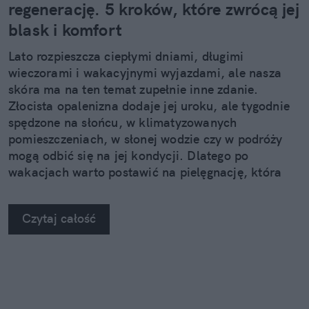
regenerację. 5 kroków, które zwrócą jej
blask i komfort
Lato rozpieszcza ciepłymi dniami, długimi
wieczorami i wakacyjnymi wyjazdami, ale nasza
skóra ma na ten temat zupełnie inne zdanie.
Złocista opalenizna dodaje jej uroku, ale tygodnie
spędzone na słońcu, w klimatyzowanych
pomieszczeniach, w słonej wodzie czy w podróży
mogą odbić się na jej kondycji. Dlatego po
wakacjach warto postawić na pielęgnację, która
nie kończy się na samym nawilżeniu. Sprawdzamy,
jak pięć kosmetyków z linii Neuro Adapt marki
Czytaj całość
Clochee może pomóc skórze odzyskać równowagę.