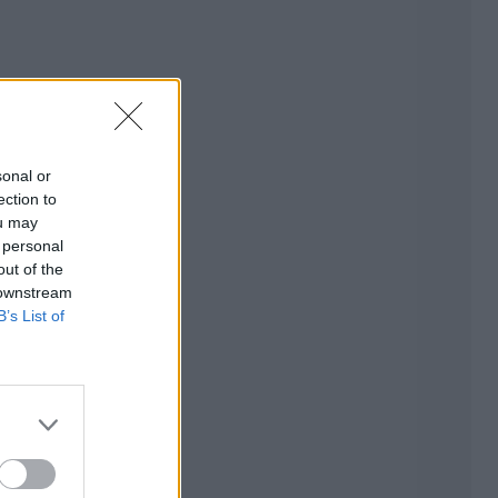
sonal or
ection to
ou may
 personal
out of the
 downstream
B’s List of