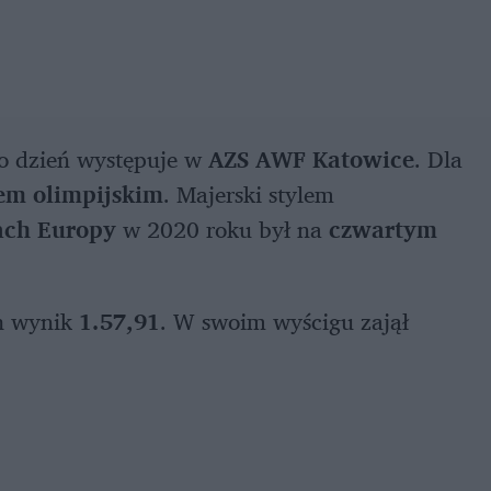
co dzień występuje w
AZS AWF Katowice
. Dla
em olimpijskim
. Majerski stylem
ach Europy
w 2020 roku był na
czwartym
ch wynik
1.57,91
. W swoim wyścigu zajął