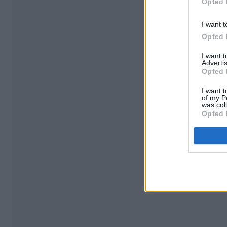
Opted 
I want t
Opted 
I want 
Advertis
Opted 
I want t
of my P
was col
Opted 