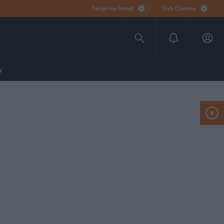
Twoje na:Temat
Tryb Ciemny
y