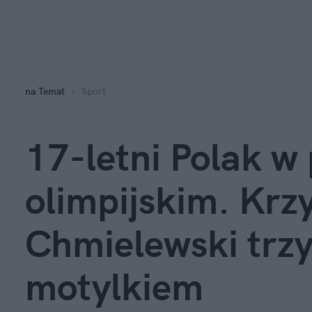
na
:
Temat
Sport
17-letni Polak w 
olimpijskim. Krz
Chmielewski trz
motylkiem