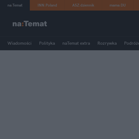
na
:
Temat
INN
:
Poland
ASZ
:
dziennik
mama
:
DU
Wiadomości
Polityka
naTemat extra
Rozrywka
Podróż