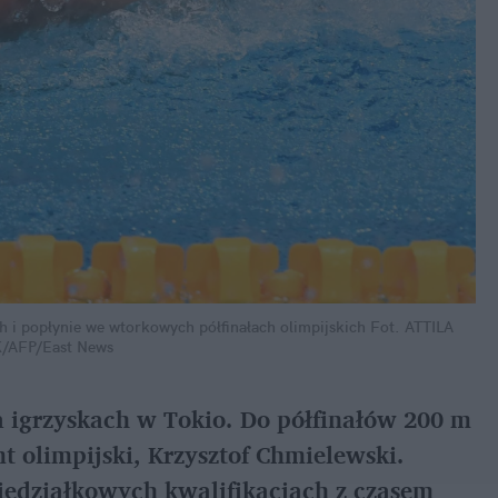
ch i popłynie we wtorkowych półfinałach olimpijskich
Fot. ATTILA
/AFP/East News
 igrzyskach w Tokio. Do półfinałów 200 m
olimpijski, Krzysztof Chmielewski.
iedziałkowych kwalifikacjach z czasem