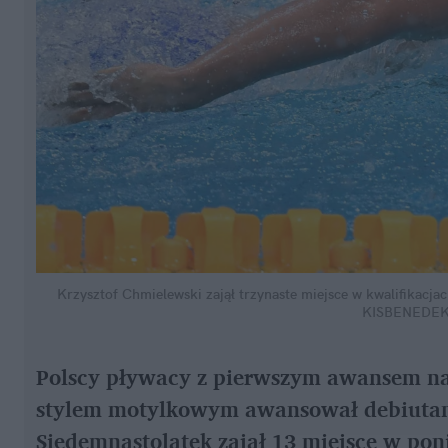
Krzysztof Chmielewski zajął trzynaste miejsce w kwalifikacja
KISBENEDEK
Polscy pływacy z pierwszym awansem na
stylem motylkowym awansował debiutant 
Siedemnastolatek zajął 13 miejsce w pon