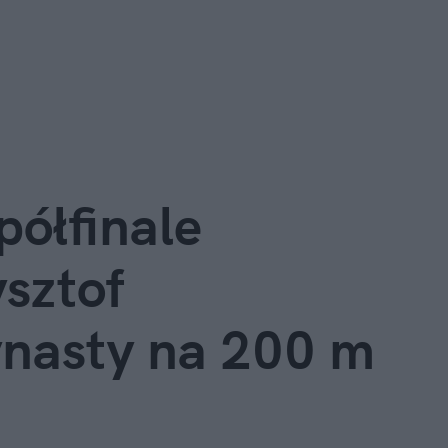
półfinale
ysztof
ynasty na 200 m