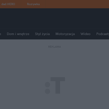
dad
:
HERO
Rozrywka
e
Dom i wnętrze
Styl życia
Motoryzacja
Wideo
Podcast
REKLAMA