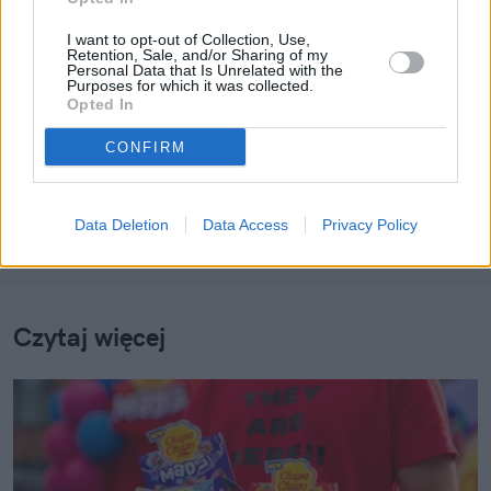
Posłuchaj "naTemat codziennie". Skrót
I want to opt-out of Collection, Use,
Retention, Sale, and/or Sharing of my
dnia w mniej niż 5 minut
Personal Data that Is Unrelated with the
Purposes for which it was collected.
Opted In
CONFIRM
Data Deletion
Data Access
Privacy Policy
Nie przegap żadnej ważnej wiadomości i
obserwuj nas w Google News!
Więcej: