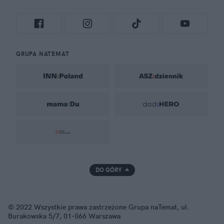
Informacje i opinie, którymi żyją Polacy.
Biuro reklamy
Kariera
Skład redakcji
Kontakt
Rozrywka
Newsroom
Regulamin
Prywatność