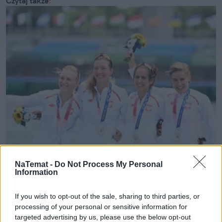
Rozwiń
Teraz
przed naszą drużyną
chwile odpoczynku i
zapowiadana przez dziewczyny feta.
NaTemat -
Do Not Process My Personal
Źródło: TVP Sport
Information
Czytaj także
:
If you wish to opt-out of the sale, sharing to third parties, or
processing of your personal or sensitive information for
targeted advertising by us, please use the below opt-out