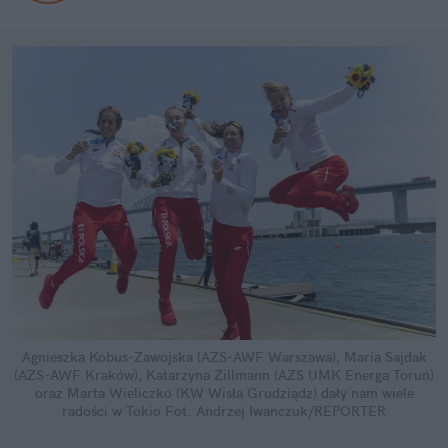
Agnieszka Kobus-Zawojska (AZS-AWF Warszawa), Maria Sajdak
(AZS-AWF Kraków), Katarzyna Zillmann (AZS UMK Energa Toruń)
oraz Marta Wieliczko (KW Wisła Grudziądz) dały nam wiele
radości w Tokio
Fot. Andrzej Iwanczuk/REPORTER