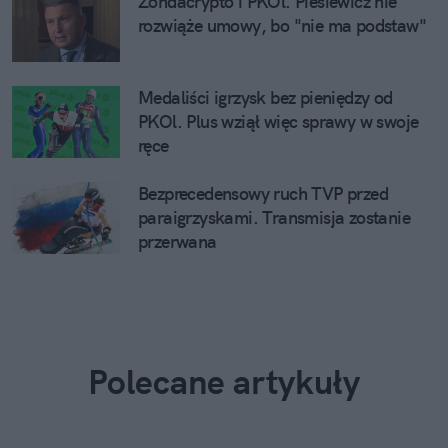
start. Teraz kupisz go w promocji
Kolejna przedszkolna plaga po
wszawicy. Przenosi się bardzo szybko
Patent z butelką i solą ratuje w 38-
stopniowy upał. Nie potrzeba
klimatyzacji
Piesiewicz wezwany do dymisji. Bunt
sportowców po spotkaniu na PGE
Narodowym
Zondacrypto i PKOl. Piesiewicz nie
rozwiąże umowy, bo "nie ma podstaw"