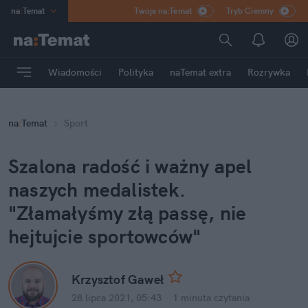
na
:
Temat
Twoje na:Temat
Tryb Ciemny
INN
:
Poland
ASZ
:
dziennik
Wiadomości
Polityka
naTemat extra
Rozrywka
mama
:
DU
dad
:
HERO
na
:
Temat
Sport
Rozrywka
Szalona radość i ważny apel
naszych medalistek.
"Złamałyśmy złą passę, nie
hejtujcie sportowców"
Krzysztof Gaweł
28 lipca 2021, 05:43
·
1 minuta
czytania