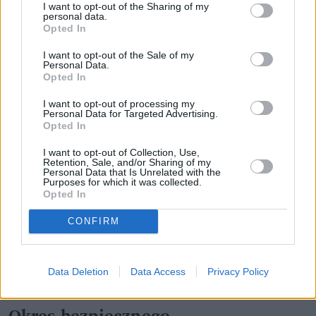
I want to opt-out of the Sharing of my
personal data.
Opted In
I want to opt-out of the Sale of my
Fot. materiały prasowe / Haier
Personal Data.
Opted In
Tryb wakacyjny
I want to opt-out of processing my
Personal Data for Targeted Advertising.
Opted In
Wyjeżdżamy na wakacje i chcemy, aby lodówka
pochłaniała w tym czasie mniej energii? Wystarczy
I want to opt-out of Collection, Use,
Retention, Sale, and/or Sharing of my
włączyć tryb wakacyjny, który zmniejszy moc
Personal Data that Is Unrelated with the
Purposes for which it was collected.
chłodziarki podczas naszej nieobecności w domu.
Opted In
Temperatura w chłodziarce będzie utrzymywana
CONFIRM
wtedy na poziomie 17°C, a pracująca przez 24 h na
dobę lodówka nie zużyje tak wiele energii i
jednocześnie wyeliminuje konieczność całkowitego
Data Deletion
Data Access
Privacy Policy
jej wyłączenia.
Okres bezpiecznego