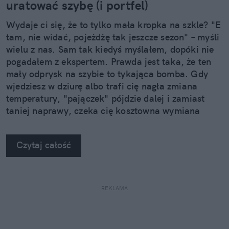
uratować szybę (i portfel)
Wydaje ci się, że to tylko mała kropka na szkle? "E
tam, nie widać, pojeżdżę tak jeszcze sezon" – myśli
wielu z nas. Sam tak kiedyś myślałem, dopóki nie
pogadałem z ekspertem. Prawda jest taka, że ten
mały odprysk na szybie to tykająca bomba. Gdy
wjedziesz w dziurę albo trafi cię nagła zmiana
temperatury, "pajączek" pójdzie dalej i zamiast
taniej naprawy, czeka cię kosztowna wymiana
szyby. Wybrałem się do serwisu Autoglass®, żeby
na własne oczy zobaczyć, jak profesjonaliści radzą
Czytaj całość
sobie z takimi uszkodzeniami.
REKLAMA