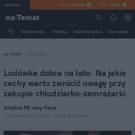
na
:
Temat
Twoje na:Temat
Tryb Ciemny
INN
:
Poland
ASZ
:
dziennik
Wiadomości
Polityka
naTemat extra
Rozrywka
mama
:
DU
dad
:
HERO
na
:
Temat
Styl życia
Rozrywka
Lodówka dobra na lato. Na jakie
cechy warto zwrócić uwagę przy
zakupie chłodziarko-zamrażarki
Artykuł PR-owy Haier
17 sierpnia 2021, 13:05
·
3 minuty
czytania