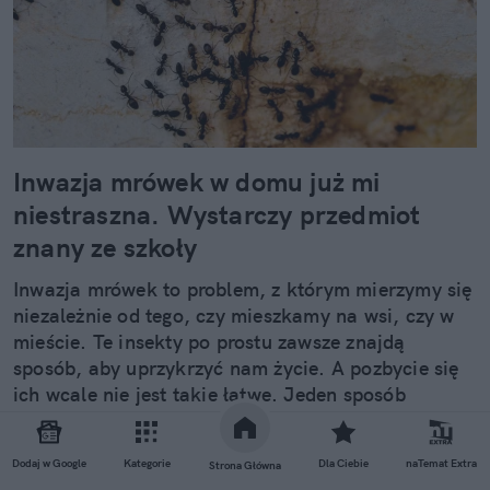
Inwazja mrówek w domu już mi
niestraszna. Wystarczy przedmiot
znany ze szkoły
Inwazja mrówek to problem, z którym mierzymy się
niezależnie od tego, czy mieszkamy na wsi, czy w
mieście. Te insekty po prostu zawsze znajdą
sposób, aby uprzykrzyć nam życie. A pozbycie się
ich wcale nie jest takie łatwe. Jeden sposób
przykuwa jednak uwagę szczególnie, ponieważ nie
wymaga używania trucizn i kosztuje grosze.
Dodaj w Google
Kategorie
Dla Ciebie
naTemat Extra
Strona Główna