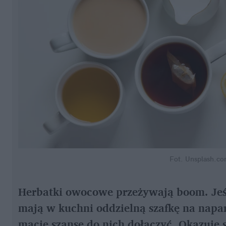
Fot. Unsplash.co
Herbatki owocowe przeżywają boom. Jeśli
mają w kuchni oddzielną szafkę na napary
macie szansę do nich dołączyć. Okazuje 