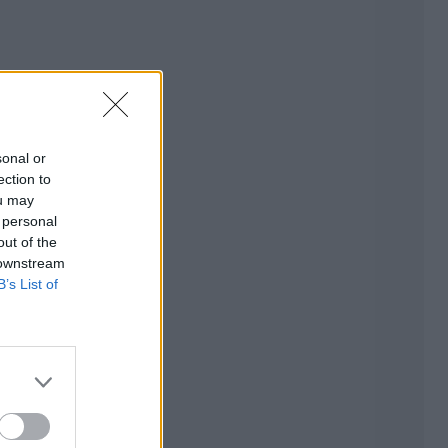
sonal or
ection to
ou may
 personal
out of the
 downstream
B’s List of