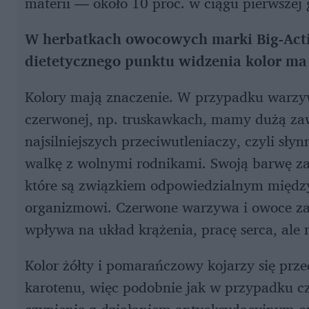
materii — około 10 proc. w ciągu pierwszej 
W herbatkach owocowych marki Big-Acti
dietetycznego punktu widzenia kolor ma
Kolory mają znaczenie. W przypadku warzy
czerwonej, np. truskawkach, mamy dużą zaw
najsilniejszych przeciwutleniaczy, czyli s
walkę z wolnymi rodnikami. Swoją barwę za
które są związkiem odpowiedzialnym międz
organizmowi. Czerwone warzywa i owoce zaw
wpływa na układ krążenia, pracę serca, ale 
Kolor żółty i pomarańczowy kojarzy się prz
karotenu, więc podobnie jak w przypadku c