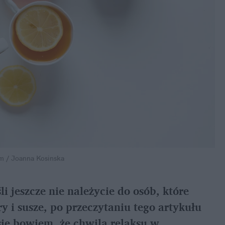
m / Joanna Kosinska
 jeszcze nie należycie do osób, które
 i susze, po przeczytaniu tego artykułu
się bowiem, że chwila relaksu w