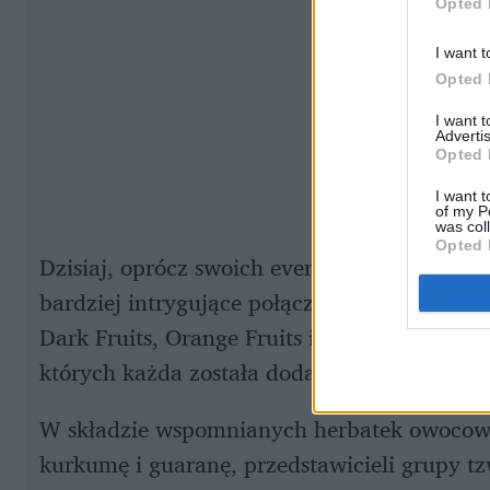
Opted 
I want t
Opted 
I want 
Advertis
Opted 
I want t
of my P
was col
Opted 
Dzisiaj, oprócz swoich evergreenów takich ja
bardziej intrygujące połączenia, bazujące
Dark Fruits, Orange Fruits i Red Fruits to 
których każda została dodatkowo wzbogaco
W składzie wspomnianych herbatek owocowo
kurkumę i guaranę, przedstawicieli grupy t