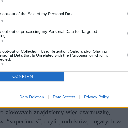
In
o opt-out of the Sale of my Personal Data.
In
to opt-out of processing my Personal Data for Targeted
ing.
In
o opt-out of Collection, Use, Retention, Sale, and/or Sharing
ersonal Data that Is Unrelated with the Purposes for which it
lected.
In
k Pu-Erh, w ofercie Big-Active znajdziecie też
 na kolorach owoców. Kompozycje o nazwach:
CONFIRM
ciekawe, nieco egzotyczne mieszanki smakowe, z
na intrygującym dodatkiem.
Data Deletion
Data Access
Privacy Policy
-ziołowych znajdziemy więc czarnuszkę,
zw. “superfoods”, czyli produktów, bogatych w