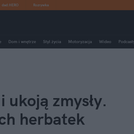
dad
:
HERO
Rozrywka
e
Dom i wnętrze
Styl życia
Motoryzacja
Wideo
Podcast
i ukoją zmysły.
ach herbatek