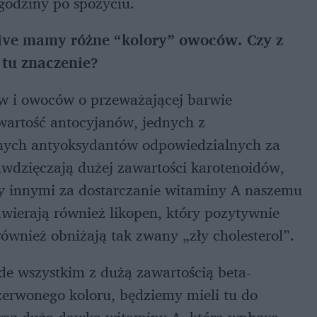
godziny po spożyciu.
ve mamy różne “kolory” owoców. Czy z
 tu znaczenie?
w i owoców o przeważającej barwie
artość antocyjanów, jednych z
łynnych antyoksydantów odpowiedzialnych za
wdzięczają dużej zawartości karotenoidów,
y innymi za dostarczanie witaminy A naszemu
ierają również likopen, który pozytywnie
również obniżają tak zwany „zły cholesterol”.
ede wszystkim z dużą zawartością beta-
zerwonego koloru, będziemy mieli tu do