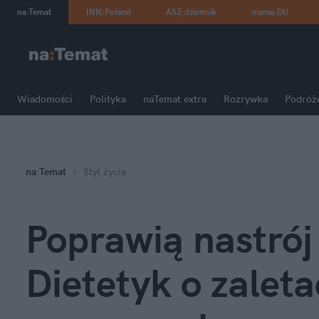
na
:
Temat
INN
:
Poland
ASZ
:
dziennik
mama
:
DU
Wiadomości
Polityka
naTemat extra
Rozrywka
Podróż
na
:
Temat
Styl życia
Poprawią nastrój 
Dietetyk o zalet