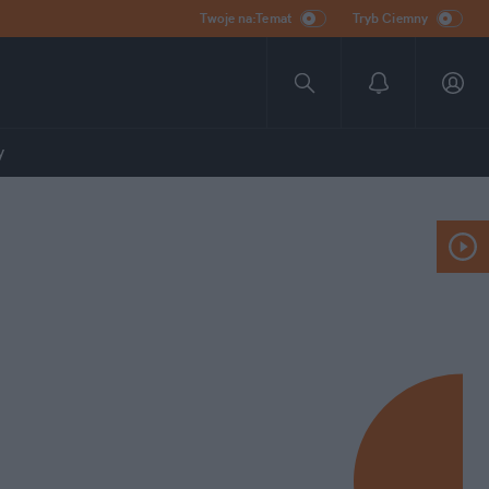
Twoje na:Temat
Tryb Ciemny
y