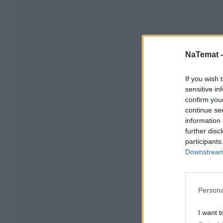
NaTemat 
If you wish 
sensitive in
confirm you
continue se
information 
further disc
participants
Downstream 
Persona
I want t