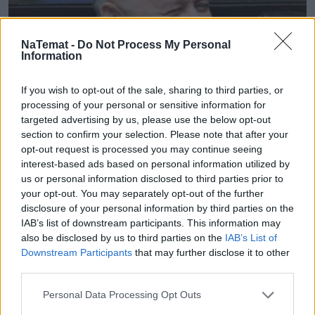
NaTemat -
Do Not Process My Personal
Information
If you wish to opt-out of the sale, sharing to third parties, or
processing of your personal or sensitive information for
targeted advertising by us, please use the below opt-out
section to confirm your selection. Please note that after your
opt-out request is processed you may continue seeing
interest-based ads based on personal information utilized by
us or personal information disclosed to third parties prior to
Polityka
your opt-out. You may separately opt-out of the further
disclosure of your personal information by third parties on the
Ten sondaż to mocne ostrzeżenie dla 
IAB’s list of downstream participants. This information may
also be disclosed by us to third parties on the
IAB’s List of
opozycji. PiS dawno nie odnotowało 
Downstream Participants
that may further disclose it to other
third parties.
tak dobrego wyniku
Personal Data Processing Opt Outs
Nie przegap żadnej ważnej wiadomości i