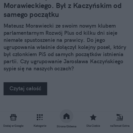
Morawieckiego. Był z Kaczyńskim od
samego początku
Mateusz Morawiecki ze swoim nowym klubem
parlamentarnym Rozwój Plus od kilku dni sieje
niemałe spustoszenie na prawicy. Do jego
ugrupowania właśnie dołączył kolejny poseł, który
był członkiem PiS od samych początków istnienia
partii. Czy ugrupowanie Jarosława Kaczyńskiego
sypie się na naszych oczach?
Czytaj całość
REKLAMA
Dodaj w Google
Kategorie
Dla Ciebie
naTemat Extra
Strona Główna