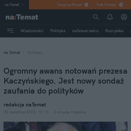
na
:
Temat
Twoje na:Temat
Tryb Ciemny
INN
:
Poland
ASZ
:
dziennik
Wiadomości
Polityka
naTemat extra
Rozrywka
mama
:
DU
dad
:
HERO
na
:
Temat
Polityka
Rozrywka
Ogromny awans notowań prezesa 
Kaczyńskiego. Jest nowy sondaż 
zaufania do polityków
redakcja naTemat
22 kwietnia 2022, 15:13
·
2 minuty
 czytania