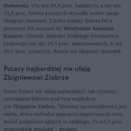
Hołownia
. Ufa mu 34,9 proc. badanych, a nie ufa 
33,8 proc. Reszta pytanych wyraziła wobec niego 
obojętny stosunek. Z kolei między liderm PO a 
prezesem PiS znalazał się 
Władysław Kosiniak-
Kamysz
. Obecnie liderowi Polskiego Stronnictwa 
Ludowego nie ufa 39,4 proc. ankietowanych, a ufa 
29,5 proc. pytanych. Reszta ma obojętny stosunek.  
Polacy najbardziej nie ufają 
Zbigniewowi Ziobrze 
Komu Polacy nie ufają najbardziej? Jak czytamy, 
nieustannie liderem pod tym względem 
jest 
Zbigniew Ziobro
. "Minister sprawiedliwości jest 
osobą, która wzbudza najwięcej negatywnych ocen 
wśród polityków ujętych w rankingu. To 64,3 proc. 
uczestników sondażu" - podano. 