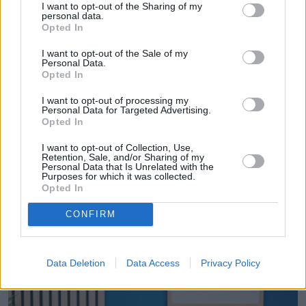
I want to opt-out of the Sharing of my
obserwuj nas w Google News!
personal data.
Opted In
Więcej:
I want to opt-out of the Sale of my
Personal Data.
Jarosław Kaczyński
Donald Tusk
Opted In
Sondaże polityczne
Mateusz Morawiecki
I want to opt-out of processing my
Agata Duda
Rafał Trzaskowski
Personal Data for Targeted Advertising.
Opted In
I want to opt-out of Collection, Use,
Retention, Sale, and/or Sharing of my
Personal Data that Is Unrelated with the
Purposes for which it was collected.
Opted In
CONFIRM
Czytaj więcej
Data Deletion
Data Access
Privacy Policy