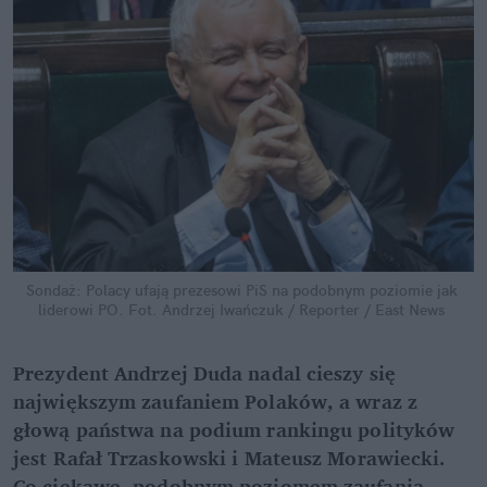
Sondaż: Polacy ufają prezesowi PiS na podobnym poziomie jak 
liderowi PO.
Fot. Andrzej Iwańczuk / Reporter / East News
Prezydent Andrzej Duda nadal cieszy się 
największym zaufaniem Polaków, a wraz z 
głową państwa na podium rankingu polityków 
jest Rafał Trzaskowski i Mateusz Morawiecki. 
Co ciekawe, podobnym poziomem zaufania 