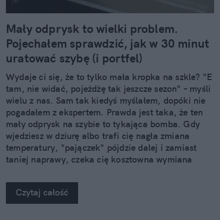
Mały odprysk to wielki problem.
Pojechałem sprawdzić, jak w 30 minut
uratować szybę (i portfel)
Wydaje ci się, że to tylko mała kropka na szkle? "E
tam, nie widać, pojeżdżę tak jeszcze sezon" – myśli
wielu z nas. Sam tak kiedyś myślałem, dopóki nie
pogadałem z ekspertem. Prawda jest taka, że ten
mały odprysk na szybie to tykająca bomba. Gdy
wjedziesz w dziurę albo trafi cię nagła zmiana
temperatury, "pajączek" pójdzie dalej i zamiast
taniej naprawy, czeka cię kosztowna wymiana
szyby. Wybrałem się do serwisu Autoglass®, żeby
na własne oczy zobaczyć, jak profesjonaliści radzą
Czytaj całość
sobie z takimi uszkodzeniami.