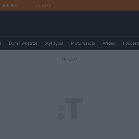
dad
:
HERO
Rozrywka
e
Dom i wnętrze
Styl życia
Motoryzacja
Wideo
Podcast
REKLAMA