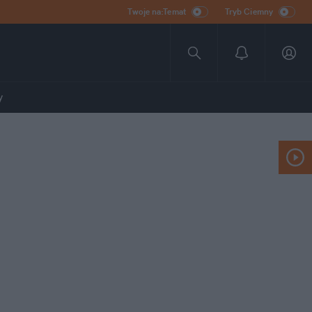
Twoje na:Temat
Tryb Ciemny
y