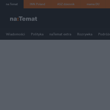
na
:
Temat
INN
:
Poland
ASZ
:
dziennik
mama
:
DU
Wiadomości
Polityka
naTemat extra
Rozrywka
Podróż