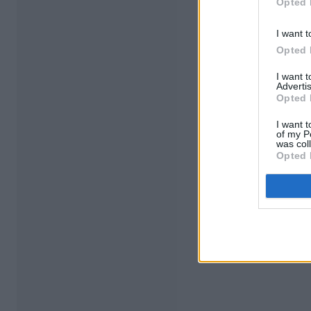
Opted 
I want t
Opted 
I want 
Advertis
Opted 
I want t
of my P
was col
Opted 