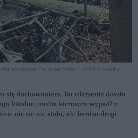
pletnie zniszczone.
Fot. screen Twitter / KM PSP w Gdańsku
o się dachowaniem. Do zdarzenia doszło 
ją lokalne, media kierowca wypadł z 
nie nic się nie stało, ale bardzo drogi 