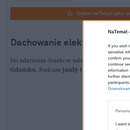
Ustaw naTemat jako p
NaTemat 
Dachowanie elektrycznego 
If you wish 
sensitive in
confirm you
continue se
Gdańsku
. Podczas 
jazdy testowej
 z drogi 
information 
further disc
participants
Downstream 
Persona
I want t