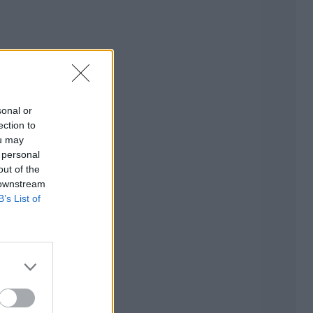
sonal or
ection to
ou may
 personal
out of the
 downstream
B’s List of