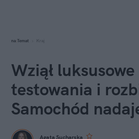
na
:
Temat
Kraj
Wziął luksusowe 
testowania i rozbi
Samochód nadaje 
Agata Sucharska