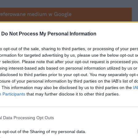
referowane medium w Google
-
Do Not Process My Personal Information
audi w Gdańsku
to opt-out of the sale, sharing to third parties, or processing of your per
formation for targeted advertising by us, please use the below opt-out s
Do zdarzenia doszło w sobotę, 5 listopada, chwilę po godz. 13 na ulicy Spacerowej w 
r selection. Please note that after your opt-out request is processed y
eing interest-based ads based on personal information utilized by us or
wypadło elektryczne 
Audi RS e-tron GT
. 
disclosed to third parties prior to your opt-out. You may separately opt-
losure of your personal information by third parties on the IAB’s list of
. This information may also be disclosed by us to third parties on the
IA
Participants
that may further disclose it to other third parties.
l Data Processing Opt Outs
o opt-out of the Sharing of my personal data.