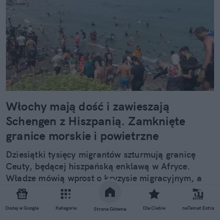
Włochy mają dość i zawieszają
Schengen z Hiszpanią. Zamknięte
granice morskie i powietrzne
Dziesiątki tysięcy migrantów szturmują granicę
Ceuty, będącej hiszpańską enklawą w Afryce.
Władze mówią wprost o kryzysie migracyjnym, a
na arenie międzynarodowej pojawiają się reakcje
kolejnych państw i instytucji na tę sytuację.
Dodaj w Google
Kategorie
Dla Ciebie
naTemat Extra
Strona Główna
Włochy właśnie postanowiły zawiesić umowę