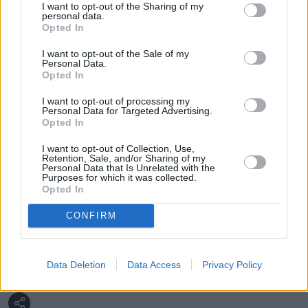
I want to opt-out of the Sharing of my
"Gotowość do prowadzenia dialogu"
personal data.
Opted In
Były prezydent Chin siłą wyprowadzony 
I want to opt-out of the Sale of my
Personal Data.
z sali. Zdumiewająca sytuacja podczas 
Opted In
zjazdu KPCh w Pekinie
I want to opt-out of processing my
Personal Data for Targeted Advertising.
Opted In
Nie przegap żadnej ważnej wiadomości i
I want to opt-out of Collection, Use,
obserwuj nas w Google News!
Retention, Sale, and/or Sharing of my
Personal Data that Is Unrelated with the
Purposes for which it was collected.
Więcej:
Opted In
Rosja
USA
Chiny
Ukraina
Joe Biden
CONFIRM
Wojna w Ukrainie
Xi Jinping
Siergiej Ławrow
G20
Data Deletion
Data Access
Privacy Policy