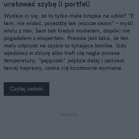
uratować szybę (i portfel)
Wydaje ci się, że to tylko mała kropka na szkle? "E
tam, nie widać, pojeżdżę tak jeszcze sezon" – myśli
wielu z nas. Sam tak kiedyś myślałem, dopóki nie
pogadałem z ekspertem. Prawda jest taka, że ten
mały odprysk na szybie to tykająca bomba. Gdy
wjedziesz w dziurę albo trafi cię nagła zmiana
temperatury, "pajączek" pójdzie dalej i zamiast
taniej naprawy, czeka cię kosztowna wymiana
szyby. Wybrałem się do serwisu Autoglass®, żeby
na własne oczy zobaczyć, jak profesjonaliści radzą
Czytaj całość
sobie z takimi uszkodzeniami.
REKLAMA