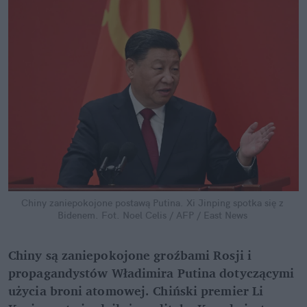
Chiny zaniepokojone postawą Putina. Xi Jinping spotka się z 
Bidenem.
Fot. Noel Celis / AFP / East News
Chiny są zaniepokojone groźbami Rosji i 
propagandystów Władimira Putina dotyczącymi 
użycia broni atomowej. Chiński premier Li 