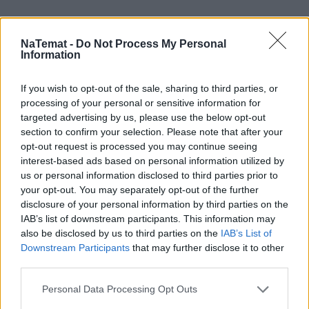
Odlot Macierewicza. "Niemcy z Rosją i 
Chinami chcą zniszczyć Ukrainę i 
NaTemat -
Do Not Process My Personal
Information
Polskę"
If you wish to opt-out of the sale, sharing to third parties, or
Scholz już stracił cierpliwość do Rosji. 
processing of your personal or sensitive information for
Poleciał do Pekinu z mocnym 
targeted advertising by us, please use the below opt-out
przekazem ws. wojny
section to confirm your selection. Please note that after your
opt-out request is processed you may continue seeing
Szczątki chińskiej rakiety spadają na 
interest-based ads based on personal information utilized by
Ziemię. Europejskie kraje zamknęły 
us or personal information disclosed to third parties prior to
your opt-out. You may separately opt-out of the further
przestrzeń powietrzną
disclosure of your personal information by third parties on the
IAB’s list of downstream participants. This information may
USA przerzucają 6 bombowców w 
also be disclosed by us to third parties on the
IAB’s List of
strategiczne miejsce. Ujawniono 
Downstream Participants
that may further disclose it to other
szczegóły planu
third parties.
Personal Data Processing Opt Outs
Rzecznik chińskiego MSZ przekazał 
ważną wiadomość od Putina. 