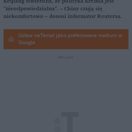
Keqiang stwierdził, że polityka Kremla jest 
"nieodpowiedzialna". – Chiny czują się 
niekomfortowo – donosi informator Reutersa.
Ustaw naTemat jako preferowane medium w 
Google
REKLAMA 