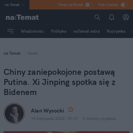
na
:
Temat
Twoje na:Temat
Tryb Ciemny
INN
:
Poland
ASZ
:
dziennik
Wiadomości
Polityka
naTemat extra
Rozrywka
mama
:
DU
dad
:
HERO
na
:
Temat
Świat
Rozrywka
Chiny zaniepokojone postawą 
Putina. Xi Jinping spotka się z 
Bidenem
Alan Wysocki
14 listopada 2022, 10:31
·
2 minuty
 czytania