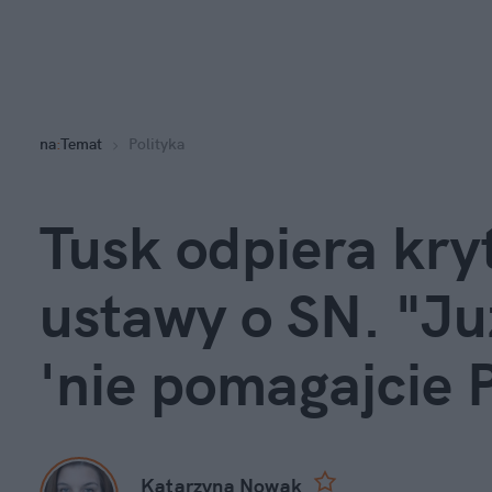
na
:
Temat
Polityka
Tusk odpiera kryt
ustawy o SN. "Już
'nie pomagajcie P
Katarzyna Nowak