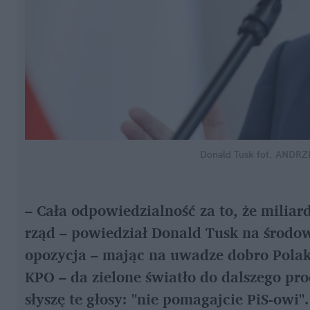
Donald Tusk
fot. ANDR
– Cała odpowiedzialność za to, że miliardy
rząd – powiedział Donald Tusk na środowe
opozycja – mając na uwadze dobro Polakó
KPO – da zielone światło do dalszego pro
słyszę te głosy: "nie pomagajcie PiS-owi"