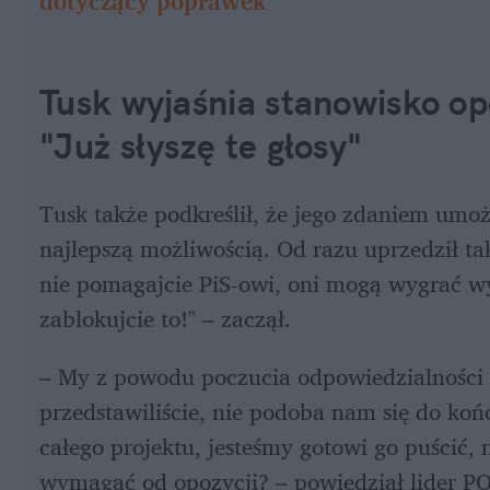
dotyczący poprawek
Tusk wyjaśnia stanowisko opo
"Już słyszę te głosy"
Tusk także podkreślił, że jego zdaniem umożl
najlepszą możliwością. Od razu uprzedził takż
nie pomagajcie PiS-owi, oni mogą wygrać wy
zablokujcie to!" – zaczął.
– My z powodu poczucia odpowiedzialności za
przedstawiliście, nie podoba nam się do końc
całego projektu, jesteśmy gotowi go puścić,
wymagać od opozycji? – powiedział lider PO