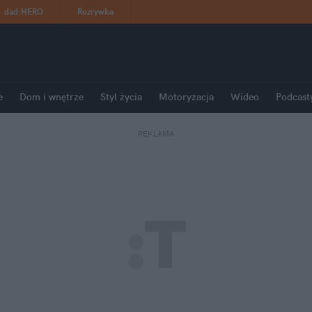
dad
:
HERO
Rozrywka
e
Dom i wnętrze
Styl życia
Motoryzacja
Wideo
Podcast
REKLAMA