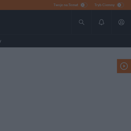
Twoje na:Temat
Tryb Ciemny
y