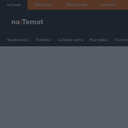
na
:
Temat
INN
:
Poland
ASZ
:
dziennik
mama
:
DU
Wiadomości
Polityka
naTemat extra
Rozrywka
Podróż