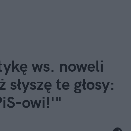
ykę ws. noweli 
 słyszę te głosy: 
iS-owi!'"