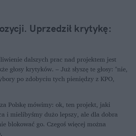
zycji. Uprzedził krytykę: 
iwienie dalszych prac nad projektem jest 
e głosy krytyków. – Już słyszę te głosy: "nie, 
bory po zdobyciu tych pieniędzy z KPO, 
 Polskę mówimy: ok, ten projekt, jaki 
a i mielibyśmy dużo lepszy, ale dla dobra 
 nie blokować go. Czegoś więcej można 
.