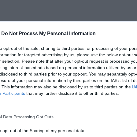
referowane medium w Google
-
Do Not Process My Personal Information
to opt-out of the sale, sharing to third parties, or processing of your per
prasowej w 
Sejmie
 odniósł się do głosowań w 
formation for targeted advertising by us, please use the below opt-out s
wiska liderów opozycji ws. projektu ustawy 
r selection. Please note that after your opt-out request is processed y
eing interest-based ads based on personal information utilized by us or
informowali oni, że podczas pierwszego 
disclosed to third parties prior to your opt-out. You may separately opt-
ewica
 zagłosują za skierowaniem projektu do 
losure of your personal information by third parties on the IAB’s list of
. This information may also be disclosed by us to third parties on the
IA
Participants
that may further disclose it to other third parties.
l Data Processing Opt Outs
o opt-out of the Sharing of my personal data.