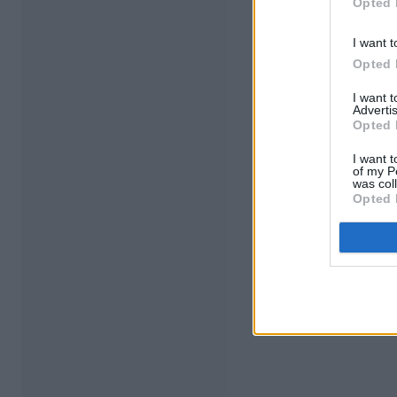
Opted 
I want t
Opted 
I want 
Advertis
Opted 
I want t
of my P
was col
Opted 