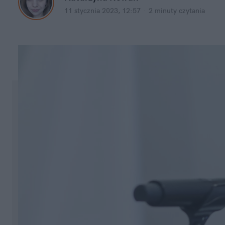
11 stycznia 2023, 12:57
·
2 minuty
 czytania