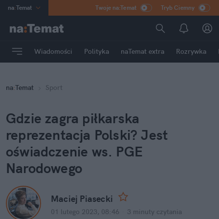
na
:
Temat
Twoje na:Temat
Tryb Ciemny
INN
:
Poland
ASZ
:
dziennik
Wiadomości
Polityka
naTemat extra
Rozrywka
mama
:
DU
dad
:
HERO
na
:
Temat
Sport
Rozrywka
Gdzie zagra piłkarska 
reprezentacja Polski? Jest 
oświadczenie ws. PGE 
Narodowego
Maciej Piasecki
01 lutego 2023, 08:46
·
3 minuty
 czytania