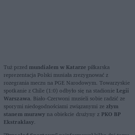
Tuż przed 
mundialem w Katarze 
piłkarska 
reprezentacja Polski musiała zrezygnować z 
rozegrania meczu na PGE Narodowym. Towarzyskie 
spotkanie z Chile (1:0) odbyło się na stadionie 
Legii 
Warszawa
. Biało-Czerwoni musieli sobie radzić ze 
sporymi niedogodnościami związanymi ze 
złym 
stanem murawy 
na obiekcie drużyny z 
PKO BP 
Ekstraklasy
.
"Przegląd Sportowy" 
poinformował kilka dni temu, 