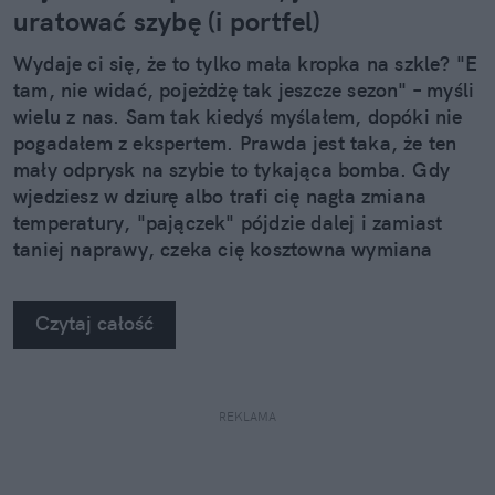
uratować szybę (i portfel)
Wydaje ci się, że to tylko mała kropka na szkle? "E
tam, nie widać, pojeżdżę tak jeszcze sezon" – myśli
wielu z nas. Sam tak kiedyś myślałem, dopóki nie
pogadałem z ekspertem. Prawda jest taka, że ten
mały odprysk na szybie to tykająca bomba. Gdy
wjedziesz w dziurę albo trafi cię nagła zmiana
temperatury, "pajączek" pójdzie dalej i zamiast
taniej naprawy, czeka cię kosztowna wymiana
szyby. Wybrałem się do serwisu Autoglass®, żeby
na własne oczy zobaczyć, jak profesjonaliści radzą
Czytaj całość
sobie z takimi uszkodzeniami.
REKLAMA