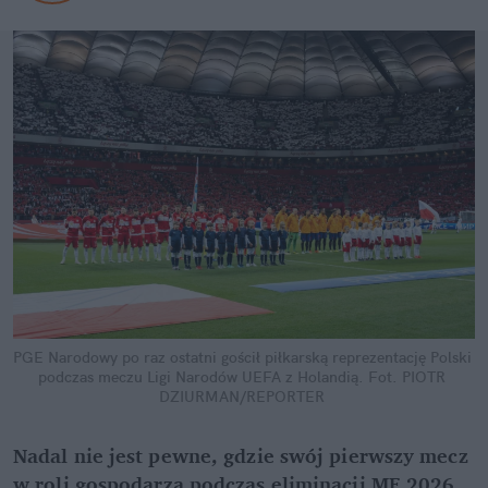
PGE Narodowy po raz ostatni gościł piłkarską reprezentację Polski 
podczas meczu Ligi Narodów UEFA z Holandią.
Fot. PIOTR 
DZIURMAN/REPORTER
Nadal nie jest pewne, gdzie swój pierwszy mecz 
w roli gospodarza podczas eliminacji ME 2026 