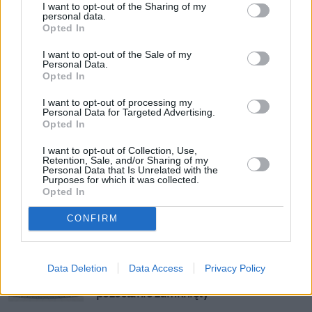
I want to opt-out of the Sharing of my
Zobacz także
personal data.
Opted In
I want to opt-out of the Sale of my
"Pęknięcie szybko się powiększa". Są 
Personal Data.
nowe informacje ws. usterki na 
Opted In
Stadionie Narodowym
I want to opt-out of processing my
Personal Data for Targeted Advertising.
Jest pomysł na to, jak uratować PGE 
Opted In
Narodowy. PZPN i tak straci miliony 
I want to opt-out of Collection, Use,
złotych
Retention, Sale, and/or Sharing of my
Personal Data that Is Unrelated with the
Purposes for which it was collected.
Jest pomysł na to, jak uratować PGE 
Opted In
Narodowy. PZPN i tak straci miliony 
CONFIRM
złotych
Ruszył montaż bypassu na Stadionie 
Data Deletion
Data Access
Privacy Policy
Narodowym, ale po nim obiekt... 
pozostanie zamknięty