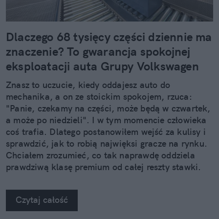
Dlaczego 68 tysięcy części dziennie ma
znaczenie? To gwarancja spokojnej
eksploatacji auta Grupy Volkswagen
Znasz to uczucie, kiedy oddajesz auto do
mechanika, a on ze stoickim spokojem, rzuca:
"Panie, czekamy na części, może będą w czwartek,
a może po niedzieli". I w tym momencie człowieka
coś trafia. Dlatego postanowiłem wejść za kulisy i
sprawdzić, jak to robią najwięksi gracze na rynku.
Chciałem zrozumieć, co tak naprawdę oddziela
prawdziwą klasę premium od całej reszty stawki.
Kiedy zobaczyłem twarde dane, po prostu złapałem
się za głowę.
Czytaj całość