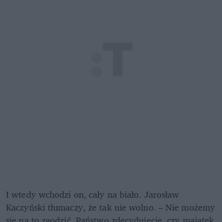
I wtedy wchodzi on, cały na biało. Jarosław 
Kaczyński tłumaczy, że tak nie wolno. – Nie możemy 
się na to zgodzić. Państwo zdecydujecie, czy majątek 