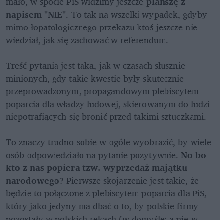
mało, w spocie PiS widzimy jeszcze 
planszę z 
napisem "NIE"
. To tak na wszelki wypadek, gdyby 
mimo łopatologicznego przekazu ktoś jeszcze nie 
wiedział, jak się zachować w referendum. 

Treść pytania jest taka, jak w czasach słusznie 
minionych, gdy takie kwestie były skutecznie 
przeprowadzonym, propagandowym plebiscytem 
poparcia dla władzy ludowej, skierowanym do ludzi 
niepotrafiących się bronić przed takimi sztuczkami. 

To znaczy trudno sobie w ogóle wyobrazić, by wiele 
osób odpowiedziało na pytanie pozytywnie. 
No bo 
kto z nas popiera tzw. wyprzedaż majątku 
narodowego
? Pierwsze skojarzenie jest takie, że 
będzie to połączone z plebiscytem poparcia dla PiS, 
który jako jedyny ma dbać o to, by polskie firmy 
pozostały w polskich rękach (w domyśle: a nie w 