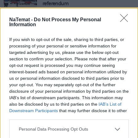
referendum
Jest decyzja ws. daty referendum. 
NaTemat -
Do Not Process My Personal
Information
Morawiecki potwierdza plany rządu
If you wish to opt-out of the sale, sharing to third parties, or
processing of your personal or sensitive information for
targeted advertising by us, please use the below opt-out
Nie przegap żadnej ważnej wiadomości i
section to confirm your selection. Please note that after your
obserwuj nas w Google News!
opt-out request is processed you may continue seeing
interest-based ads based on personal information utilized by
us or personal information disclosed to third parties prior to
Więcej:
your opt-out. You may separately opt-out of the further
Prawo i Sprawiedliwość
Jarosław Kaczyński
disclosure of your personal information by third parties on the
Donald Tusk
Referendum
Wybory 2023
IAB’s list of downstream participants. This information may
also be disclosed by us to third parties on the
IAB’s List of
Downstream Participants
that may further disclose it to other
third parties.
Personal Data Processing Opt Outs