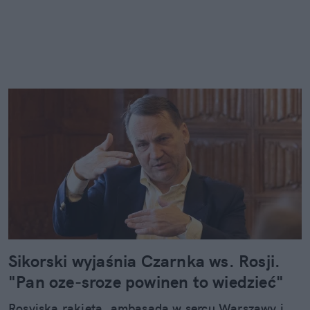
Sikorski wyjaśnia Czarnka ws. Rosji.
"Pan oze-sroze powinen to wiedzieć"
Rosyjska rakieta, ambasada w sercu Warszawy i