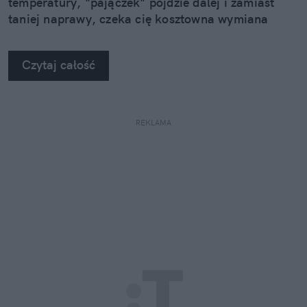
temperatury, "pajączek" pójdzie dalej i zamiast
taniej naprawy, czeka cię kosztowna wymiana
szyby. Wybrałem się do serwisu Autoglass®, żeby
na własne oczy zobaczyć, jak profesjonaliści radzą
Czytaj całość
sobie z takimi uszkodzeniami.
REKLAMA