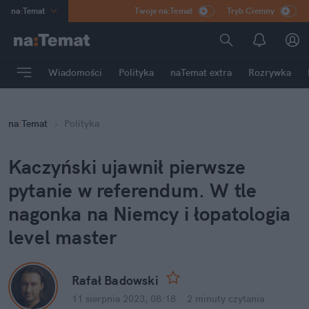
na
:
Temat
Twoje na:Temat
Tryb Ciemny
INN
:
Poland
ASZ
:
dziennik
Wiadomości
Polityka
naTemat extra
Rozrywka
mama
:
DU
dad
:
HERO
na
:
Temat
Polityka
Rozrywka
Kaczyński ujawnił pierwsze 
pytanie w referendum. W tle 
nagonka na Niemcy i łopatologia 
level master
Rafał Badowski
11 sierpnia 2023, 08:18
·
2 minuty
 czytania