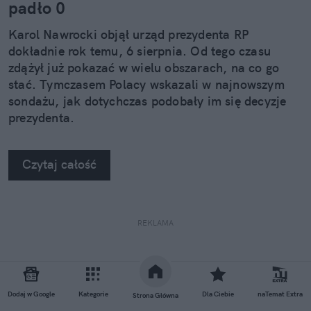
padło 0
Karol Nawrocki objął urząd prezydenta RP
dokładnie rok temu, 6 sierpnia. Od tego czasu
zdążył już pokazać w wielu obszarach, na co go
stać. Tymczasem Polacy wskazali w najnowszym
sondażu, jak dotychczas podobały im się decyzje
prezydenta.
Czytaj całość
REKLAMA
Dodaj w Google
Kategorie
Dla Ciebie
naTemat Extra
Strona Główna