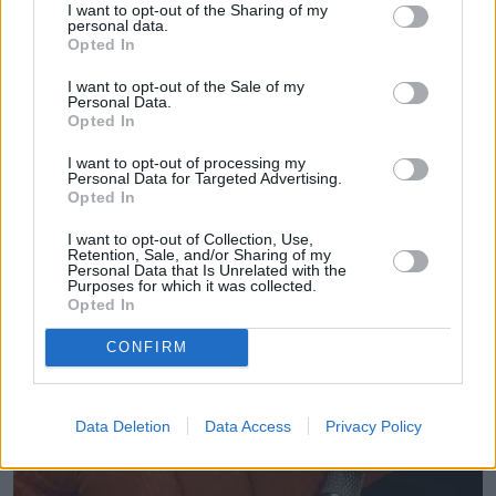
I want to opt-out of the Sharing of my
personal data.
Opted In
Rafał Badowski
I want to opt-out of the Sale of my
Personal Data.
Obserwuj
Opted In
I want to opt-out of processing my
W mediach od blisko 20 lat, w naTemat pracuję od
Personal Data for Targeted Advertising.
2016 roku jako dziennikarz i wydawca
Opted In
Pokaż więcej
I want to opt-out of Collection, Use,
Retention, Sale, and/or Sharing of my
Personal Data that Is Unrelated with the
Purposes for which it was collected.
Opted In
CONFIRM
Czytaj więcej
Data Deletion
Data Access
Privacy Policy