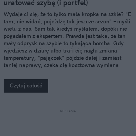
uratować szybę (i portfel)
Wydaje ci się, że to tylko mała kropka na szkle? "E
tam, nie widać, pojeżdżę tak jeszcze sezon" – myśli
wielu z nas. Sam tak kiedyś myślałem, dopóki nie
pogadałem z ekspertem. Prawda jest taka, że ten
mały odprysk na szybie to tykająca bomba. Gdy
wjedziesz w dziurę albo trafi cię nagła zmiana
temperatury, "pajączek" pójdzie dalej i zamiast
taniej naprawy, czeka cię kosztowna wymiana
szyby. Wybrałem się do serwisu Autoglass®, żeby
na własne oczy zobaczyć, jak profesjonaliści radzą
Czytaj całość
sobie z takimi uszkodzeniami.
REKLAMA