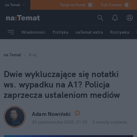
na
:
Temat
Twoje na:Temat
Tryb Ciemny
INN
:
Poland
ASZ
:
dziennik
Wiadomości
Polityka
naTemat extra
Rozrywka
mama
:
DU
dad
:
HERO
na
:
Temat
Kraj
Rozrywka
Dwie wykluczające się notatki 
ws. wypadku na A1? Policja 
zaprzecza ustaleniom mediów
Adam Nowiński
20 października 2023, 21:02
·
3 minuty
 czytania