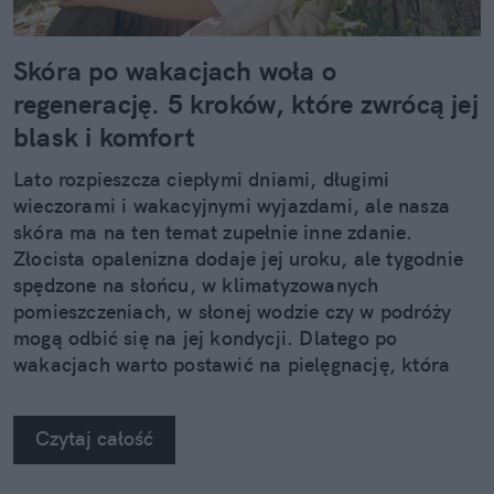
Skóra po wakacjach woła o
regenerację. 5 kroków, które zwrócą jej
blask i komfort
Lato rozpieszcza ciepłymi dniami, długimi
wieczorami i wakacyjnymi wyjazdami, ale nasza
skóra ma na ten temat zupełnie inne zdanie.
Złocista opalenizna dodaje jej uroku, ale tygodnie
spędzone na słońcu, w klimatyzowanych
pomieszczeniach, w słonej wodzie czy w podróży
mogą odbić się na jej kondycji. Dlatego po
wakacjach warto postawić na pielęgnację, która
nie kończy się na samym nawilżeniu. Sprawdzamy,
jak pięć kosmetyków z linii Neuro Adapt marki
Czytaj całość
Clochee może pomóc skórze odzyskać równowagę.