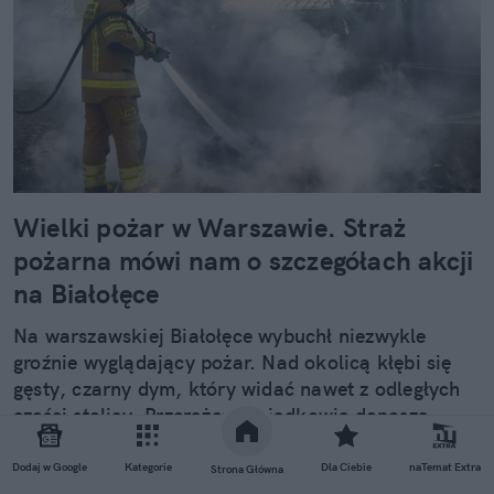
Wielki pożar w Warszawie. Straż
pożarna mówi nam o szczegółach akcji
na Białołęce
Na warszawskiej Białołęce wybuchł niezwykle
groźnie wyglądający pożar. Nad okolicą kłębi się
gęsty, czarny dym, który widać nawet z odległych
części stolicy. Przerażeni świadkowie donoszą
również o eksplozjach.
Dodaj w Google
Kategorie
Dla Ciebie
naTemat Extra
Strona Główna