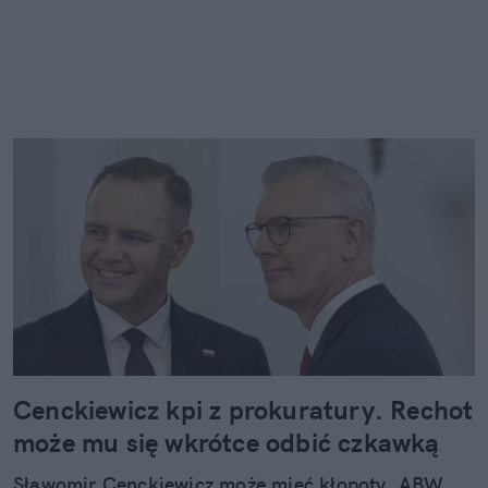
Cenckiewicz kpi z prokuratury. Rechot
może mu się wkrótce odbić czkawką
Sławomir Cenckiewicz może mieć kłopoty. ABW