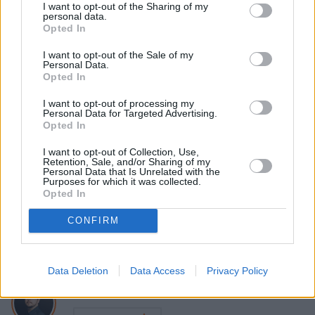
I want to opt-out of the Sharing of my
A1. Przerażające, z jaką prędkością 
personal data.
Opted In
miało jechać BMW
I want to opt-out of the Sale of my
Personal Data.
Opted In
Nie przegap żadnej ważnej wiadomości i
I want to opt-out of processing my
obserwuj nas w Google News!
Personal Data for Targeted Advertising.
Opted In
Więcej:
I want to opt-out of Collection, Use,
Prawo
Policja
Śmierć
"Rzeczpospolita"
Retention, Sale, and/or Sharing of my
Personal Data that Is Unrelated with the
Purposes for which it was collected.
Opted In
CONFIRM
Data Deletion
Data Access
Privacy Policy
Adam Nowiński