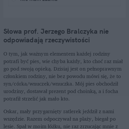
Słowa prof. Jerzego Bralczyka nie 
odpowiadają rzeczywistości
O tym, jak ważnym elementem każdej rodziny 
potrafi być pies, wie chyba każdy, kto choć raz miał 
go pod swoją opieką. Dzisiaj jest on pełnoprawnym 
członkiem rodziny, nie bez powodu mówi się, że to 
syn/córka/wnuczek/wnuczka. Mój pies obchodził 
urodziny, dostawał prezent pod choinką, a i focha 
potrafił strzelić jak mało kto.
Oskar, mały przygarnięty ratlerek jeździł z nami 
wszędzie. Razem odpoczywał na plaży, biegał po 
lesie. Spał w moim łóżku, nie raz zrzucając mnie z 