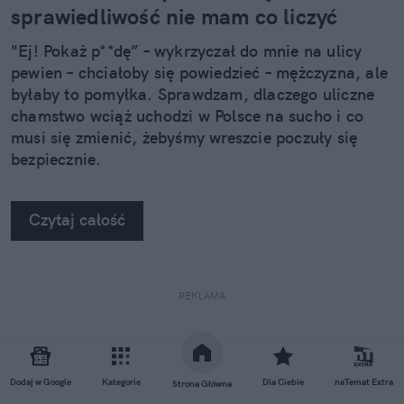
sprawiedliwość nie mam co liczyć
"Ej! Pokaż p**dę” – wykrzyczał do mnie na ulicy
pewien – chciałoby się powiedzieć – mężczyzna, ale
byłaby to pomyłka. Sprawdzam, dlaczego uliczne
chamstwo wciąż uchodzi w Polsce na sucho i co
musi się zmienić, żebyśmy wreszcie poczuły się
bezpiecznie.
Czytaj całość
REKLAMA
Dodaj w Google
Kategorie
Dla Ciebie
naTemat Extra
Strona Główna