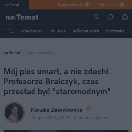
na
:
Temat
Twoje na:Temat
Tryb Ciemny
INN
:
Poland
ASZ
:
dziennik
Wiadomości
Polityka
naTemat extra
Rozrywka
mama
:
DU
dad
:
HERO
na
:
Temat
Społeczeństwo
Rozrywka
Mój pies umarł, a nie zdechł. 
Profesorze Bralczyk, czas 
przestać być "staromodnym"
Klaudia Zawistowska
18 lipca 2024, 10:42
·
3 minuty
 czytania