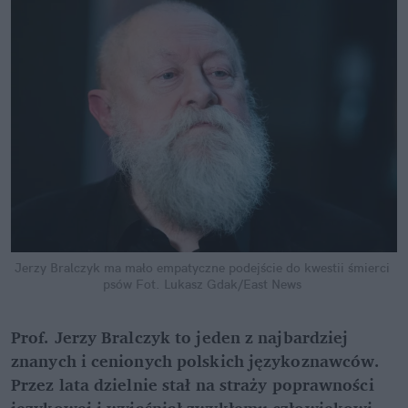
Jerzy Bralczyk ma mało empatyczne podejście do kwestii śmierci 
psów
Fot. Lukasz Gdak/East News
Prof. Jerzy Bralczyk to jeden z najbardziej 
znanych i cenionych polskich językoznawców. 
Przez lata dzielnie stał na straży poprawności 
językowej i wyjaśniał zwykłemu człowiekowi 