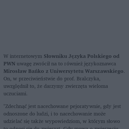
W internetowym 
Słowniku Języka Polskiego od 
PWN
 uwagę zwrócił na to również językoznawca 
Mirosław Bańko z Uniwersytetu Warszawskiego
. 
On, w przeciwieństwie do prof. Bralczyka, 
uwzględnił to, że darzymy zwierzęta wieloma 
uczuciami.
"Zdechnąć jest nacechowane pejoratywnie, gdy jest 
odnoszone do ludzi, i to nacechowanie może 
udzielać się także wypowiedziom, w którym słowo 
to odnosi się do zwierząt. Gdy mowa o zwierzęciu 