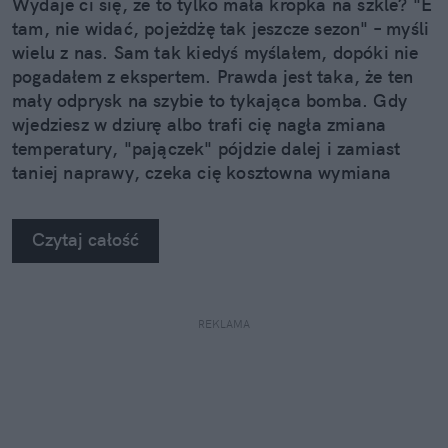
Wydaje ci się, że to tylko mała kropka na szkle? "E
tam, nie widać, pojeżdżę tak jeszcze sezon" – myśli
wielu z nas. Sam tak kiedyś myślałem, dopóki nie
pogadałem z ekspertem. Prawda jest taka, że ten
mały odprysk na szybie to tykająca bomba. Gdy
wjedziesz w dziurę albo trafi cię nagła zmiana
temperatury, "pajączek" pójdzie dalej i zamiast
taniej naprawy, czeka cię kosztowna wymiana
szyby. Wybrałem się do serwisu Autoglass®, żeby
na własne oczy zobaczyć, jak profesjonaliści radzą
Czytaj całość
sobie z takimi uszkodzeniami.
REKLAMA