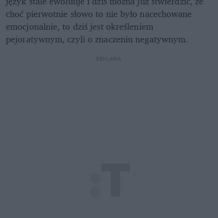
język stale ewoluuje i dziś można już stwierdzić, że 
choć pierwotnie słowo to nie było nacechowane 
emocjonalnie, to dziś jest określeniem 
pejoratywnym, czyli o znaczeniu negatywnym.
REKLAMA 