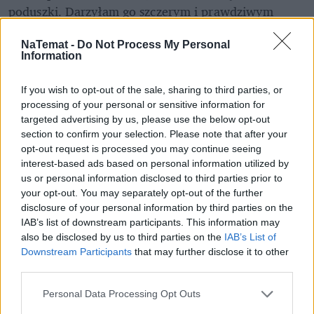
poduszki. Darzyłam go szczerym i prawdziwym 
uczuciem, które on na swój psi sposób 
odwzajemniał. A Pan profesor mi teraz mówi, że 
NaTemat -
Do Not Process My Personal
Information
towarzysz mojego nastoletniego życia, świadek 
pierwszych pocałunków skradzionych w parku i 
If you wish to opt-out of the sale, sharing to third parties, or
prób biegania po operacji kolana zdechł? Nie. Był 
processing of your personal or sensitive information for
pełnoprawnym członkiem rodziny i przyjacielem. 
targeted advertising by us, please use the below opt-out
section to confirm your selection. Please note that after your
Dlatego nie zdechł, a umarł, jak inne bliskie nam 
opt-out request is processed you may continue seeing
osoby.
interest-based ads based on personal information utilized by
us or personal information disclosed to third parties prior to
your opt-out. You may separately opt-out of the further
disclosure of your personal information by third parties on the
IAB’s list of downstream participants. This information may
also be disclosed by us to third parties on the
IAB’s List of
Downstream Participants
that may further disclose it to other
third parties.
Personal Data Processing Opt Outs