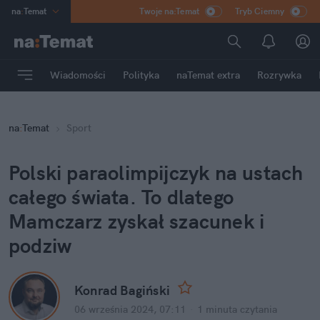
na
:
Temat
Twoje na:Temat
Tryb Ciemny
INN
:
Poland
ASZ
:
dziennik
Wiadomości
Polityka
naTemat extra
Rozrywka
mama
:
DU
dad
:
HERO
na
:
Temat
Sport
Rozrywka
Polski paraolimpijczyk na ustach 
całego świata. To dlatego 
Mamczarz zyskał szacunek i 
podziw
Konrad Bagiński
06 września 2024, 07:11
·
1 minuta
 czytania