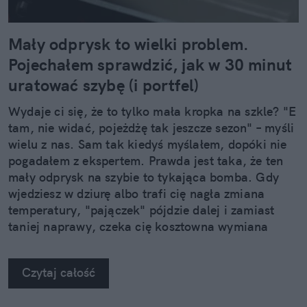
Mały odprysk to wielki problem.
Pojechałem sprawdzić, jak w 30 minut
uratować szybę (i portfel)
Wydaje ci się, że to tylko mała kropka na szkle? "E
tam, nie widać, pojeżdżę tak jeszcze sezon" – myśli
wielu z nas. Sam tak kiedyś myślałem, dopóki nie
pogadałem z ekspertem. Prawda jest taka, że ten
mały odprysk na szybie to tykająca bomba. Gdy
wjedziesz w dziurę albo trafi cię nagła zmiana
temperatury, "pajączek" pójdzie dalej i zamiast
taniej naprawy, czeka cię kosztowna wymiana
szyby. Wybrałem się do serwisu Autoglass®, żeby
na własne oczy zobaczyć, jak profesjonaliści radzą
Czytaj całość
sobie z takimi uszkodzeniami.