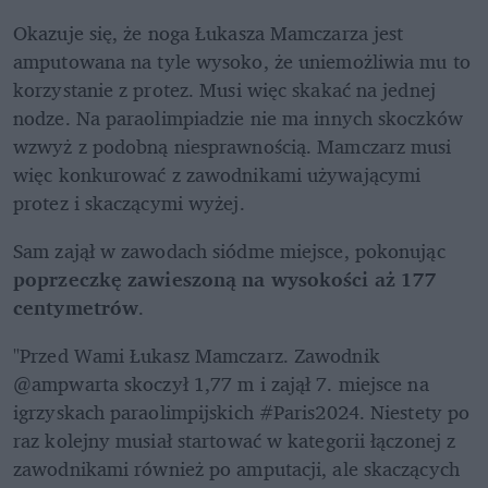
Okazuje się, że noga Łukasza Mamczarza jest 
amputowana na tyle wysoko, że uniemożliwia mu to 
korzystanie z protez. Musi więc skakać na jednej 
nodze. Na paraolimpiadzie nie ma innych skoczków 
wzwyż z podobną niesprawnością. Mamczarz musi 
więc konkurować z zawodnikami używającymi 
protez i skaczącymi wyżej.
Sam zajął w zawodach siódme miejsce, pokonując 
poprzeczkę zawieszoną na wysokości aż 177 
centymetrów
.
"Przed Wami Łukasz Mamczarz. Zawodnik 
@ampwarta skoczył 1,77 m i zajął 7. miejsce na 
igrzyskach paraolimpijskich #Paris2024. Niestety po 
raz kolejny musiał startować w kategorii łączonej z 
zawodnikami również po amputacji, ale skaczących 