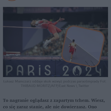
Łukasz Mamczarz oddaje skok wzwyż podczas paraolimpiady
Fot. 
THIBAUD MORITZ/AFP/East News \ Twitter
To nagranie oglądasz z zapartym tchem. Wiesz, 
co się zaraz stanie, ale nie dowierzasz. Ono 