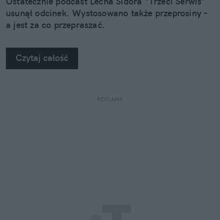
Ostatecznie podcast Lecha Sidora "Trzeci Serwis"
usunął odcinek. Wystosowano także przeprosiny –
a jest za co przepraszać.
Czytaj całość
REKLAMA