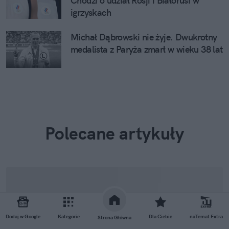
Chodzi o udział Rosji i Białorusi w
igrzyskach
Michał Dąbrowski nie żyje. Dwukrotny
medalista z Paryża zmarł w wieku 38 lat
Polecane artykuły
Dodaj w Google
Kategorie
Dla Ciebie
naTemat Extra
Strona Główna