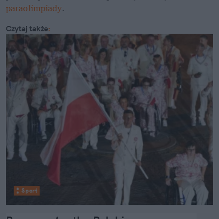
paraolimpiady
.
Czytaj także
:
Sport