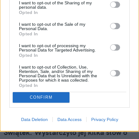
I want to opt-out of the Sharing of my
personal data.
Opted In
I want to opt-out of the Sale of my
Personal Data.
Opted In
I want to opt-out of processing my
Personal Data for Targeted Advertising.
Opted In
I want to opt-out of Collection, Use,
Retention, Sale, and/or Sharing of my
Personal Data that Is Unrelated with the
Purposes for which it was collected.
Opted In
CONFIRM
Data Deletion
Data Access
Privacy Policy
Justyna Kowalczyk murem za Igą
Świątek. Wystarczyło jej kilka słów o