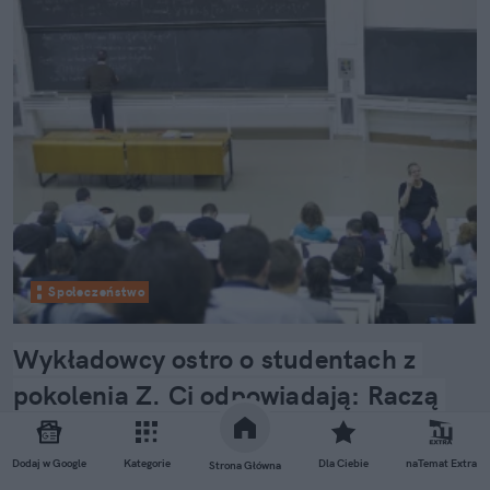
Społeczeństwo
Wykładowcy ostro o studentach z 
pokolenia Z. Ci odpowiadają: Raczą 
nas uwagami, jacy jesteśmy głupi
Dodaj w Google
Kategorie
Dla Ciebie
naTemat Extra
Strona Główna