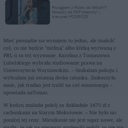
Pociągiem z Polski do Włoch?!  
Nowość od PKP Intercity! | 
kierunek:PODRÓŻE
Mieć pieniądze na wynajem to jedno, ale znaleźć 
coś, co nie będzie "meliną" albo klitką wyrwaną z 
PRL-u to też wyzwanie. Karolina z Tomaszowa 
Lubelskiego wybrała studiowanie prawa na 
Uniwersytecie Warszawskim. – Szukałam pokoju i 
wybrałam już ostatnią deskę ratunku. Zaskoczyło 
mnie, jak trudno jest trafić na coś sensownego – 
opowiada naTemat.
W końcu znalazła pokój za dokładnie 1675 zł z 
rachunkami na Starym Mokotowie. – Nie było nic 
poniżej tej ceny. Mieszkanie nie jest super nowe, ale 
myślę, że jak na pierwszy studencki pokój, to nie ma 