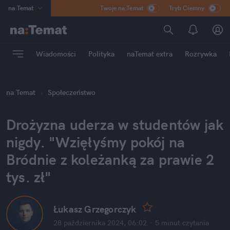
na
:
Temat
Twoje na:Temat
Tryb Ciemny
INN
:
Poland
ASZ
:
dziennik
Wiadomości
Polityka
naTemat extra
Rozrywka
mama
:
DU
dad
:
HERO
na
:
Temat
Społeczeństwo
Rozrywka
Drożyzna uderza w studentów jak 
nigdy. "Wzięłyśmy pokój na 
Bródnie z koleżanką za prawie 2 
tys. zł"
Łukasz Grzegorczyk
28 października 2024, 06:02
·
5 minut
 czytania