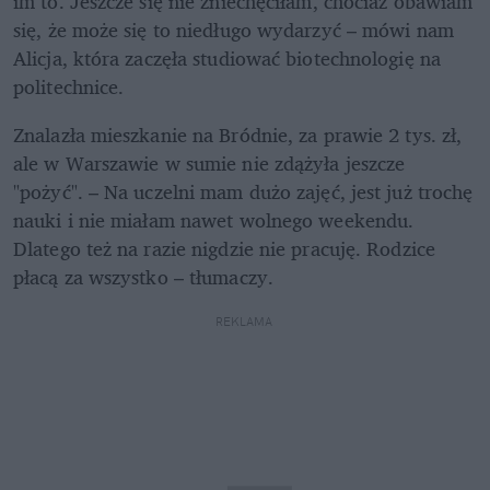
im to. Jeszcze się nie zniechęciłam, chociaż obawiam 
się, że może się to niedługo wydarzyć – mówi nam 
Alicja, która zaczęła studiować biotechnologię na 
politechnice.
Znalazła mieszkanie na Bródnie, za prawie 2 tys. zł, 
ale w Warszawie w sumie nie zdążyła jeszcze 
"pożyć". – Na uczelni mam dużo zajęć, jest już trochę 
nauki i nie miałam nawet wolnego weekendu. 
Dlatego też na razie nigdzie nie pracuję. Rodzice 
płacą za wszystko – tłumaczy.
REKLAMA 