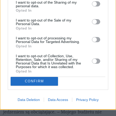
I want to opt-out of the Sharing of my
personal data.
Opted In
I want to opt-out of the Sale of my
Personal Data.
Opted In
I want to opt-out of processing my
Personal Data for Targeted Advertising.
Opted In
I want to opt-out of Collection, Use,
Retention, Sale, and/or Sharing of my
Personal Data that Is Unrelated with the
Purposes for which it was collected.
Opted In
I dodaje: – Rodzice bardzo mocno mi pomagają. 
Opłacają mieszkanie, dorzucają do wydatków na 
CONFIRM
jedzenie. Sama też chodzę jednak do pracy. 
Kiedy pytam ogólnie o "studenckie życie" w stolicy, 
Data Deletion
Data Access
Privacy Policy
Karolina nie ukrywa, że wydatki związane z 
jedzeniem są obciążające. – Mojego budżetu nie 