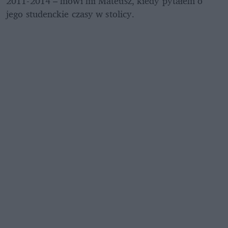
2011-2014 – mówi mi Mateusz, kiedy pytałem o 
jego studenckie czasy w stolicy.