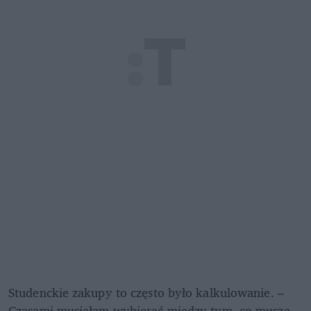
Studenckie zakupy to często było kalkulowanie. – 
Czasami musiałam wybierać między tym, co muszę, 