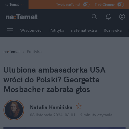
na
:
Temat
Twoje na:Temat
Tryb Ciemny
INN
:
Poland
ASZ
:
dziennik
Wiadomości
Polityka
naTemat extra
Rozrywka
mama
:
DU
dad
:
HERO
na
:
Temat
Polityka
Rozrywka
Ulubiona ambasadorka USA 
wróci do Polski? Georgette 
Mosbacher zabrała głos
Natalia Kamińska
08 listopada 2024, 06:01
·
2 minuty
 czytania