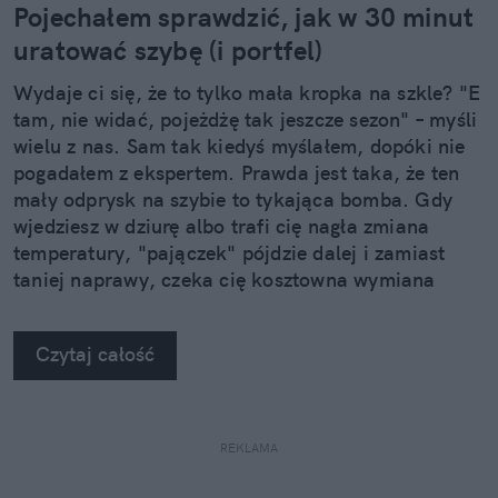
Pojechałem sprawdzić, jak w 30 minut
uratować szybę (i portfel)
Wydaje ci się, że to tylko mała kropka na szkle? "E
tam, nie widać, pojeżdżę tak jeszcze sezon" – myśli
wielu z nas. Sam tak kiedyś myślałem, dopóki nie
pogadałem z ekspertem. Prawda jest taka, że ten
mały odprysk na szybie to tykająca bomba. Gdy
wjedziesz w dziurę albo trafi cię nagła zmiana
temperatury, "pajączek" pójdzie dalej i zamiast
taniej naprawy, czeka cię kosztowna wymiana
szyby. Wybrałem się do serwisu Autoglass®, żeby
na własne oczy zobaczyć, jak profesjonaliści radzą
Czytaj całość
sobie z takimi uszkodzeniami.
REKLAMA