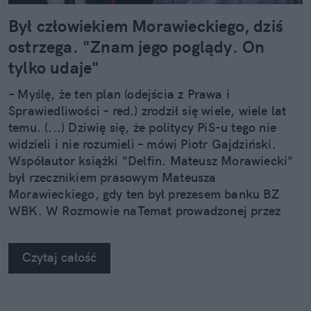
Był człowiekiem Morawieckiego, dziś
ostrzega. "Znam jego poglądy. On
tylko udaje"
– Myślę, że ten plan (odejścia z Prawa i
Sprawiedliwości – red.) zrodził się wiele, wiele lat
temu. (...) Dziwię się, że politycy PiS-u tego nie
widzieli i nie rozumieli – mówi Piotr Gajdziński.
Współautor książki "Delfin. Mateusz Morawiecki"
był rzecznikiem prasowym Mateusza
Morawieckiego, gdy ten był prezesem banku BZ
WBK. W Rozmowie naTemat prowadzonej przez
Annę Dryjańską Gajdziński wymienia 3
niedoceniane atuty byłego premiera, którymi może
Czytaj całość
napędzić Rozwój Plus.