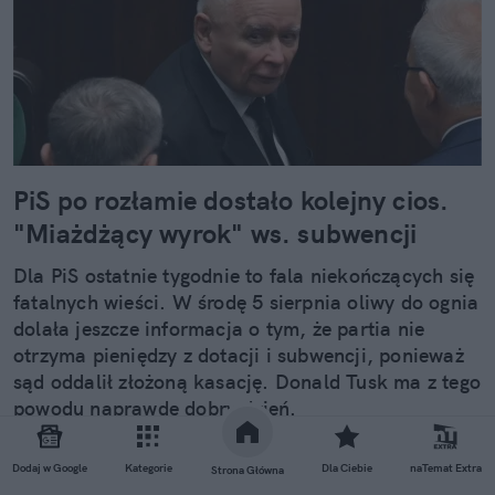
PiS po rozłamie dostało kolejny cios.
"Miażdżący wyrok" ws. subwencji
Dla PiS ostatnie tygodnie to fala niekończących się
fatalnych wieści. W środę 5 sierpnia oliwy do ognia
dolała jeszcze informacja o tym, że partia nie
otrzyma pieniędzy z dotacji i subwencji, ponieważ
sąd oddalił złożoną kasację. Donald Tusk ma z tego
powodu naprawdę dobry dzień.
Dodaj w Google
Kategorie
Dla Ciebie
naTemat Extra
Strona Główna
Czytaj całość