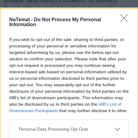
Baracka Obamy zasiadała także w Komisji Doradców 
ds. Dyplomacji. Mosbacher była zamężna trzykrotnie 
NaTemat -
Do Not Process My Personal
i trzykrotnie się rozwodziła.
Information
Zobacz także
If you wish to opt-out of the sale, sharing to third parties, or
processing of your personal or sensitive information for
targeted advertising by us, please use the below opt-out
Mosbacher zaskakująco o Polsce. 
section to confirm your selection. Please note that after your
"Zrobiliście to, co nigdy w historii się 
opt-out request is processed you may continue seeing
nie wydarzyło"
interest-based ads based on personal information utilized by
us or personal information disclosed to third parties prior to
your opt-out. You may separately opt-out of the further
Niczego lepszego przed świętami nie 
disclosure of your personal information by third parties on the
zobaczycie! Genialny filmik 
IAB’s list of downstream participants. This information may
dyplomatów USA
also be disclosed by us to third parties on the
IAB’s List of
Downstream Participants
that may further disclose it to other
third parties.
Nie przegap żadnej ważnej wiadomości i
Personal Data Processing Opt Outs
obserwuj nas w Google News!