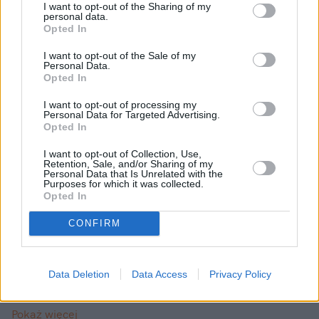
I want to opt-out of the Sharing of my
personal data.
Więcej:
Opted In
USA
Wybory w USA
Polska
Donald Trump
I want to opt-out of the Sale of my
Georgette Mosbacher
Personal Data.
Opted In
I want to opt-out of processing my
Personal Data for Targeted Advertising.
Opted In
I want to opt-out of Collection, Use,
Retention, Sale, and/or Sharing of my
Personal Data that Is Unrelated with the
Purposes for which it was collected.
Natalia Kamińska
Opted In
CONFIRM
Obserwuj
Absolwentka dziennikarstwa na UMCS i
Data Deletion
Data Access
Privacy Policy
Uniwersytecie Warszawskim. Przez kilka lat
związana z Polską Agencją Prasową. Obecnie
Pokaż więcej
reporterka newsowa w naTemat.pl.