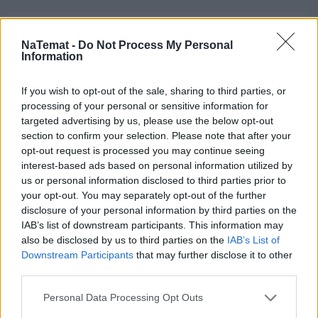
Nie przegap żadnej ważnej wiadomości i
obserwuj nas w Google News!
NaTemat -
Do Not Process My Personal
Information
Więcej:
If you wish to opt-out of the sale, sharing to third parties, or
Muzyka
Filmy
Celebryci
Showbiznes
processing of your personal or sensitive information for
targeted advertising by us, please use the below opt-out
section to confirm your selection. Please note that after your
opt-out request is processed you may continue seeing
interest-based ads based on personal information utilized by
us or personal information disclosed to third parties prior to
your opt-out. You may separately opt-out of the further
disclosure of your personal information by third parties on the
Natalia Kamińska
IAB’s list of downstream participants. This information may
also be disclosed by us to third parties on the
IAB’s List of
Downstream Participants
that may further disclose it to other
Obserwuj
third parties.
Absolwentka dziennikarstwa na UMCS i
Personal Data Processing Opt Outs
Uniwersytecie Warszawskim. Przez kilka lat