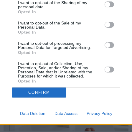
I want to opt-out of the Sharing of my
związana z Polską Agencją Prasową. Obecnie
personal data.
Pokaż więcej
reporterka newsowa w naTemat.pl.
Opted In
I want to opt-out of the Sale of my
Personal Data.
Opted In
I want to opt-out of processing my
Personal Data for Targeted Advertising.
Opted In
Czytaj więcej
I want to opt-out of Collection, Use,
Retention, Sale, and/or Sharing of my
Personal Data that Is Unrelated with the
Purposes for which it was collected.
Opted In
CONFIRM
Data Deletion
Data Access
Privacy Policy