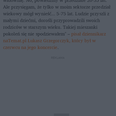
widownię. No, powiedzmy w przedziale 20-35 lat. 
Ale przysięgam, że tylko w moim sektorze przedział 
wiekowy mógł wynieść... 5-75 lat. Ludzie przyszli z 
małymi dziećmi, dorośli przyprowadzili swoich 
rodziców w starszym wieku. Takiej mieszanki 
pokoleń się nie spodziewałem" – 
pisał dziennikarz 
naTemat.pl Łukasz Grzegorczyk, który był w 
czerwcu na jego koncercie
. 
REKLAMA 