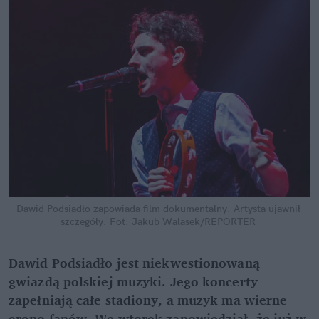
Dawid Podsiadło zapowiada film dokumentalny. Artysta ujawnił 
szczegóły.
Fot. Jakub Walasek/REPORTER
Dawid Podsiadło jest niekwestionowaną 
gwiazdą polskiej muzyki. Jego koncerty 
zapełniają całe stadiony, a muzyk ma wierne 
grono fanów. We wtorek zapowiedział, że już w 