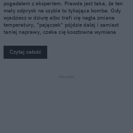
pogadałem z ekspertem. Prawda jest taka, że ten
mały odprysk na szybie to tykająca bomba. Gdy
wjedziesz w dziurę albo trafi cię nagła zmiana
temperatury, "pajączek" pójdzie dalej i zamiast
taniej naprawy, czeka cię kosztowna wymiana
szyby. Wybrałem się do serwisu Autoglass®, żeby
na własne oczy zobaczyć, jak profesjonaliści radzą
Czytaj całość
sobie z takimi uszkodzeniami.
REKLAMA