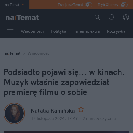
na
:
Temat
Twoje na:Temat
Tryb Ciemny
INN
:
Poland
ASZ
:
dziennik
Wiadomości
Polityka
naTemat extra
Rozrywka
mama
:
DU
dad
:
HERO
na
:
Temat
Wiadomości
Rozrywka
Podsiadło pojawi się... w kinach. 
Muzyk właśnie zapowiedział 
premierę filmu o sobie
Natalia Kamińska
12 listopada 2024, 17:49
·
2 minuty
 czytania