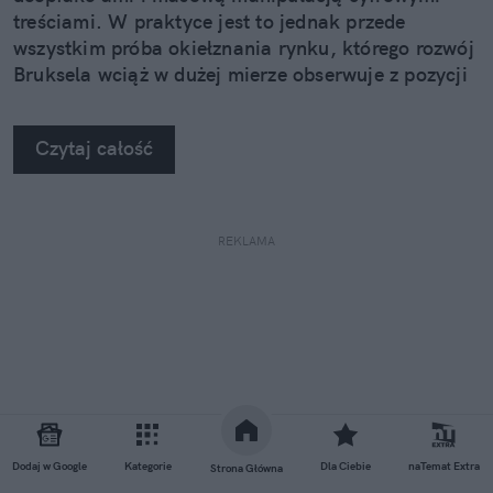
treściami. W praktyce jest to jednak przede
wszystkim próba okiełznania rynku, którego rozwój
Bruksela wciąż w dużej mierze obserwuje z pozycji
regulatora. Bo o jego kontroli na pewno nie
możemy tu mówić.
Czytaj całość
REKLAMA
Dodaj w Google
Kategorie
Dla Ciebie
naTemat Extra
Strona Główna