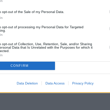
In
o opt-out of the Sale of my Personal Data.
In
to opt-out of processing my Personal Data for Targeted
ing.
In
o opt-out of Collection, Use, Retention, Sale, and/or Sharing
ersonal Data that Is Unrelated with the Purposes for which it
lected.
In
CONFIRM
Data Deletion
Data Access
Privacy Policy