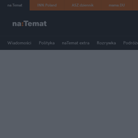
na
:
Temat
INN
:
Poland
ASZ
:
dziennik
mama
:
DU
Wiadomości
Polityka
naTemat extra
Rozrywka
Podróż