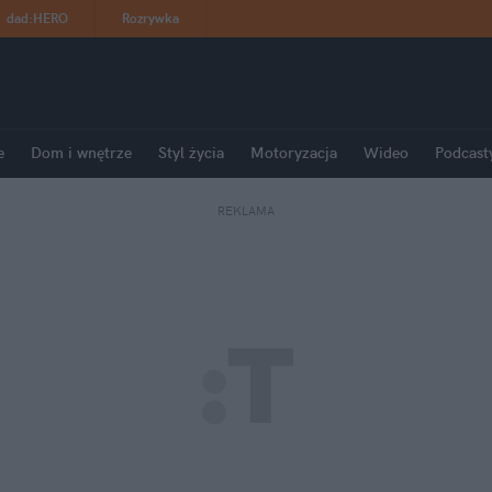
dad
:
HERO
Rozrywka
e
Dom i wnętrze
Styl życia
Motoryzacja
Wideo
Podcast
REKLAMA