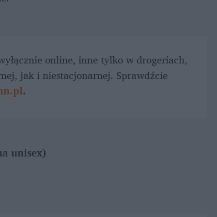
yłącznie online, inne tylko w drogeriach, 
ej, jak i niestacjonarnej. Sprawdźcie 
nn.pl
.
a unisex)