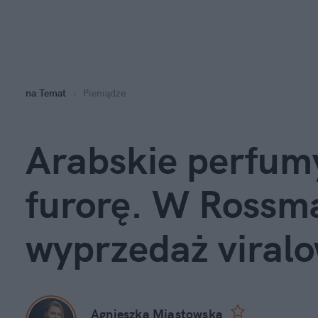
na
:
Temat
Pieniądze
Arabskie perfumy
furorę. W Rossma
wyprzedaż viral
Agnieszka Miastowska