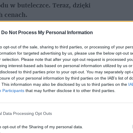
du w buteleczce. Teraz, dzięki 
h cenach.
-
Do Not Process My Personal Information
referowane medium w Google
to opt-out of the sale, sharing to third parties, or processing of your per
formation for targeted advertising by us, please use the below opt-out s
r selection. Please note that after your opt-out request is processed y
eing interest-based ads based on personal information utilized by us or
 perfum Lattafa w 
disclosed to third parties prior to your opt-out. You may separately opt-
losure of your personal information by third parties on the IAB’s list of
biły Polskę!
. This information may also be disclosed by us to third parties on the
IA
Participants
that may further disclose it to other third parties.
my Lattafa
? Przede wszystkim zapachy, które 
 słodkich, intensywnych, pełnych orientalnych 
l Data Processing Opt Outs
akże długo utrzymują się na skórze dzięki 
o opt-out of the Sharing of my personal data.
zo przystępnych cenach, które dodatkowo 