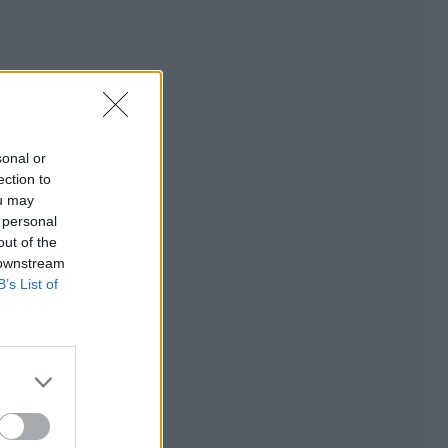
sonal or
ection to
ou may
 personal
out of the
 downstream
B’s List of