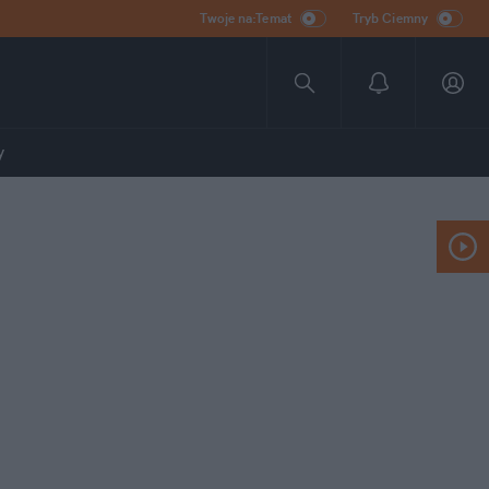
Twoje na:Temat
Tryb Ciemny
y