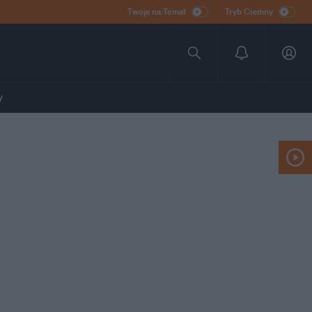
Twoje na:Temat
Tryb Ciemny
y