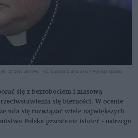
ięki chrześcijaństwu.
Fot. Bartosz Bobkowski / Agencja Gazeta
porać się z bezrobociem i masową
rzeciwstawienia się bierności. W ocenie
ze uda się rozwiązać wiele największych
aństwa Polska przestanie istnieć - ostrzega