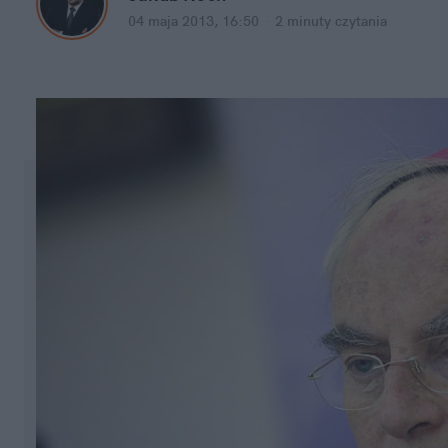
04 maja 2013, 16:50
·
2 minuty
czytania