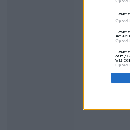
Opted 
I want t
Opted 
I want 
Advertis
Opted 
I want t
of my P
was col
Opted 