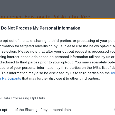
nferencji Episkopatu Polski, abp Józef
ediów nowym papieżem Franciszkiem
i
-
Do Not Process My Personal Information
ie Kościoła chcą go zniszczyć. W Warszawie
go
Kościoła
mówił wieczorem abp Henryk
to opt-out of the sale, sharing to third parties, or processing of your per
formation for targeted advertising by us, please use the below opt-out s
ie istnieć. Stanie się społeczeństwem
r selection. Please note that after your opt-out request is processed y
a manipulować i wykorzystywać - grzmiał
eing interest-based ads based on personal information utilized by us or
disclosed to third parties prior to your opt-out. You may separately opt-
losure of your personal information by third parties on the IAB’s list of
. This information may also be disclosed by us to third parties on the
IA
Participants
that may further disclose it to other third parties.
l Data Processing Opt Outs
o opt-out of the Sharing of my personal data.