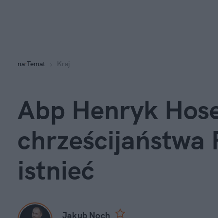
na
:
Temat
Kraj
Abp Henryk Hose
chrześcijaństwa 
istnieć
Jakub Noch