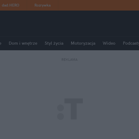
dad
:
HERO
Rozrywka
e
Dom i wnętrze
Styl życia
Motoryzacja
Wideo
Podcast
REKLAMA