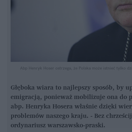
Abp Henryk Hoser ostrzega, że Polska może istnieć tylko dz
Głęboka wiara to najlepszy sposób, by u
emigracją, ponieważ mobilizuje ona do p
abp. Henryka Hosera właśnie dzięki wier
problemów naszego kraju. - Bez chrześcij
ordynariusz warszawsko-praski.