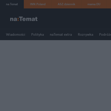
na
:
Temat
INN
:
Poland
ASZ
:
dziennik
mama
:
DU
Wiadomości
Polityka
naTemat extra
Rozrywka
Podróż