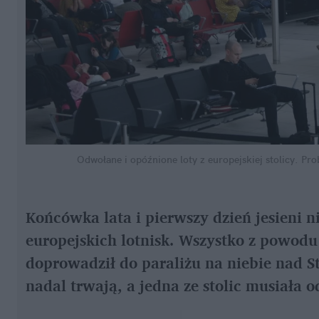
Odwołane i opóźnione loty z europejskiej stolicy. Pr
Końcówka lata i pierwszy dzień jesieni ni
europejskich lotnisk. Wszystko z powodu
doprowadził do paraliżu na niebie nad S
nadal trwają, a jedna ze stolic musiała 