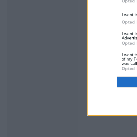
Opted 
I want t
Opted 
I want 
Advertis
Opted 
I want t
of my P
was col
Opted 