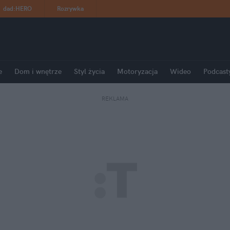
dad
:
HERO
Rozrywka
e
Dom i wnętrze
Styl życia
Motoryzacja
Wideo
Podcast
REKLAMA