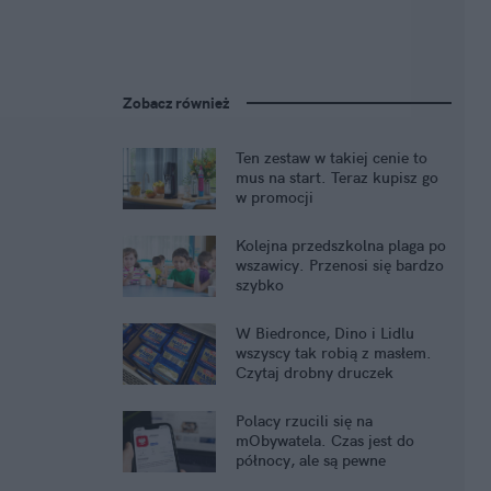
Zobacz również
Ten zestaw w takiej cenie to
mus na start. Teraz kupisz go
w promocji
Kolejna przedszkolna plaga po
wszawicy. Przenosi się bardzo
szybko
W Biedronce, Dino i Lidlu
wszyscy tak robią z masłem.
Czytaj drobny druczek
Polacy rzucili się na
mObywatela. Czas jest do
północy, ale są pewne
problemy