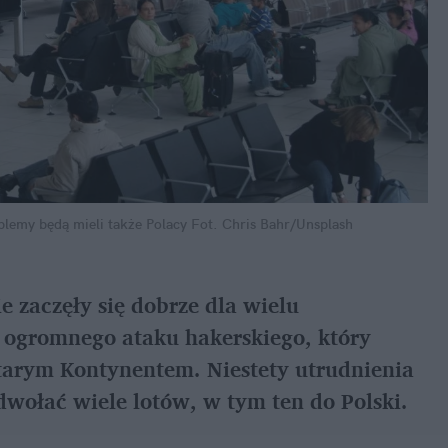
oblemy będą mieli także Polacy
Fot. Chris Bahr/Unsplash
e zaczęły się dobrze dla wielu 
 ogromnego ataku hakerskiego, który 
tarym Kontynentem. Niestety utrudnienia 
odwołać wiele lotów, w tym ten do Polski.