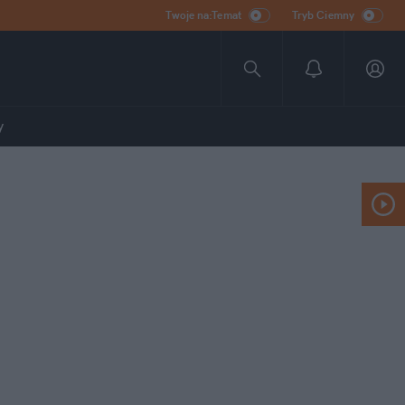
Twoje na:Temat
Tryb Ciemny
y