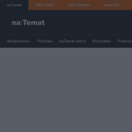
na
:
Temat
INN
:
Poland
ASZ
:
dziennik
mama
:
DU
Wiadomości
Polityka
naTemat extra
Rozrywka
Podróż