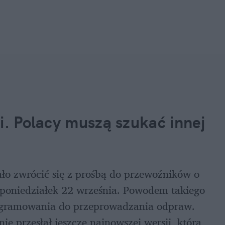
i. Polacy muszą szukać innej 
ało zwrócić się z prośbą do przewoźników o 
oniedziałek 22 września. Powodem takiego 
rogramowania do przeprowadzania odpraw. 
 przesłał jeszcze najnowszej wersji, która 