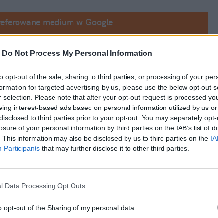
referowane medium w Google
nych utrudnień. M.in. 
na lotniskach w 
-
Do Not Process My Personal Information
szkodzenia programów wykorzystywanych do 
to opt-out of the sale, sharing to third parties, or processing of your per
ezbędnego narzędzia sprawił, że konieczne 
formation for targeted advertising by us, please use the below opt-out s
było opóźnienie, a także odwołanie dziesiątek, jeśli nie setek lotów. Niestety, ale w 
r selection. Please note that after your opt-out request is processed y
eing interest-based ads based on personal information utilized by us or
oniedziałek 22 września.
disclosed to third parties prior to your opt-out. You may separately opt-
losure of your personal information by third parties on the IAB’s list of
. This information may also be disclosed by us to third parties on the
IA
Participants
that may further disclose it to other third parties.
l Data Processing Opt Outs
o opt-out of the Sharing of my personal data.