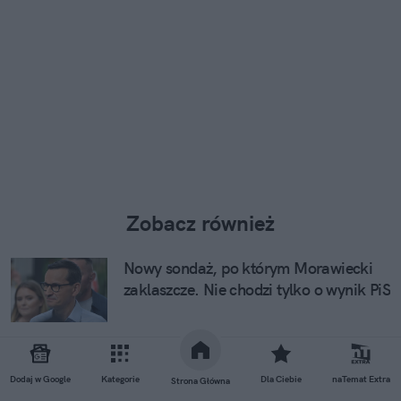
Zobacz również
Nowy sondaż, po którym Morawiecki
zaklaszcze. Nie chodzi tylko o wynik PiS
Walizka porzucona przed lotniskiem w
Katowicach. W środku zakazane
Dodaj w Google
Kategorie
Dla Ciebie
naTemat Extra
Strona Główna
przedmioty