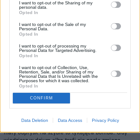
I want to opt-out of the Sharing of my
personal data.
Opted In
I want to opt-out of the Sale of my
Personal Data.
Opted In
I want to opt-out of processing my
Personal Data for Targeted Advertising.
Opted In
I want to opt-out of Collection, Use,
Mały odprysk to wielki problem.
Retention, Sale, and/or Sharing of my
Personal Data that Is Unrelated with the
Pojechałem sprawdzić, jak w 30 minut
Purposes for which it was collected.
Opted In
uratować szybę (i portfel)
CONFIRM
Wydaje ci się, że to tylko mała kropka na szkle? "E
tam, nie widać, pojeżdżę tak jeszcze sezon" – myśli
wielu z nas. Sam tak kiedyś myślałem, dopóki nie
Data Deletion
Data Access
Privacy Policy
pogadałem z ekspertem. Prawda jest taka, że ten
mały odprysk na szybie to tykająca bomba. Gdy
wjedziesz w dziurę albo trafi cię nagła zmiana