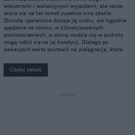
wieczorami i wakacyjnymi wyjazdami, ale nasza
skóra ma na ten temat zupełnie inne zdanie.
Złocista opalenizna dodaje jej uroku, ale tygodnie
spędzone na słońcu, w klimatyzowanych
pomieszczeniach, w słonej wodzie czy w podróży
mogą odbić się na jej kondycji. Dlatego po
wakacjach warto postawić na pielęgnację, która
nie kończy się na samym nawilżeniu. Sprawdzamy,
jak pięć kosmetyków z linii Neuro Adapt marki
Czytaj całość
Clochee może pomóc skórze odzyskać równowagę.
REKLAMA