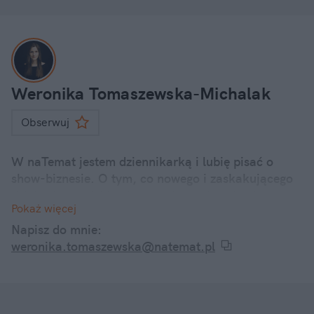
Weronika Tomaszewska-Michalak
Obserwuj
W naTemat jestem dziennikarką i lubię pisać o
show-biznesie. O tym, co nowego i zaskakującego
dzieje się u polskich i zagranicznych gwiazd.
Pokaż więcej
Internetowe dramy, kontrowersyjne wypowiedzi, a
także ciekawostki z życia codziennego znanych
Napisz do mnie:
twarzy – śledzę je wszystkie i informuję o nich w
weronika.tomaszewska@natemat.pl
swoich artykułach.