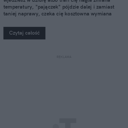
temperatury, "pajączek" pójdzie dalej i zamiast
taniej naprawy, czeka cię kosztowna wymiana
szyby. Wybrałem się do serwisu Autoglass®, żeby
na własne oczy zobaczyć, jak profesjonaliści radzą
Czytaj całość
sobie z takimi uszkodzeniami.
REKLAMA