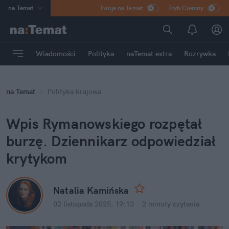
na
:
Temat
Twoje na:Temat
Tryb Ciemny
INN
:
Poland
ASZ
:
dziennik
Wiadomości
Polityka
naTemat extra
Rozrywka
mama
:
DU
dad
:
HERO
na
:
Temat
Polityka krajowa
Rozrywka
Wpis Rymanowskiego rozpętał 
burzę. Dziennikarz odpowiedział 
krytykom
Natalia Kamińska
02 listopada 2025, 19:13
·
2 minuty
 czytania