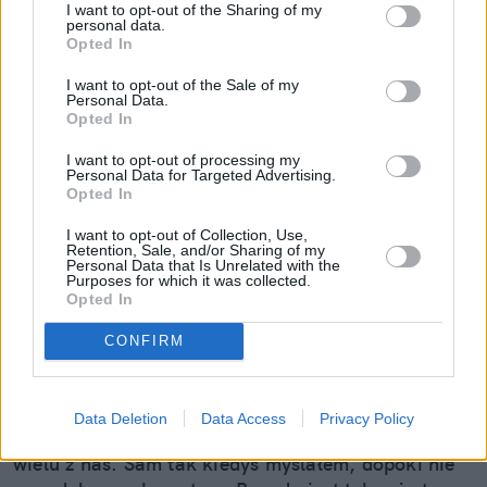
I want to opt-out of the Sharing of my
personal data.
Opted In
I want to opt-out of the Sale of my
Personal Data.
Opted In
I want to opt-out of processing my
Personal Data for Targeted Advertising.
Opted In
I want to opt-out of Collection, Use,
Retention, Sale, and/or Sharing of my
Personal Data that Is Unrelated with the
Purposes for which it was collected.
Mały odprysk to wielki problem.
Opted In
Pojechałem sprawdzić, jak w 30 minut
CONFIRM
uratować szybę (i portfel)
Wydaje ci się, że to tylko mała kropka na szkle? "E
Data Deletion
Data Access
Privacy Policy
tam, nie widać, pojeżdżę tak jeszcze sezon" – myśli
wielu z nas. Sam tak kiedyś myślałem, dopóki nie