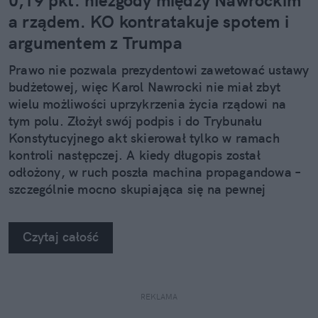
0,19 pkt. niezgody między Nawrockim
a rządem. KO kontratakuje spotem i
argumentem z Trumpa
Prawo nie pozwala prezydentowi zawetować ustawy
budżetowej, więc Karol Nawrocki nie miał zbyt
wielu możliwości uprzykrzenia życia rządowi na
tym polu. Złożył swój podpis i do Trybunału
Konstytucyjnego akt skierował tylko w ramach
kontroli następczej. A kiedy długopis został
odłożony, w ruch poszła machina propagandowa –
szczególnie mocno skupiająca się na pewnej
różnicy rzędu 0,19 p.p.
Czytaj całość
REKLAMA