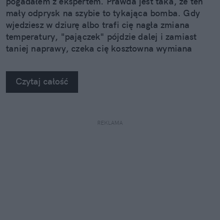
pogadałem z ekspertem. Prawda jest taka, że ten
mały odprysk na szybie to tykająca bomba. Gdy
wjedziesz w dziurę albo trafi cię nagła zmiana
temperatury, "pajączek" pójdzie dalej i zamiast
taniej naprawy, czeka cię kosztowna wymiana
szyby. Wybrałem się do serwisu Autoglass®, żeby
na własne oczy zobaczyć, jak profesjonaliści radzą
Czytaj całość
sobie z takimi uszkodzeniami.
REKLAMA