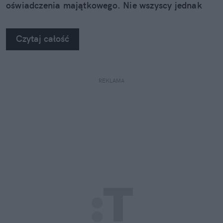
oświadczenia majątkowego. Nie wszyscy jednak
dają wiarę tym wyjaśnieniom – zwłaszcza że
wcześniej sam Szejna przyznał, że... nosi zegarek
Czytaj całość
marki Omega.
REKLAMA