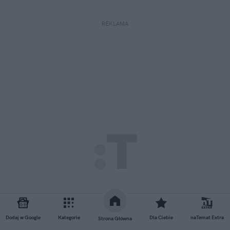
REKLAMA
Dodaj w Google
Kategorie
Dla Ciebie
naTemat Extra
Strona Główna