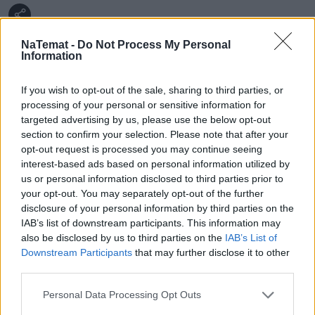
NaTemat -
Do Not Process My Personal
Information
Natalia Kamińska
If you wish to opt-out of the sale, sharing to third parties, or
processing of your personal or sensitive information for
Obserwuj
targeted advertising by us, please use the below opt-out
section to confirm your selection. Please note that after your
opt-out request is processed you may continue seeing
Absolwentka dziennikarstwa na UMCS i
interest-based ads based on personal information utilized by
Uniwersytecie Warszawskim. Przez kilka lat
us or personal information disclosed to third parties prior to
związana z Polską Agencją Prasową. Obecnie
your opt-out. You may separately opt-out of the further
Pokaż więcej
reporterka newsowa w naTemat.pl.
disclosure of your personal information by third parties on the
IAB’s list of downstream participants. This information may
also be disclosed by us to third parties on the
IAB’s List of
Downstream Participants
that may further disclose it to other
third parties.
Personal Data Processing Opt Outs
Czytaj więcej