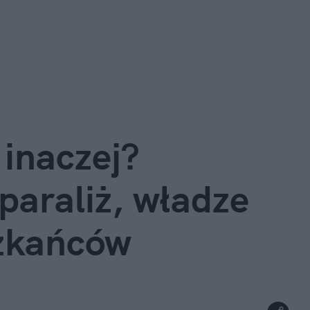
 inaczej? 
araliż, władze 
szkańców