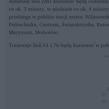
Autobusy linii ZM1 kursować będą codzienni
co ok. 3 minuty, w niedziele co ok. 4 minut
przebiega w pobliżu stacji metra: Wilanows
Politechnika, Centrum, Świętokrzyska, Ratus
Marymont, Słodowiec.
Tramwaje linii 61 i 76 będą kursować w pobl
RE