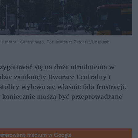
ie metra i Centralnego.
Fot. Mateusz Zatorski/Unsplash
zygotować się na duże utrudnienia w 
dzie zamknięty Dworzec Centralny i 
tolicy wylewa się właśnie fala frustracji. 
 koniecznie muszą być przeprowadzane 
referowane medium w Google