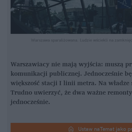
Warszawa sparaliżowana. Ludzie wściekli na zamknięc
Warszawiacy nie mają wyjścia: muszą pr
komunikacji publicznej. Jednocześnie bę
większość stacji I linii metra. Na władze s
Trudno uwierzyć, że dwa ważne remonty
jednocześnie.
Ustaw naTemat jako p