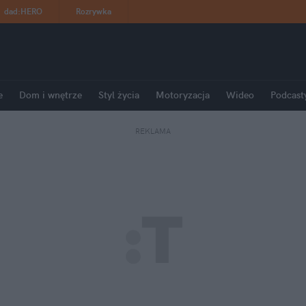
dad
:
HERO
Rozrywka
e
Dom i wnętrze
Styl życia
Motoryzacja
Wideo
Podcast
REKLAMA