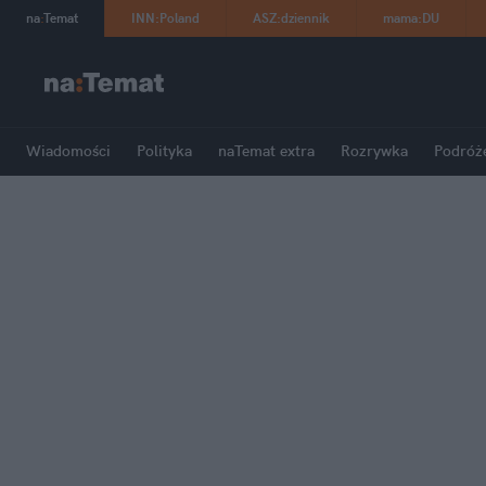
na
:
Temat
INN
:
Poland
ASZ
:
dziennik
mama
:
DU
Wiadomości
Polityka
naTemat extra
Rozrywka
Podróż