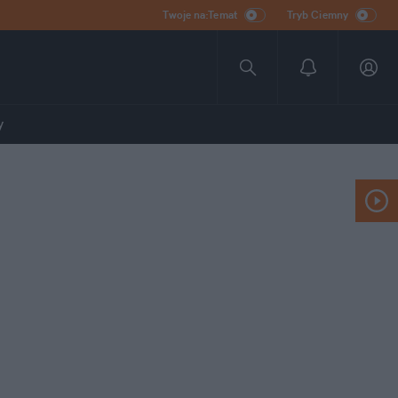
Twoje na:Temat
Tryb Ciemny
y