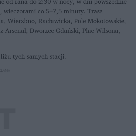
e od rana do 2:30 w nocy, w dni powszednie 
y, wieczorami co 5–7,5 minuty. Trasa 
ka, Wierzbno, Racławicka, Pole Mokotowskie, 
z Arsenał, Dworzec Gdański, Plac Wilsona, 
iżu tych samych stacji.
KLAMA 