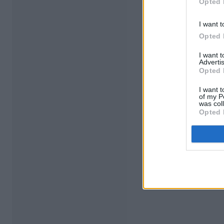
Opted 
I want t
Opted 
I want 
Advertis
Opted 
I want t
of my P
was col
Opted 