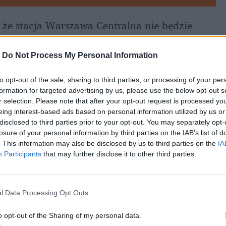
że stacja Warszawa Centralna nie będzie 
y 8 listopada od godz. 12:00 do niedzieli 
i temu władze miasta dodały, że od czwartku 
-
Do Not Process My Personal Information
a będzie nieczynna. To wywołało, zdaje się 
to opt-out of the sale, sharing to third parties, or processing of your per
formation for targeted advertising by us, please use the below opt-out s
r selection. Please note that after your opt-out request is processed y
eing interest-based ads based on personal information utilized by us or
disclosed to third parties prior to your opt-out. You may separately opt-
losure of your personal information by third parties on the IAB’s list of
. This information may also be disclosed by us to third parties on the
IA
Participants
that may further disclose it to other third parties.
l Data Processing Opt Outs
o opt-out of the Sharing of my personal data.