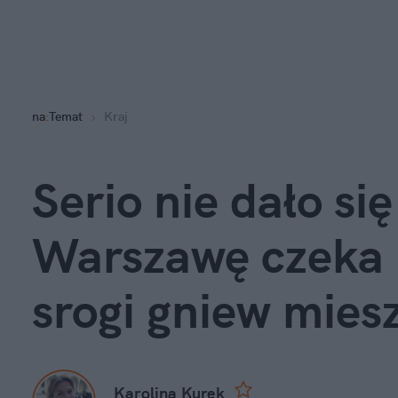
na
:
Temat
Kraj
Serio nie dało się
Warszawę czeka p
srogi gniew mie
Karolina Kurek