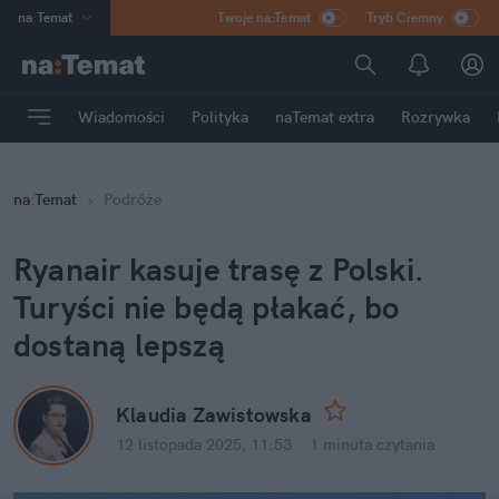
na
:
Temat
Twoje na:Temat
Tryb Ciemny
INN
:
Poland
ASZ
:
dziennik
Wiadomości
Polityka
naTemat extra
Rozrywka
mama
:
DU
dad
:
HERO
na
:
Temat
Podróże
Rozrywka
Ryanair kasuje trasę z Polski. 
Turyści nie będą płakać, bo 
dostaną lepszą
Klaudia Zawistowska
12 listopada 2025, 11:53
·
1 minuta
 czytania