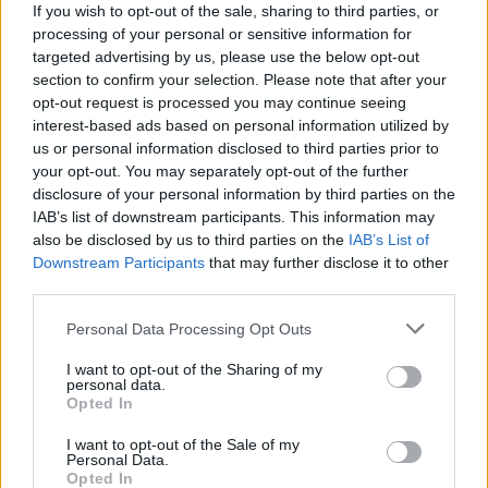
Turyści będą wściekli
If you wish to opt-out of the sale, sharing to third parties, or
processing of your personal or sensitive information for
targeted advertising by us, please use the below opt-out
section to confirm your selection. Please note that after your
Nowe zasady wjazdu do USA. Jeszcze 
opt-out request is processed you may continue seeing
więcej stresu od 26 grudnia
interest-based ads based on personal information utilized by
us or personal information disclosed to third parties prior to
your opt-out. You may separately opt-out of the further
Madera zmienia największą atrakcję. 
disclosure of your personal information by third parties on the
"Ograniczenia będą uwierać turystów"
IAB’s list of downstream participants. This information may
also be disclosed by us to third parties on the
IAB’s List of
Downstream Participants
that may further disclose it to other
third parties.
Personal Data Processing Opt Outs
Nie przegap żadnej ważnej wiadomości i
obserwuj nas w Google News!
I want to opt-out of the Sharing of my
personal data.
Opted In
Więcej:
Turystyka
Irlandia
Poznań
Lotnisko w Modlinie
I want to opt-out of the Sale of my
Personal Data.
Ryanair
Linie lotnicze
Opted In