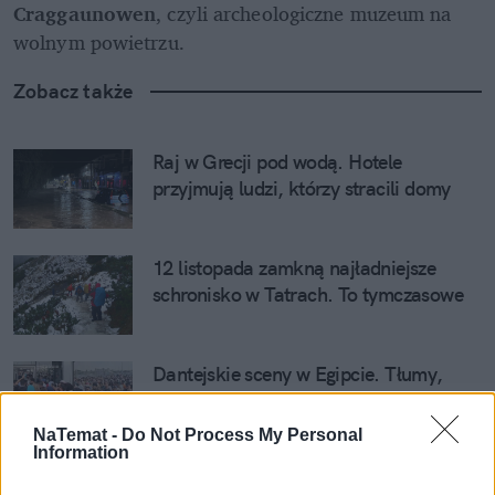
Craggaunowen
, czyli archeologiczne muzeum na 
wolnym powietrzu.
Zobacz także
Raj w Grecji pod wodą. Hotele 
przyjmują ludzi, którzy stracili domy
12 listopada zamkną najładniejsze 
schronisko w Tatrach. To tymczasowe
Dantejskie sceny w Egipcie. Tłumy, 
odwoływane wycieczki i niemoralny 
wybryk
NaTemat -
Do Not Process My Personal
Information
Tajlandia uderzyła w najczulszy punkt. 