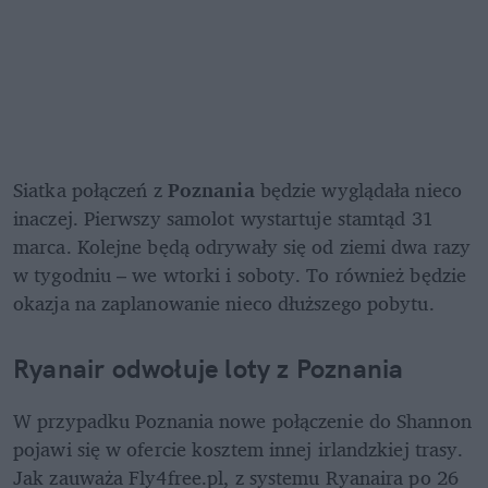
Siatka połączeń z 
Poznania
 będzie wyglądała nieco 
inaczej. Pierwszy samolot wystartuje stamtąd 31 
marca. Kolejne będą odrywały się od ziemi dwa razy 
w tygodniu – we wtorki i soboty. To również będzie 
okazja na zaplanowanie nieco dłuższego pobytu.
Ryanair odwołuje loty z Poznania
W przypadku Poznania nowe połączenie do Shannon 
pojawi się w ofercie kosztem innej irlandzkiej trasy. 
Jak zauważa Fly4free.pl, z systemu Ryanaira po 26 