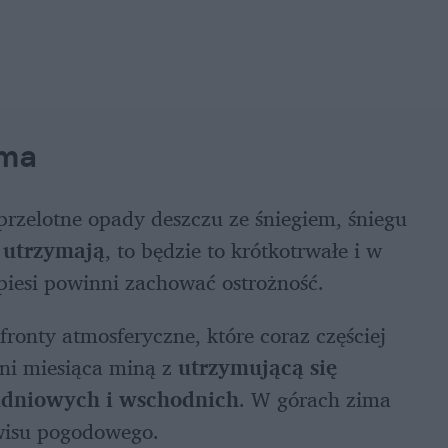
ima 
rzelotne opady deszczu ze śniegiem, śniegu 
ę utrzymają
, to będzie to krótkotrwałe i w 
 piesi powinni zachować ostrożność.
ronty atmosferyczne, które coraz częściej 
dni miesiąca miną z 
utrzymującą się 
dniowych i wschodnich
. W górach zima 
rwisu pogodowego. 