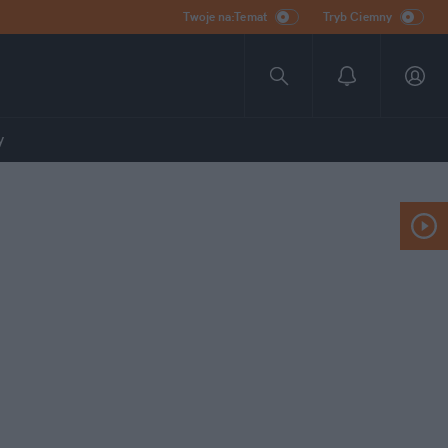
Twoje na:Temat
Tryb Ciemny
y