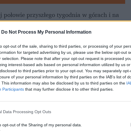
 połowie przyszłego tygodnia w górach i na 
ezonie intensywne opady śniegu
, które tym 
i południowej Polski. Warunki na drogach 
-
Do Not Process My Personal Information
to opt-out of the sale, sharing to third parties, or processing of your per
formation for targeted advertising by us, please use the below opt-out s
r selection. Please note that after your opt-out request is processed y
eing interest-based ads based on personal information utilized by us or
disclosed to third parties prior to your opt-out. You may separately opt-
losure of your personal information by third parties on the IAB’s list of
. This information may also be disclosed by us to third parties on the
IA
Participants
that may further disclose it to other third parties.
l Data Processing Opt Outs
o opt-out of the Sharing of my personal data.