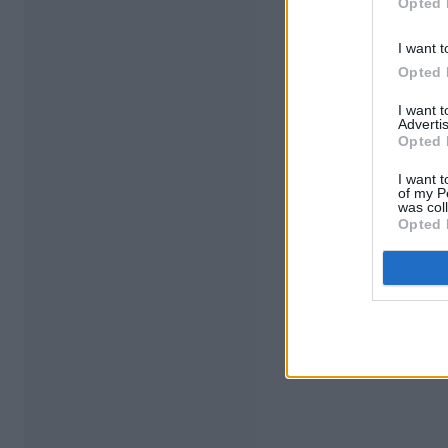
Opted 
I want t
Opted 
I want 
Advertis
Opted 
I want t
of my P
was col
Opted 