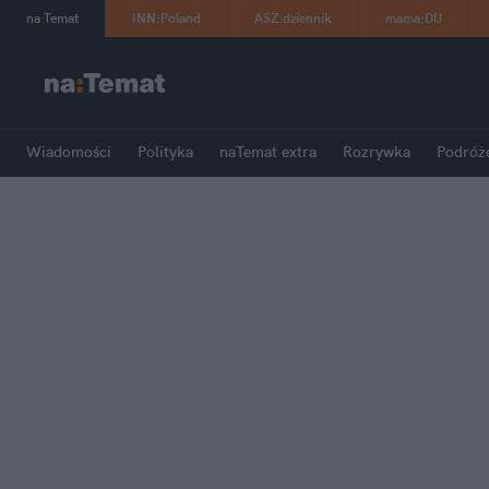
na
:
Temat
INN
:
Poland
ASZ
:
dziennik
mama
:
DU
Wiadomości
Polityka
naTemat extra
Rozrywka
Podróż