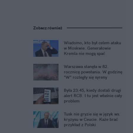
Zobacz również
Wiadomo, kto był celem ataku
w Moskwie. Generałowie
Kremla nie mogą spać
spokojnie
Warszawa stanęła w 82.
rocznicę powstania. W godzinę
"W" rozległy się syreny
Była 23:45, kiedy dostali drugi
alert RCB. I tu jest właśnie cały
problem
Tusk nie gryzie się w język ws.
kryzysu w Ceucie. Każe brać
przykład z Polski