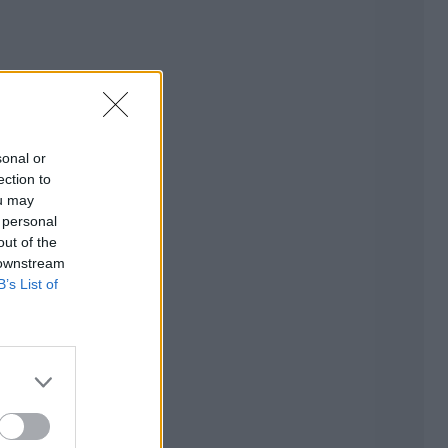
sonal or
ection to
ou may
 personal
out of the
 downstream
B’s List of