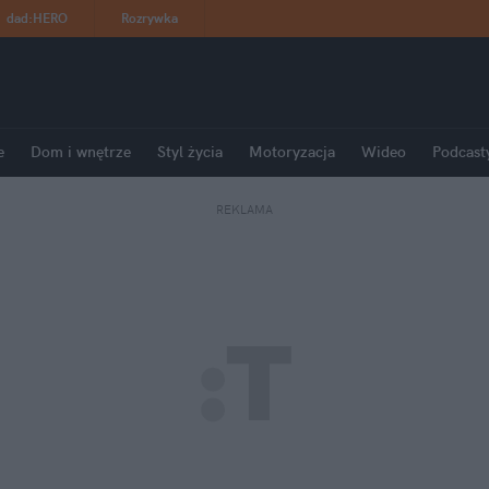
dad
:
HERO
Rozrywka
e
Dom i wnętrze
Styl życia
Motoryzacja
Wideo
Podcast
REKLAMA