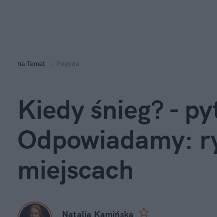
na
:
Temat
Pogoda
Kiedy śnieg? - pyt
Odpowiadamy: ryc
miejscach
Natalia Kamińska