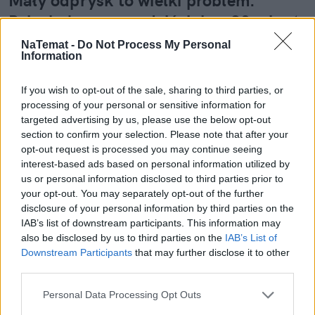
Mały odprysk to wielki problem.
Pojechałem sprawdzić, jak w 30 minut
uratować szybę (i portfel)
NaTemat -
Do Not Process My Personal
Information
Wydaje ci się, że to tylko mała kropka na szkle? "E
tam, nie widać, pojeżdżę tak jeszcze sezon" – myśli
If you wish to opt-out of the sale, sharing to third parties, or
wielu z nas. Sam tak kiedyś myślałem, dopóki nie
processing of your personal or sensitive information for
pogadałem z ekspertem. Prawda jest taka, że ten
targeted advertising by us, please use the below opt-out
section to confirm your selection. Please note that after your
mały odprysk na szybie to tykająca bomba. Gdy
opt-out request is processed you may continue seeing
wjedziesz w dziurę albo trafi cię nagła zmiana
interest-based ads based on personal information utilized by
temperatury, "pajączek" pójdzie dalej i zamiast
us or personal information disclosed to third parties prior to
taniej naprawy, czeka cię kosztowna wymiana
your opt-out. You may separately opt-out of the further
szyby. Wybrałem się do serwisu Autoglass®, żeby
disclosure of your personal information by third parties on the
na własne oczy zobaczyć, jak profesjonaliści radzą
IAB’s list of downstream participants. This information may
Czytaj całość
sobie z takimi uszkodzeniami.
also be disclosed by us to third parties on the
IAB’s List of
Downstream Participants
that may further disclose it to other
third parties.
Personal Data Processing Opt Outs