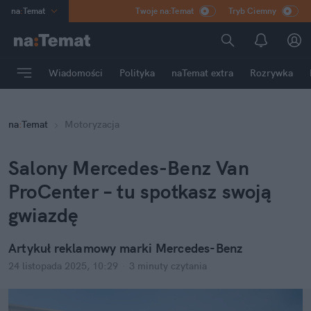
na
:
Temat
Twoje na:Temat
Tryb Ciemny
INN
:
Poland
ASZ
:
dziennik
Wiadomości
Polityka
naTemat extra
Rozrywka
mama
:
DU
dad
:
HERO
na
:
Temat
Motoryzacja
Rozrywka
Salony Mercedes-Benz Van 
ProCenter – tu spotkasz swoją 
gwiazdę
Artykuł reklamowy marki Mercedes-Benz
24 listopada 2025, 10:29
·
3 minuty
 czytania