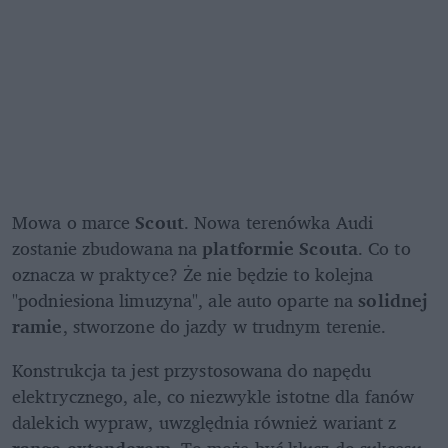
Mowa o marce 
Scout
. Nowa terenówka Audi 
zostanie zbudowana na 
platformie Scouta
. Co to 
oznacza w praktyce? Że nie będzie to kolejna 
"podniesiona limuzyna", ale auto oparte na 
solidnej 
ramie
, stworzone do jazdy w trudnym terenie.
Konstrukcja ta jest przystosowana do napędu 
elektrycznego, ale, co niezwykle istotne dla fanów 
dalekich wypraw, uwzględnia również wariant z 
range extenderem
. To może być klucz do sukcesu, 