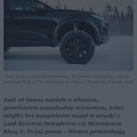
Audi zrobi prawdziwą terenówkę. Nie będzie konceptów, jak ten, 
terenowy SQ6 e-Tron widoczny na zdjęciu.
Materiały prasowe Audi
Audi od dawna marzyło o własnym, 
prawdziwym samochodzie terenowym, który 
mógłby bez kompleksów stanąć w szranki z 
Land Roverem Defenderem czy Mercedesem 
Klasą G. To już pewne – Niemcy potwierdzają 