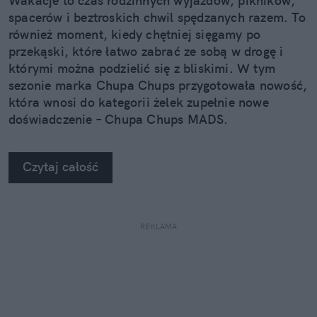
Wakacje to czas rodzinnych wyjazdów, pikników,
spacerów i beztroskich chwil spędzanych razem. To
również moment, kiedy chętniej sięgamy po
przekąski, które łatwo zabrać ze sobą w drogę i
którymi można podzielić się z bliskimi. W tym
sezonie marka Chupa Chups przygotowała nowość,
która wnosi do kategorii żelek zupełnie nowe
doświadczenie – Chupa Chups MADS.
Czytaj całość
REKLAMA