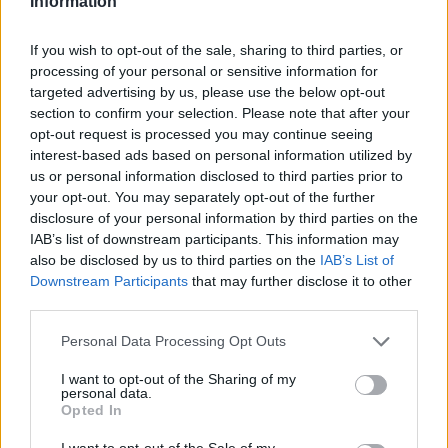
Information
Czy "amerykańskie" Audi zdoła przekonać do siebie 
If you wish to opt-out of the sale, sharing to third parties, or
europejskich klientów, w tym Polaków? 
Premium 
processing of your personal or sensitive information for
terenówki
 sprzedają się u nas całkiem dobrze, więc 
targeted advertising by us, please use the below opt-out
nowy model może okazać się hitem. Na efekt 
section to confirm your selection. Please note that after your
końcowy musimy jednak poczekać do 2027 roku.
opt-out request is processed you may continue seeing
interest-based ads based on personal information utilized by
us or personal information disclosed to third parties prior to
your opt-out. You may separately opt-out of the further
disclosure of your personal information by third parties on the
IAB’s list of downstream participants. This information may
also be disclosed by us to third parties on the
IAB’s List of
Downstream Participants
that may further disclose it to other
third parties.
Personal Data Processing Opt Outs
I want to opt-out of the Sharing of my
personal data.
Opted In
I want to opt-out of the Sale of my