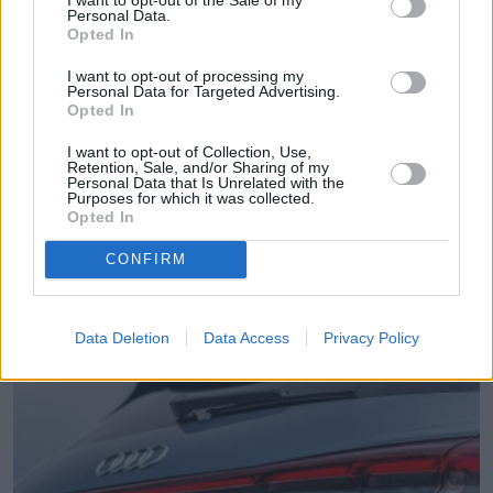
Personal Data.
Opted In
I want to opt-out of processing my
Personal Data for Targeted Advertising.
Opted In
I want to opt-out of Collection, Use,
Retention, Sale, and/or Sharing of my
Personal Data that Is Unrelated with the
Purposes for which it was collected.
Opted In
Łupiemy carski beton!  Drytooling 
CONFIRM
pod Warszawą (Janówek Pierwszy) | 
kierunek:GÓRY #4
Data Deletion
Data Access
Privacy Policy
Czytaj także
: