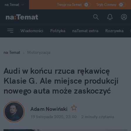
na
:
Temat
Twoje na:Temat
Tryb Ciemny
INN
:
Poland
ASZ
:
dziennik
Wiadomości
Polityka
naTemat extra
Rozrywka
mama
:
DU
dad
:
HERO
na
:
Temat
Motoryzacja
Rozrywka
Audi w końcu rzuca rękawicę 
Klasie G. Ale miejsce produkcji 
nowego auta może zaskoczyć
Adam Nowiński
19 listopada 2025, 23:00
·
2 minuty
 czytania