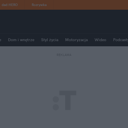
dad
:
HERO
Rozrywka
e
Dom i wnętrze
Styl życia
Motoryzacja
Wideo
Podcast
REKLAMA