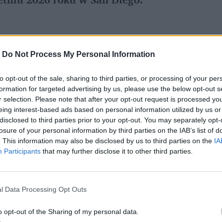
referowane medium w Google
-
Do Not Process My Personal Information
olsce niemal 26-procentowy wzrost 
to opt-out of the sale, sharing to third parties, or processing of your per
 globalny, 49-procentowy wzrost EBITDA, 
formation for targeted advertising by us, please use the below opt-out s
r selection. Please note that after your opt-out request is processed y
yniki finansowe potwierdzają skalowalność 
eing interest-based ads based on personal information utilized by us or
 kompetencji nauczycieli z technologicznymi 
disclosed to third parties prior to your opt-out. You may separately opt-
losure of your personal information by third parties on the IAB’s list of
. This information may also be disclosed by us to third parties on the
IA
Participants
that may further disclose it to other third parties.
l Data Processing Opt Outs
o opt-out of the Sharing of my personal data.