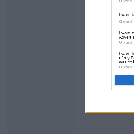
Opted 
I want t
Opted 
I want 
Advertis
Opted 
I want t
of my P
was col
Opted 