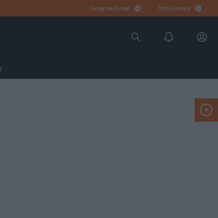
Twoje na:Temat
Tryb Ciemny
y