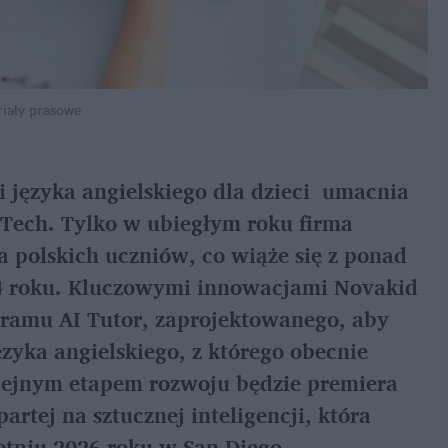
riały prasowe
języka angielskiego dla dzieci  umacnia 
Tech. Tylko w ubiegłym roku firma 
a polskich uczniów, co wiąże się z ponad 
4 roku. Kluczowymi innowacjami Novakid 
ramu AI Tutor, zaprojektowanego, aby 
yka angielskiego, z którego obecnie 
lejnym etapem rozwoju będzie premiera 
rtej na sztucznej inteligencji, która 
tniu 2026 roku w San Diego.