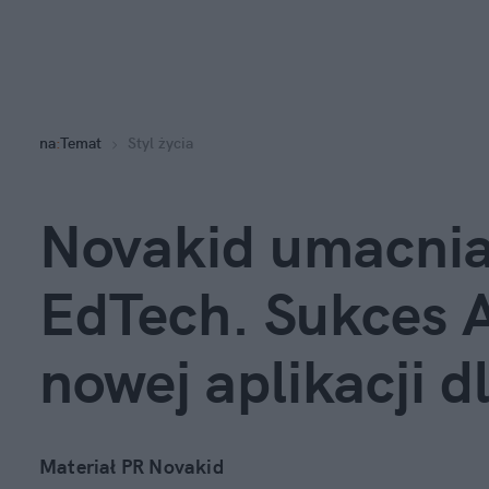
na
:
Temat
Styl życia
Novakid umacnia 
EdTech. Sukces AI
nowej aplikacji d
Materiał PR Novakid