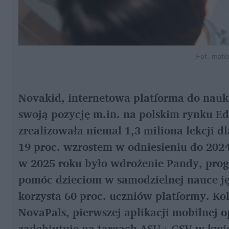
Fot. mate
Novakid, internetowa platforma do nauki 
swoją pozycję m.in. na polskim rynku Ed
zrealizowała niemal 1,3 miliona lekcji dl
19 proc. wzrostem w odniesieniu do 202
w 2025 roku było wdrożenie Pandy, prog
pomóc dzieciom w samodzielnej nauce jęz
korzysta 60 proc. uczniów platformy. Ko
NovaPals, pierwszej aplikacji mobilnej opa
zadebiutuje na targach ASU+GSV w kwie