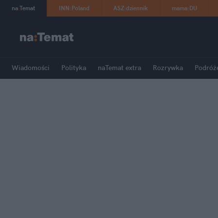
na
:
Temat
INN
:
Poland
ASZ
:
dziennik
mama
:
DU
Wiadomości
Polityka
naTemat extra
Rozrywka
Podróż