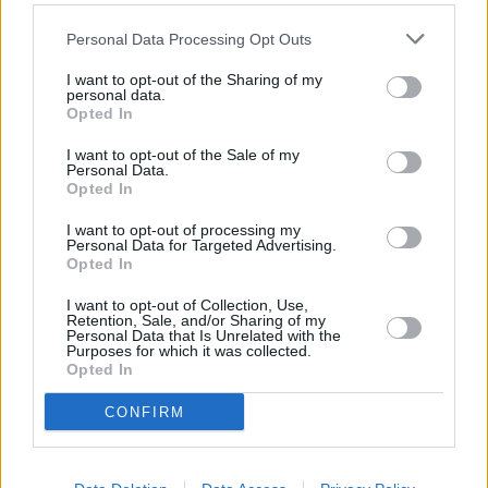
Personal Data Processing Opt Outs
Nie wiadomo na razie, jak długo potrwają 
utrudnienia. Firma czeka na zezwolenie na 
I want to opt-out of the Sharing of my
personal data.
odholowanie Stena Spirit i odblokowanie miejsca 
Opted In
przy nabrzeżu. Dopiero wtedy będzie możliwe 
I want to opt-out of the Sale of my
zacumowanie tam kolejnych jednostek i wznowienie 
Personal Data.
ruchu pasażerskiego.
Opted In
I want to opt-out of processing my
Personal Data for Targeted Advertising.
Opted In
Nie przegap żadnej ważnej wiadomości i
obserwuj nas w Google News!
I want to opt-out of Collection, Use,
Retention, Sale, and/or Sharing of my
Personal Data that Is Unrelated with the
Purposes for which it was collected.
Więcej:
Opted In
Turystyka
Polska
Szwecja
CONFIRM