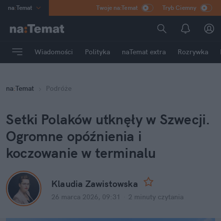
na
:
Temat
Twoje na:Temat
Tryb Ciemny
INN
:
Poland
ASZ
:
dziennik
Wiadomości
Polityka
naTemat extra
Rozrywka
mama
:
DU
dad
:
HERO
na
:
Temat
Podróże
Rozrywka
Setki Polaków utknęły w Szwecji. 
Ogromne opóźnienia i 
koczowanie w terminalu
Klaudia Zawistowska
26 marca 2026, 09:31
·
2 minuty
 czytania