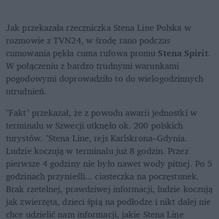
Jak przekazała rzeczniczka Stena Line Polska w 
rozmowie z TVN24, w środę rano podczas 
cumowania pękła cuma rufowa promu 
Stena Spirit
. 
W połączeniu z bardzo trudnymi warunkami 
pogodowymi doprowadziło to do wielogodzinnych 
utrudnień.
"Fakt" przekazał, że z powodu awarii jednostki w 
terminalu w Szwecji utknęło ok. 200 polskich 
turystów. "Stena Line, rejs Karlskrona–Gdynia. 
Ludzie koczują w terminalu już 8 godzin. Przez 
pierwsze 4 godziny nie było nawet wody pitnej. Po 5 
godzinach przynieśli... ciasteczka na poczęstunek. 
Brak rzetelnej, prawdziwej informacji, ludzie koczują 
jak zwierzęta, dzieci śpią na podłodze i nikt dalej nie 
chce udzielić nam informacji, jakie Stena Line 