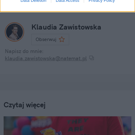
Data Deletion
Data Access
Privacy Policy
Klaudia Zawistowska
Obserwuj
Napisz do mnie:
klaudia.zawistowska@natemat.pl
Czytaj więcej