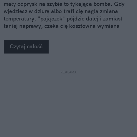
mały odprysk na szybie to tykająca bomba. Gdy
wjedziesz w dziurę albo trafi cię nagła zmiana
temperatury, "pajączek" pójdzie dalej i zamiast
taniej naprawy, czeka cię kosztowna wymiana
szyby. Wybrałem się do serwisu Autoglass®, żeby
na własne oczy zobaczyć, jak profesjonaliści radzą
Czytaj całość
sobie z takimi uszkodzeniami.
REKLAMA