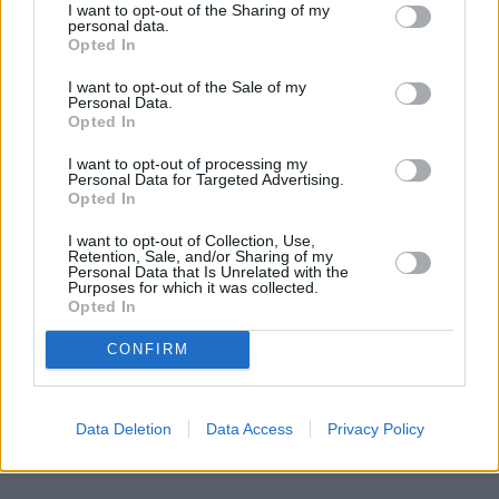
I want to opt-out of the Sharing of my
numery
personal data.
Opted In
Ponad 360 000 numerów przeniesiono w II kwartale
2026 roku w sieciach mobilnych. Jak podaje UKE,
I want to opt-out of the Sale of my
Personal Data.
najwięcej użytkowników w ramach tej operacji
Opted In
zyskał Orange. Pomarańczowy operator po raz
I want to opt-out of processing my
kolejny znalazł się na pierwszym miejscu
Personal Data for Targeted Advertising.
zestawienia. Co sprawia, że staje się on pierwszym
Opted In
wyborem?
I want to opt-out of Collection, Use,
Retention, Sale, and/or Sharing of my
Personal Data that Is Unrelated with the
Purposes for which it was collected.
Czytaj całość
Opted In
CONFIRM
REKLAMA
Data Deletion
Data Access
Privacy Policy