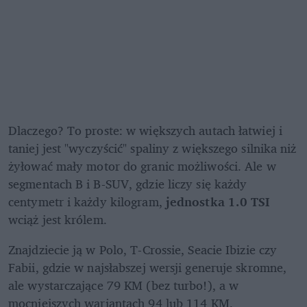
Dlaczego? To proste: w większych autach łatwiej i 
taniej jest "wyczyścić" spaliny z większego silnika niż 
żyłować mały motor do granic możliwości. Ale w 
segmentach B i B-SUV, gdzie liczy się każdy 
centymetr i każdy kilogram, 
jednostka 1.0 TSI
wciąż jest królem. 
Znajdziecie ją w Polo, T-Crossie, Seacie Ibizie czy 
Fabii, gdzie w najsłabszej wersji generuje skromne, 
ale wystarczające 79 KM (bez turbo!), a w 
mocniejszych wariantach 94 lub 114 KM.