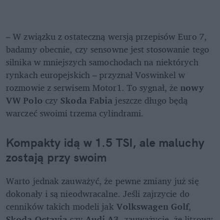
– W związku z ostateczną wersją przepisów Euro 7, 
badamy obecnie, czy sensowne jest stosowanie tego 
silnika w mniejszych samochodach na niektórych 
rynkach europejskich – przyznał Voswinkel w 
rozmowie z serwisem Motor1. To sygnał, że 
nowy 
VW Polo
 czy 
Skoda Fabia
 jeszcze długo będą 
warczeć swoimi trzema cylindrami.
Kompakty idą w 1.5 TSI, ale maluchy 
zostają przy swoim
Warto jednak zauważyć, że pewne zmiany już się 
dokonały i są nieodwracalne. Jeśli zajrzycie do 
cenników takich modeli jak 
Volkswagen Golf
, 
Skoda Octavia
 czy 
Audi A3
, zauważycie, że litrowy 