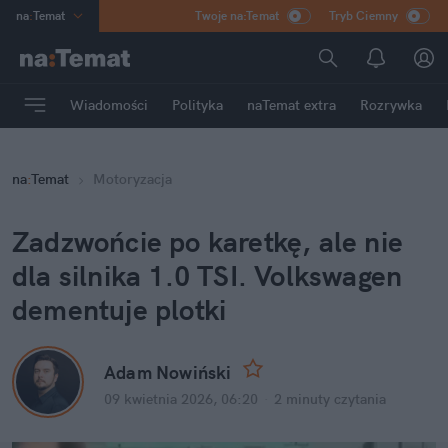
na
:
Temat
Twoje na:Temat
Tryb Ciemny
INN
:
Poland
ASZ
:
dziennik
Wiadomości
Polityka
naTemat extra
Rozrywka
mama
:
DU
dad
:
HERO
na
:
Temat
Motoryzacja
Rozrywka
Zadzwońcie po karetkę, ale nie 
dla silnika 1.0 TSI. Volkswagen 
dementuje plotki
Adam Nowiński
09 kwietnia 2026, 06:20
·
2 minuty
 czytania