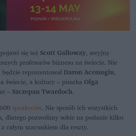
ojawi się też 
Scott Galloway
, seryjny 
szych profesorów biznesu na świecie. Nie 
 będzie reprezentował 
Daron Acemoglu
, 
 świecie, a kultury – pisarka 
Olga 
at – 
Szczepan Twardoch
. 
600 
speakerów
. Nie sposób ich wszystkich 
u, dlatego pozwolimy sobie na podanie kilku 
z całym szacunkiem dla reszty.