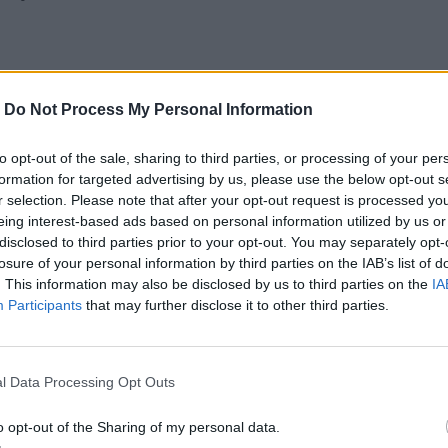
-
Do Not Process My Personal Information
tań brzmi: kto tym razem z osób światowej 
to opt-out of the sale, sharing to third parties, or processing of your per
 wystąpi w Poznań Congress Center jako top 
formation for targeted advertising by us, please use the below opt-out s
. Jednym z gości specjalnych będzie 
Justin 
r selection. Please note that after your opt-out request is processed y
eing interest-based ads based on personal information utilized by us or
Liberalnej Partii Kanady, którego można 
disclosed to third parties prior to your opt-out. You may separately opt-
wiatowej polityce.
losure of your personal information by third parties on the IAB’s list of
. This information may also be disclosed by us to third parties on the
IA
Participants
that may further disclose it to other third parties.
tąpienie 
Amal Clooney
, adwokatki biorącej 
szenko czy Juliana Assange, prywatnie żony 
 również 
Jessie Inchauspé
, naukowczyni i 
l Data Processing Opt Outs
wotnych, nazywana "Glukozową Boginią" z 
o opt-out of the Sharing of my personal data.