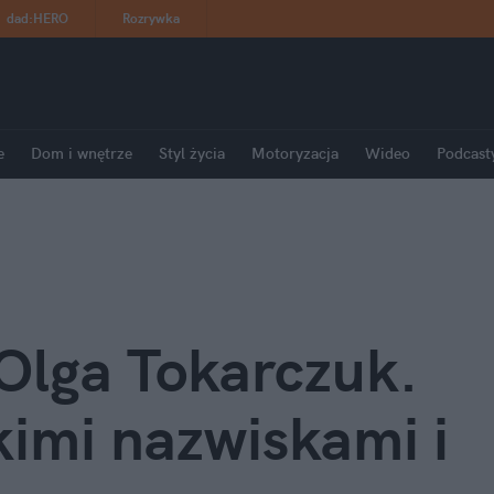
dad
:
HERO
Rozrywka
e
Dom i wnętrze
Styl życia
Motoryzacja
Wideo
Podcast
Olga Tokarczuk. 
imi nazwiskami i 