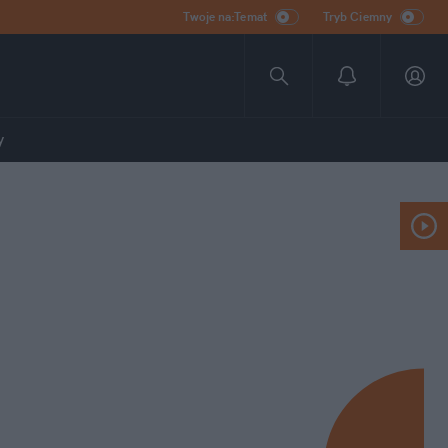
Twoje na:Temat
Tryb Ciemny
y