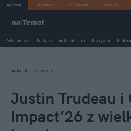
na
:
Temat
INN
:
Poland
ASZ
:
dziennik
mama
:
DU
Wiadomości
Polityka
naTemat extra
Rozrywka
Podróż
na
:
Temat
Archiwum
Justin Trudeau i 
Impact’26 z wielk