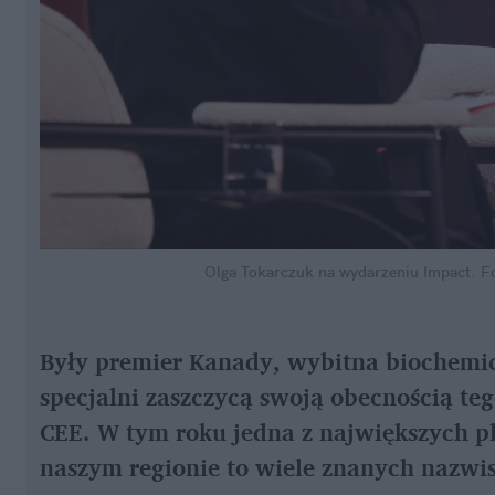
Olga Tokarczuk na wydarzeniu Impact.
F
Były premier Kanady, wybitna biochemicz
specjalni zaszczycą swoją obecnością te
CEE. W tym roku jedna z największych p
naszym regionie to wiele znanych nazwisk 