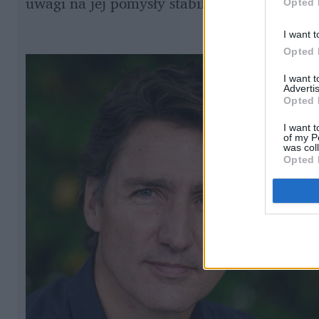
uwagi na jej pomysły stabilizacji poziomu c
Opted 
I want t
Opted 
I want 
Advertis
Opted 
I want t
of my P
was col
Opted 