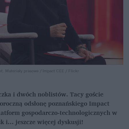
ot. Materiały prasowe / Impact CEE / Flickr
ka i dwóch noblistów. Tacy goście 
goroczną odsłonę poznańskiego Impact 
latform gospodarczo-technologicznych w 
i... jeszcze więcej dyskusji!