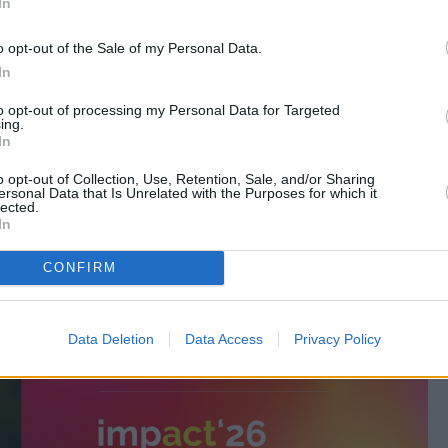
ukru we krwi.
In
o opt-out of the Sale of my Personal Data.
In
to opt-out of processing my Personal Data for Targeted
ing.
In
o opt-out of Collection, Use, Retention, Sale, and/or Sharing
ersonal Data that Is Unrelated with the Purposes for which it
lected.
In
CONFIRM
Data Deletion
Data Access
Privacy Policy