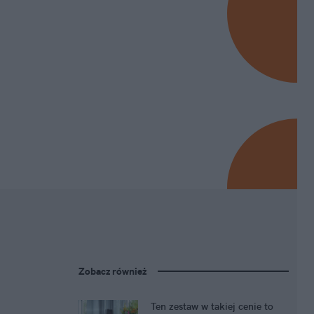
Zobacz również
Ten zestaw w takiej cenie to