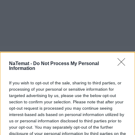
NaTemat -
Do Not Process My Personal
Information
If you wish to opt-out of the sale, sharing to third parties, or
processing of your personal or sensitive information for
Ekran i obudowa smartfona
targeted advertising by us, please use the below opt-out
section to confirm your selection. Please note that after your
Smartfon dysponuje ekranem 
FHD+ Super 
opt-out request is processed you may continue seeing
AMOLED Plus
 o przekątnej 6,7 cali i rozdzielczości 
interest-based ads based on personal information utilized by
2340 x 1080px, częstotliwości odświeżania 120 Hz i 
us or personal information disclosed to third parties prior to
your opt-out. You may separately opt-out of the further
jasności dochodzącej do 1900 nitów. Może liczyć na 
disclosure of your personal information by third parties on the