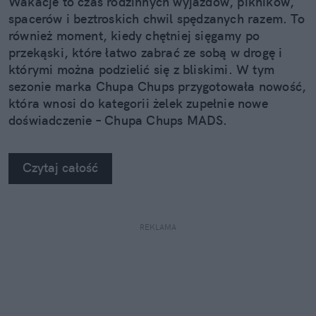
Wakacje to czas rodzinnych wyjazdów, pikników,
spacerów i beztroskich chwil spędzanych razem. To
również moment, kiedy chętniej sięgamy po
przekąski, które łatwo zabrać ze sobą w drogę i
którymi można podzielić się z bliskimi. W tym
sezonie marka Chupa Chups przygotowała nowość,
która wnosi do kategorii żelek zupełnie nowe
doświadczenie – Chupa Chups MADS.
Czytaj całość
REKLAMA