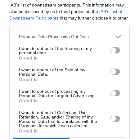
wsparcie technologii 
Vision Booster
, która ma 
IAB’s list of downstream participants. This information may
utrzymywać jasność i wyrazistość obrazu w każdych 
also be disclosed by us to third parties on the
IAB’s List of
warunkach. Ochronę wyświetlacza powierzono szkłu 
Downstream Participants
that may further disclose it to other
third parties.
w wydaniu 
Corning Gorilla Glass Victus+
.
Personal Data Processing Opt Outs
SAMSUNG Galaxy A57 5G
 mieści się w smukłej 
obudowie o grubości
 6,9 mm
 z ramkami wokół 
I want to opt-out of the Sharing of my
personal data.
wyświetlacza węższymi w porównaniu z 
Opted In
poprzednikiem. Błyszczące wykończenie jest 
I want to opt-out of the Sale of my
dostępne w 
czterech kolorach
: fioletowym, 
Personal Data.
granatowym, niebieskim i szarym. Telefon waży 
179 
Opted In
g
. Ma certyfikat 
IP68
 oznaczający odporność na 
I want to opt-out of processing my
wodę i kurz.
Personal Data for Targeted Advertising.
Opted In
I want to opt-out of Collection, Use,
Retention, Sale, and/or Sharing of my
Nie przegap żadnej ważnej wiadomości i
Personal Data that Is Unrelated with the
Purposes for which it was collected.
obserwuj nas w Google News!
Opted In