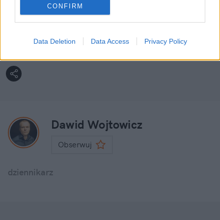
Więcej:
CONFIRM
Design
Fotografia
Technologia
Smartfony
Sztuczna inteligencja
Promocje
Data Deletion
Data Access
Privacy Policy
Dawid Wojtowicz
Obserwuj
dziennikarz