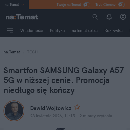
na
:
Temat
Twoje na:Temat
Tryb Ciemny
INN
:
Poland
ASZ
:
dziennik
Wiadomości
Polityka
naTemat extra
Rozrywka
mama
:
DU
dad
:
HERO
na
:
Temat
TECH
Rozrywka
Smartfon SAMSUNG Galaxy A57 
5G w niższej cenie. Promocja 
niedługo się kończy
Dawid Wojtowicz
23 kwietnia 2026, 11:15
·
2 minuty
 czytania