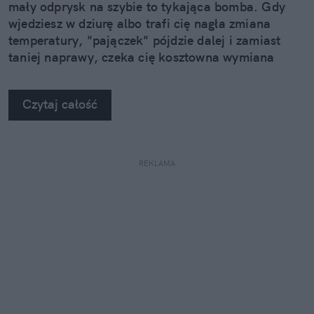
mały odprysk na szybie to tykająca bomba. Gdy
wjedziesz w dziurę albo trafi cię nagła zmiana
temperatury, "pajączek" pójdzie dalej i zamiast
taniej naprawy, czeka cię kosztowna wymiana
szyby. Wybrałem się do serwisu Autoglass®, żeby
na własne oczy zobaczyć, jak profesjonaliści radzą
Czytaj całość
sobie z takimi uszkodzeniami.
REKLAMA