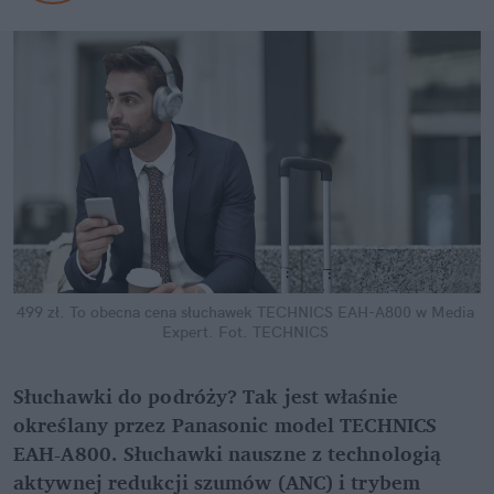
499 zł. To obecna cena słuchawek TECHNICS EAH-A800 w Media 
Expert.
Fot. TECHNICS
Słuchawki do podróży? Tak jest właśnie 
określany przez Panasonic model TECHNICS 
EAH-A800. Słuchawki nauszne z technologią 
aktywnej redukcji szumów (ANC) i trybem 