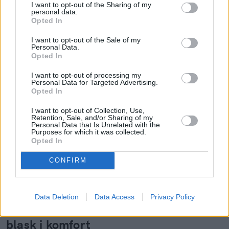
I want to opt-out of the Sharing of my
personal data.
Opted In
I want to opt-out of the Sale of my
Czytaj więcej
Personal Data.
Opted In
I want to opt-out of processing my
Personal Data for Targeted Advertising.
Opted In
I want to opt-out of Collection, Use,
Retention, Sale, and/or Sharing of my
Personal Data that Is Unrelated with the
Purposes for which it was collected.
Opted In
CONFIRM
Skóra po wakacjach woła o
Data Deletion
Data Access
Privacy Policy
regenerację. 5 kroków, które zwrócą jej
blask i komfort