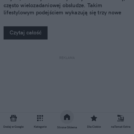
często wielozadaniowej obsłudze. Takim
lifestylowym podejściem wykazują się trzy nowe
urządzenia z rodziny Samsung Galaxy Z.
Czytaj całość
REKLAMA
Dodaj w Google
Kategorie
Dla Ciebie
naTemat Extra
Strona Główna