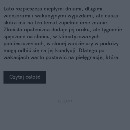
Lato rozpieszcza ciepłymi dniami, długimi
wieczorami i wakacyjnymi wyjazdami, ale nasza
skóra ma na ten temat zupełnie inne zdanie.
Złocista opalenizna dodaje jej uroku, ale tygodnie
spędzone na słońcu, w klimatyzowanych
pomieszczeniach, w słonej wodzie czy w podróży
mogą odbić się na jej kondycji. Dlatego po
wakacjach warto postawić na pielęgnację, która
nie kończy się na samym nawilżeniu. Sprawdzamy,
jak pięć kosmetyków z linii Neuro Adapt marki
Czytaj całość
Clochee może pomóc skórze odzyskać równowagę.
REKLAMA