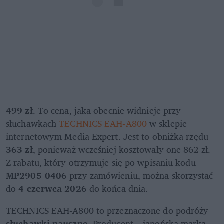
499 zł
. To cena, jaka obecnie widnieje przy 
słuchawkach 
TECHNICS EAH-A800
 w sklepie 
internetowym Media Expert. Jest to obniżka rzędu 
363 zł
, ponieważ wcześniej kosztowały one 862 zł. 
Z rabatu, który otrzymuje się po wpisaniu kodu 
MP2905-0406
 przy zamówieniu, można skorzystać 
do 
4 czerwca 2026
 do końca dnia.
TECHNICS EAH-A800 to przeznaczone do podróży 
słuchawki nauszne
. Producent – japońska marka, 