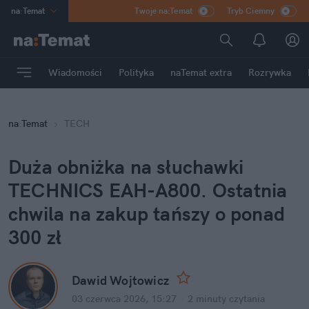
na
:
Temat
Twoje na:Temat
Tryb Ciemny
INN
:
Poland
ASZ
:
dziennik
Wiadomości
Polityka
naTemat extra
Rozrywka
mama
:
DU
dad
:
HERO
na
:
Temat
TECH
Rozrywka
Duża obniżka na słuchawki 
TECHNICS EAH-A800. Ostatnia 
chwila na zakup tańszy o ponad 
300 zł
Dawid Wojtowicz
03 czerwca 2026, 15:27
·
2 minuty
 czytania