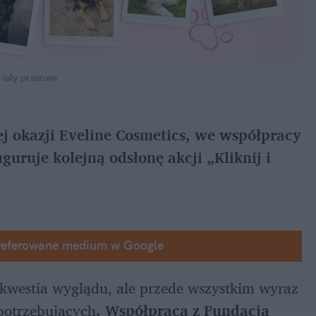
riały prasowe
tej okazji Eveline Cosmetics, we współpracy 
uruje kolejną odsłonę akcji „Kliknij i 
referowane medium w Google
 kwestia wyglądu, ale przede wszystkim wyraz 
 potrzebujących
. Współpraca z Fundacją 