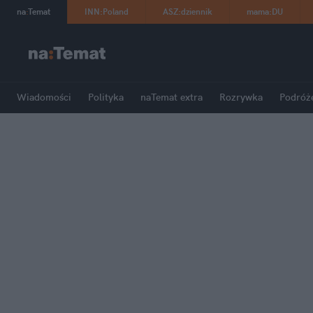
na
:
Temat
INN
:
Poland
ASZ
:
dziennik
mama
:
DU
Wiadomości
Polityka
naTemat extra
Rozrywka
Podróż