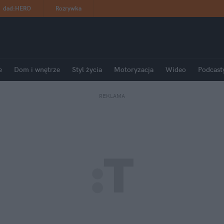
dad
:
HERO
Rozrywka
e
Dom i wnętrze
Styl życia
Motoryzacja
Wideo
Podcast
REKLAMA