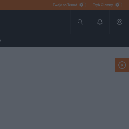
Twoje na:Temat
Tryb Ciemny
y