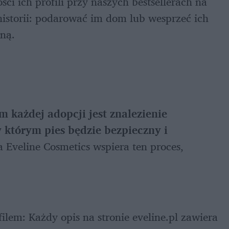
ci ich profili przy naszych bestsellerach na 
 historii: podarować im dom lub wesprzeć ich 
lną.
każdej adopcji jest znalezienie 
którym pies będzie bezpieczny i 
 Eveline Cosmetics wspiera ten proces, 
ilem: Każdy opis na stronie eveline.pl zawiera 