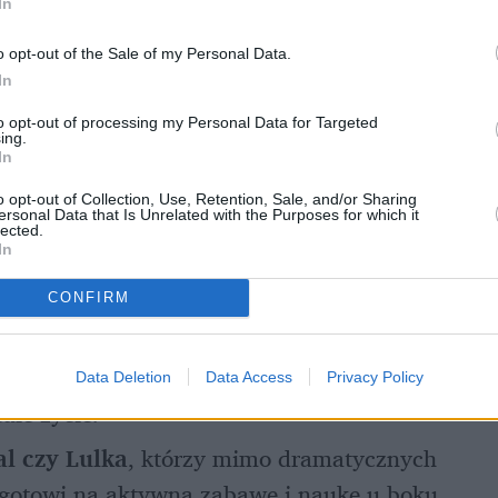
tuszów do rzęs czy kremów, pojawiły się 
In
dowadniają, że każda przeszłość, nawet ta 
o opt-out of the Sale of my Personal Data.
wego zakończenia. 
In
to opt-out of processing my Personal Data for Targeted
rotnej utraty domu, wciąż z pasją buduje więzi 
ing.
In
o opt-out of Collection, Use, Retention, Sale, and/or Sharing
padku porusza się na wózku, ale swoją 
ersonal Data that Is Unrelated with the Purposes for which it
lected.
by niejednego sprawnego psa.
In
 które po latach cierpienia szukają już tylko 
CONFIRM
jsca na jesień życia.
ują czasu na zaufanie, ale gdy raz pokochają, 
Data Deletion
Data Access
Privacy Policy
ałe życie.
l czy Lulka
, którzy mimo dramatycznych 
 gotowi na aktywną zabawę i naukę u boku 