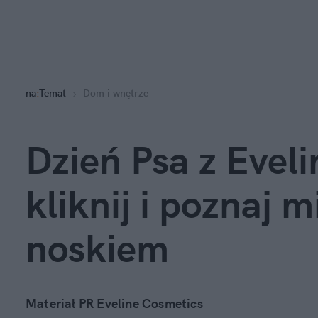
na
:
Temat
Dom i wnętrze
Dzień Psa z Eveli
kliknij i poznaj 
noskiem
Materiał PR Eveline Cosmetics