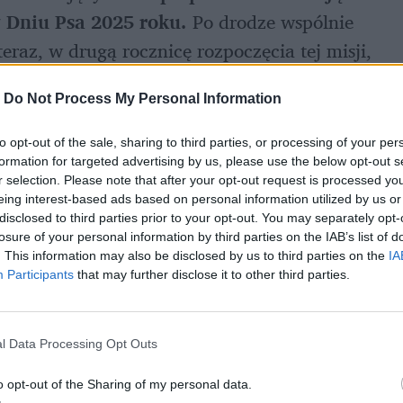
 Dniu Psa 2025 roku. 
Po drodze wspólnie 
raz, w drugą rocznicę rozpoczęcia tej misji, 
-
Do Not Process My Personal Information
eglądając swoje ulubione kosmetyki, 
to opt-out of the sale, sharing to third parties, or processing of your per
ch Fundacji, którzy szukają kogoś na całe 
formation for targeted advertising by us, please use the below opt-out s
ą bezpośrednio do szerokiego grona odbiorców, 
r selection. Please note that after your opt-out request is processed y
eing interest-based ads based on personal information utilized by us or
ie nowej rodziny. Dodatkowo, w tym roku, 
disclosed to third parties prior to your opt-out. You may separately opt-
 niezbędnej karmy, suplementów, smaczków 
losure of your personal information by third parties on the IAB’s list of
. This information may also be disclosed by us to third parties on the
IA
do podopiecznych Fundacji.
Participants
that may further disclose it to other third parties.
.pl
l Data Processing Opt Outs
o opt-out of the Sharing of my personal data.