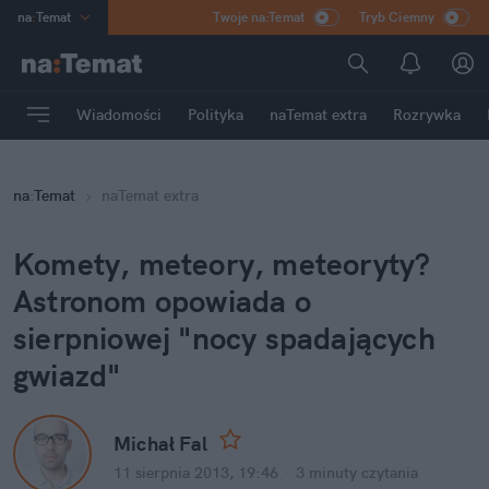
na
:
Temat
Twoje na:Temat
Tryb Ciemny
INN
:
Poland
ASZ
:
dziennik
Wiadomości
Polityka
naTemat extra
Rozrywka
mama
:
DU
dad
:
HERO
na
:
Temat
naTemat extra
Rozrywka
Komety, meteory, meteoryty?
Astronom opowiada o
sierpniowej "nocy spadających
gwiazd"
Michał Fal
11 sierpnia 2013, 19:46
·
3 minuty
czytania