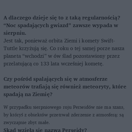
A dlaczego dzieje się to z taką regularnością?
“Noc spadających gwiazd” zawsze wypada w
sierpniu.
Jest tak, ponieważ orbita Ziemi i komety Swift-
Tuttle krzyżują się. Co roku o tej samej porze nasza
planeta “wchodzi” w ów ślad pozostawiony przez
przelatującą co 133 lata wcześniej kometę.
Czy pośród spalających się w atmosferze
meteorów trafiają się również meteoryty, które
spadają na Ziemię?
W przypadku sierpniowego roju Perseidów nie ma szans,
by któryś z obiektów przetrwał zderzenie z atmosferą: są
zwyczajnie zbyt małe.
Skąd wzięła się nazwa Perseidy?