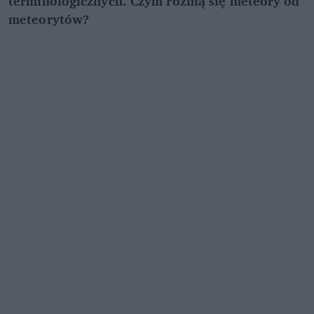
terminologicznych. Czym różnią się meteory od
meteorytów?