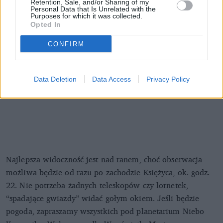
Retention, Sale, and/or Sharing of my
Personal Data that Is Unrelated with the
Purposes for which it was collected.
Opted In
CONFIRM
Data Deletion
Data Access
Privacy Policy
Najlepsza widoczność jest nad ranem, choć obserwacja
możliwa będzie od razu po zachodzie Księżyca, ok. godz.
22. Nie potrzeba żadnych teleskopów czy lornetek,
“spadające gwiazdy” widać gołym okiem. Jeśli będzie
pogoda, zapraszamy wszystkich pod planetarium Niebo