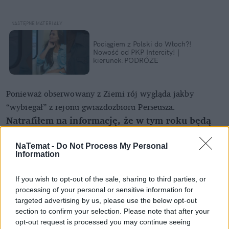
Pociągiem z Polski do Włoch?!
Nowość od PKP Intercity! |
kierunek:PODRÓŻE
Ponieważ obserwowany z Ziemi rój wygląda jakby
“wybiegał” z rejonu gwiazdozbioru Perseusza.
Natrafiłem na informację, że w tym roku będą
wyjątkowo dobre warunki do obserwowanie
Perseidów.
NaTemat -
Do Not Process My Personal
Information
To prawda. Chodzi nie tylko o dobrą pogodę, ale i
fazę Księżyca. Gdyby była pełnia, niebo byłoby
If you wish to opt-out of the sale, sharing to third parties, or
znacznie jaśniejsze, a meteory słabiej widoczne. Na
processing of your personal or sensitive information for
szczęście 6 sierpnia Księżyc był w nowiu, a w dniu
targeted advertising by us, please use the below opt-out
kulminacji dość wcześnie zajdzie, więc rzeczywiście
section to confirm your selection. Please note that after your
opt-out request is processed you may continue seeing
warunki do obserwacji będą dobre.