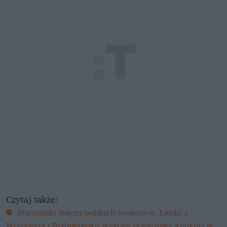
Czytaj także:
Marsjański sukces polskich studentów. Łaziki z
Wrocławia i Białegostoku wygrały prestiżowy konkurs w