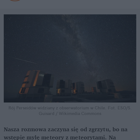
Rój Perseidów widziany z obserwatorium w Chile.
Fot. ESO/S.
Guisard / Wikimedia Commons
Nasza rozmowa zaczyna się od zgrzytu, bo na
wstępie mylę meteory z meteorytami. Na