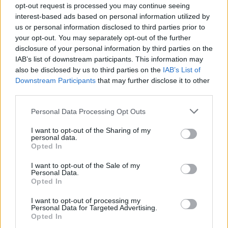
Korzenie grupy sięgają jednak znacznie dalej –
opt-out request is processed you may continue seeing
Leosje powstało w holenderskim Arnhem w latach
interest-based ads based on personal information utilized by
80. Idea tego ruchu powstała w grupie przyjaciół,
us or personal information disclosed to third parties prior to
których celem było powołanie do życia nowej
your opt-out. You may separately opt-out of the further
disclosure of your personal information by third parties on the
inicjatywy, będącej odpowiedzią na problemy
IAB’s list of downstream participants. This information may
ówczesnej Holandii. Obecnie lokalne grupy Loesje
also be disclosed by us to third parties on the
IAB’s List of
inspirują w kilkudziesięciu krajach, m.in. w
Downstream Participants
that may further disclose it to other
Niemczech, Francji czy Stanach Zjednoczonych.
third parties.
Nie przegap żadnej ważnej wiadomości i
Personal Data Processing Opt Outs
obserwuj nas w Google News!
I want to opt-out of the Sharing of my
personal data.
Opted In
I want to opt-out of the Sale of my
Personal Data.
Opted In
I want to opt-out of processing my
Personal Data for Targeted Advertising.
Opted In
Mariusz Mikliński