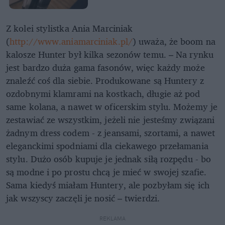
Z kolei stylistka Ania Marciniak
(
http://www.aniamarciniak.pl/
) uważa, że boom na
kalosze Hunter był kilka sezonów temu. – Na rynku
jest bardzo duża gama fasonów, więc każdy może
znaleźć coś dla siebie. Produkowane są Huntery z
ozdobnymi klamrami na kostkach, długie aż pod
same kolana, a nawet w oficerskim stylu. Możemy je
zestawiać ze wszystkim, jeżeli nie jesteśmy związani
żadnym dress codem - z jeansami, szortami, a nawet
eleganckimi spodniami dla ciekawego przełamania
stylu. Dużo osób kupuje je jednak siłą rozpędu - bo
są modne i po prostu chcą je mieć w swojej szafie.
Sama kiedyś miałam Huntery, ale pozbyłam się ich
jak wszyscy zaczęli je nosić – twierdzi.
REKLAMA