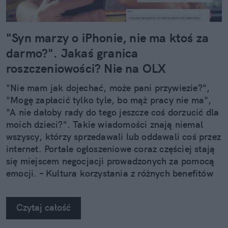
"Syn marzy o iPhonie, nie ma ktoś za
darmo?". Jakaś granica
roszczeniowości? Nie na OLX
"Nie mam jak dojechać, może pani przywiezie?",
"Mogę zapłacić tylko tyle, bo mąż pracy nie ma",
"A nie dałoby rady do tego jeszcze coś dorzucić dla
moich dzieci?". Takie wiadomości znają niemal
wszyscy, którzy sprzedawali lub oddawali coś przez
internet. Portale ogłoszeniowe coraz częściej stają
się miejscem negocjacji prowadzonych za pomocą
emocji. – Kultura korzystania z różnych benefitów
może wzmacniać przekonanie, że pewne rzeczy po
prostu się nam należą – zauważa Karolina
Czytaj całość
Kownacka, psycholożka.