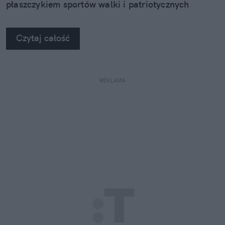
płaszczykiem sportów walki i patriotycznych
symboli rodzi się język pogardy i przemocy?
Rozmawiam o tym z prof. Rafałem Pankowskim,
Czytaj całość
socjologiem i politologiem ze Stowarzyszenia
"NIGDY WIĘCEJ".
REKLAMA