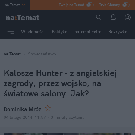
na
:
Temat
Twoje na:Temat
Tryb Ciemny
INN
:
Poland
ASZ
:
dziennik
Wiadomości
Polityka
naTemat extra
Rozrywka
mama
:
DU
dad
:
HERO
na
:
Temat
Społeczeństwo
Rozrywka
Kalosze Hunter - z angielskiej
zagrody, przez wojsko, na
światowe salony. Jak?
Dominika Mróz
04 lutego 2014, 11:57
·
3 minuty
czytania