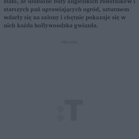
stało, że ulubione buty angielskich robotników i
starszych pań uprawiających ogród, szturmem
wdarły się na salony i chętnie pokazuje się w
nich każda hollywoodzka gwiazda.
REKLAMA