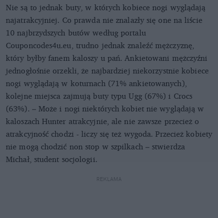
Nie są to jednak buty, w których kobiece nogi wyglądają
najatrakcyjniej. Co prawda nie znalazły się one na liście
10 najbrzydszych butów według portalu
Couponcodes4u.eu, trudno jednak znaleźć mężczyznę,
który byłby fanem kaloszy u pań. Ankietowani mężczyźni
jednogłośnie orzekli, że najbardziej niekorzystnie kobiece
nogi wyglądają w koturnach (71% ankietowanych),
kolejne miejsca zajmują buty typu Ugg (67%) i Crocs
(63%). – Może i nogi niektórych kobiet nie wyglądają w
kaloszach Hunter atrakcyjnie, ale nie zawsze przecież o
atrakcyjność chodzi - liczy się też wygoda. Przecież kobiety
nie mogą chodzić non stop w szpilkach – stwierdza
Michał, student socjologii.
REKLAMA