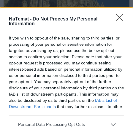
NaTemat -
Do Not Process My Personal
Information
Klasztor Hieronimitów. Zdjecie: Krzysztof Gierak
infolizbona.com
If you wish to opt-out of the sale, sharing to third parties, or
processing of your personal or sensitive information for
Czy masz swoje ukochane miejsca, do których
targeted advertising by us, please use the below opt-out
często wracasz?
section to confirm your selection. Please note that after your
opt-out request is processed you may continue seeing
Jednym z moich ulubionych miejsc jest kolorowa ulica
interest-based ads based on personal information utilized by
Bica, po której powoli wspina się żółta winda Elevador da
us or personal information disclosed to third parties prior to
Bica. Jedna rada: wszyscy zatrzymują się i oglądają tę
your opt-out. You may separately opt-out of the further
ulicę z góry, ja polecam jednak zejść w dół, usiąść sobie
disclosure of your personal information by third parties on the
IAB’s list of downstream participants. This information may
przy kawie lub kieliszku zielonego wina w jednym z
also be disclosed by us to third parties on the
IAB’s List of
barów i po prostu oglądać życie ulicy.
Downstream Participants
that may further disclose it to other
third parties.
Na zachody słońca polecam dwa punkty widokowe:
Miradouro da Senhora do Monte lub Miradouro de Santa
Personal Data Processing Opt Outs
Catarina, mimo że są często zatłoczone wieczorami, to