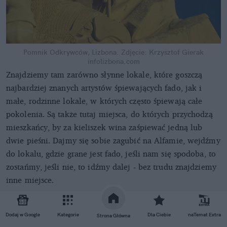
Pomnik Odkrywców, Lizbona. Zdjęcie: Krzysztof Gierak
infolizbona.com
Znajdziemy tam zarówno słynne lokale, które goszczą
najbardziej znanych artystów śpiewających fado, jak i
małe, rodzinne lokale, w których często śpiewają całe
pokolenia. Są także tutaj miejsca, do których przychodzą
mieszkańcy, by za kieliszek wina zaśpiewać jedną lub
dwie pieśni. Dajmy się sobie zagubić na Alfamie, wejdźmy
do lokalu, gdzie grane jest fado, jeśli nam się spodoba, to
zostańmy, jeśli nie, to idźmy dalej - bez trudu znajdziemy
inne miejsce.
Moja rada: najlepiej fado jest posłuchać trochę później, niż
idzie większość turystów - wybierzmy się na fado około
Dodaj w Google
Kategorie
Dla Ciebie
naTemat Extra
Strona Główna