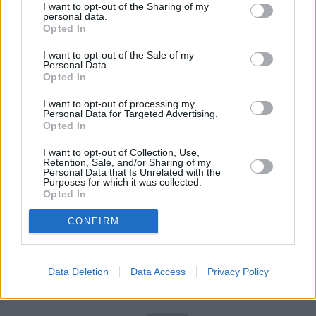
I want to opt-out of the Sharing of my
jednak bardziej mieszkańcami, niż turystami. Lubię
personal data.
Opted In
również Bairro Alto, ale za dnia - gdy ta dzielnica,
centrum życia nocnego w Lizbonie, powoli budzi się ze
I want to opt-out of the Sale of my
Personal Data.
snu, a uliczki, które są w nocy pełne ludzi, świecą
Opted In
pustkami.
I want to opt-out of processing my
Personal Data for Targeted Advertising.
REKLAMA
Opted In
I want to opt-out of Collection, Use,
Retention, Sale, and/or Sharing of my
Personal Data that Is Unrelated with the
Purposes for which it was collected.
Opted In
CONFIRM
Data Deletion
Data Access
Privacy Policy