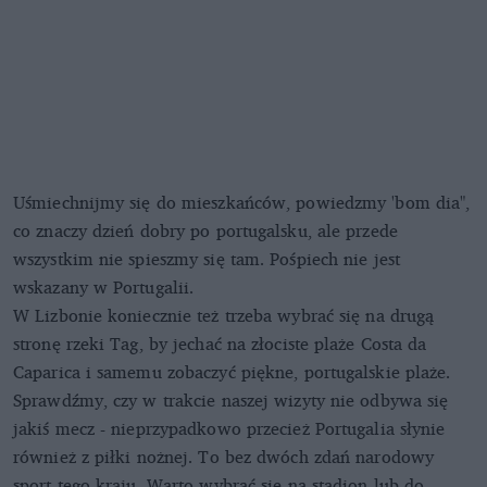
Uśmiechnijmy się do mieszkańców, powiedzmy 'bom dia",
co znaczy dzień dobry po portugalsku, ale przede
wszystkim nie spieszmy się tam. Pośpiech nie jest
wskazany w Portugalii.
W Lizbonie koniecznie też trzeba wybrać się na drugą
stronę rzeki Tag, by jechać na złociste plaże Costa da
Caparica i samemu zobaczyć piękne, portugalskie plaże.
Sprawdźmy, czy w trakcie naszej wizyty nie odbywa się
jakiś mecz - nieprzypadkowo przecież Portugalia słynie
również z piłki nożnej. To bez dwóch zdań narodowy
sport tego kraju. Warto wybrać się na stadion lub do