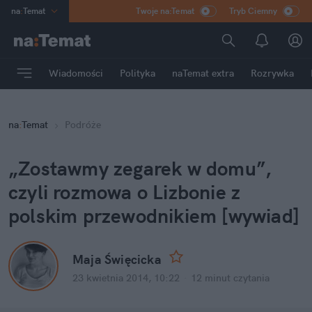
na
:
Temat
Twoje na:Temat
Tryb Ciemny
INN
:
Poland
ASZ
:
dziennik
Wiadomości
Polityka
naTemat extra
Rozrywka
mama
:
DU
dad
:
HERO
na
:
Temat
Podróże
Rozrywka
„Zostawmy zegarek w domu”,
czyli rozmowa o Lizbonie z
polskim przewodnikiem [wywiad]
Maja Święcicka
23 kwietnia 2014, 10:22
·
12 minut
czytania