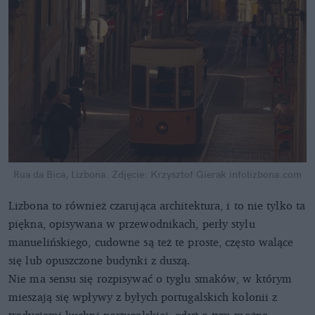
Rua da Bica, Lizbona. Zdjęcie: Krzysztof Gierak
infolizbona.com
Lizbona to również czarująca architektura, i to nie tylko ta
piękna, opisywana w przewodnikach, perły stylu
manuelińskiego, cudowne są też te proste, często walące
się lub opuszczone budynki z duszą.
Nie ma sensu się rozpisywać o tyglu smaków, w którym
mieszają się wpływy z byłych portugalskich kolonii z
tradycjami kuchni portugalskiej, gdyż o tym można