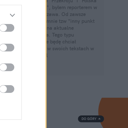
Pisałem do "Przekroju" i "Polska
The Times", byłem reporterem w
TVN Warszawa. Od zawsze
interesuje mnie tzw "inny punkt
widzenia" na aktualne
wydarzenia. Tego typu
obserwacje będę chciał
przybliżyć w swoich tekstach w
natemat.pl
DO GÓRY
ka