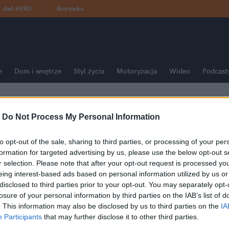
dad
:
HERO
Rozrywka
e
Dom i wnętrze
Styl życia
Motoryzacja
Wideo
Podcast
-
Do Not Process My Personal Information
to opt-out of the sale, sharing to third parties, or processing of your per
formation for targeted advertising by us, please use the below opt-out s
r selection. Please note that after your opt-out request is processed y
eing interest-based ads based on personal information utilized by us or
disclosed to third parties prior to your opt-out. You may separately opt-
losure of your personal information by third parties on the IAB’s list of
. This information may also be disclosed by us to third parties on the
IA
Participants
that may further disclose it to other third parties.
dzę