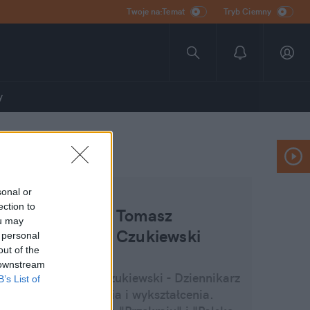
Twoje na:Temat
Tryb Ciemny
y
sonal or
ection to
Tomasz
ou may
Czukiewski
 personal
out of the
 downstream
Tomasz Czukiewski - Dziennikarz
B’s List of
z powołania i wykształcenia.