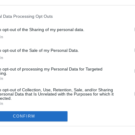
morowskiego to tylko wierzchołek góry
zonych cyfrowo, niepełnosprawnych jeśli chodzi
l Data Processing Opt Outs
 bardzo ważne wielomiliardowe decyzje.
o opt-out of the Sharing of my personal data.
wmawiają im że "zrobią internety", a my przez
In
ministracji tracimy tylko miliardy złotych,
o opt-out of the Sale of my Personal Data.
In
to opt-out of processing my Personal Data for Targeted
ing.
In
o opt-out of Collection, Use, Retention, Sale, and/or Sharing
ersonal Data that Is Unrelated with the Purposes for which it
lected.
In
CONFIRM
Biuro reklamy
Rozryw