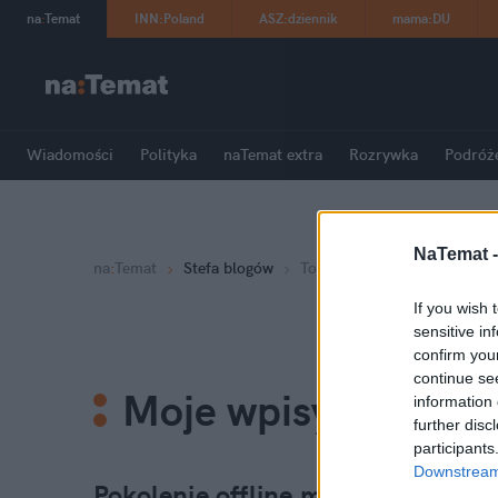
na
:
Temat
INN
:
Poland
ASZ
:
dziennik
mama
:
DU
Wiadomości
Polityka
naTemat extra
Rozrywka
Podróż
NaTemat 
na
:
Temat
Stefa blogów
Tomasz Czukiewski
If you wish 
sensitive in
confirm you
continue se
Moje wpisy
information 
further disc
participants
Downstream 
Pokolenie offline musi oddać wła