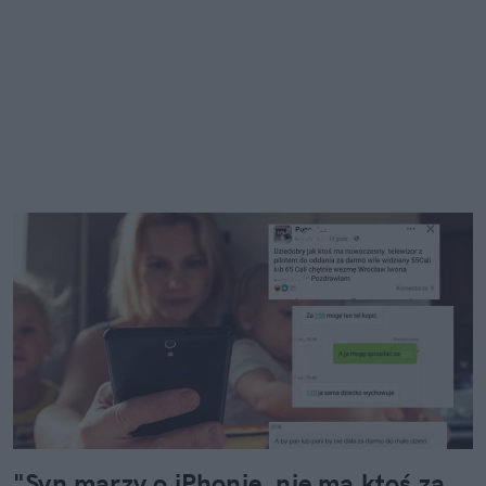
"Syn marzy o iPhonie, nie ma ktoś za