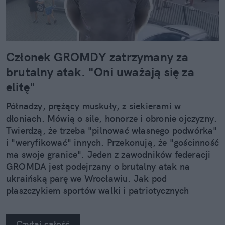
Członek GROMDY zatrzymany za
brutalny atak. "Oni uważają się za
elitę"
Półnadzy, prężący muskuły, z siekierami w
dłoniach. Mówią o sile, honorze i obronie ojczyzny.
Twierdzą, że trzeba "pilnować własnego podwórka"
i "weryfikować" innych. Przekonują, że "gościnność
ma swoje granice". Jeden z zawodników federacji
GROMDA jest podejrzany o brutalny atak na
ukraińską parę we Wrocławiu. Jak pod
płaszczykiem sportów walki i patriotycznych
symboli rodzi się język pogardy i przemocy?
Rozmawiam o tym z prof. Rafałem Pankowskim,
Czytaj całość