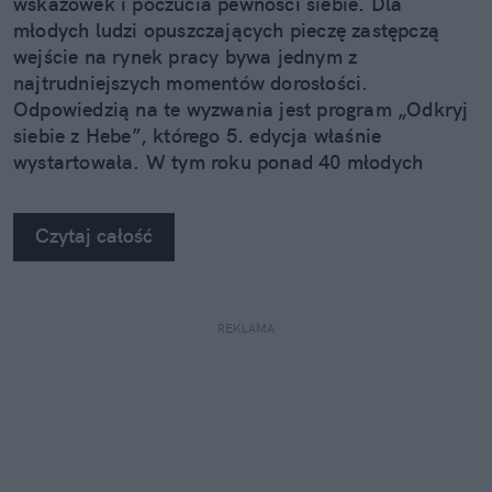
wskazówek i poczucia pewności siebie. Dla
młodych ludzi opuszczających pieczę zastępczą
wejście na rynek pracy bywa jednym z
najtrudniejszych momentów dorosłości.
Odpowiedzią na te wyzwania jest program „Odkryj
siebie z Hebe”, którego 5. edycja właśnie
wystartowała. W tym roku ponad 40 młodych
dorosłych rozpocznie swoją pierwszą zawodową
przygodę podczas płatnych staży w sklepach Hebe.
Czytaj całość
REKLAMA