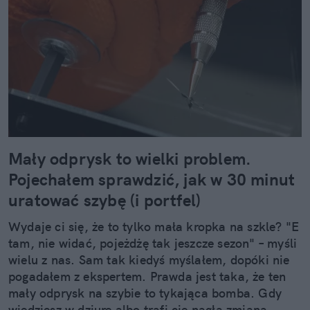
Mały odprysk to wielki problem.
Pojechałem sprawdzić, jak w 30 minut
uratować szybę (i portfel)
Wydaje ci się, że to tylko mała kropka na szkle? "E
tam, nie widać, pojeżdżę tak jeszcze sezon" – myśli
wielu z nas. Sam tak kiedyś myślałem, dopóki nie
pogadałem z ekspertem. Prawda jest taka, że ten
mały odprysk na szybie to tykająca bomba. Gdy
wjedziesz w dziurę albo trafi cię nagła zmiana