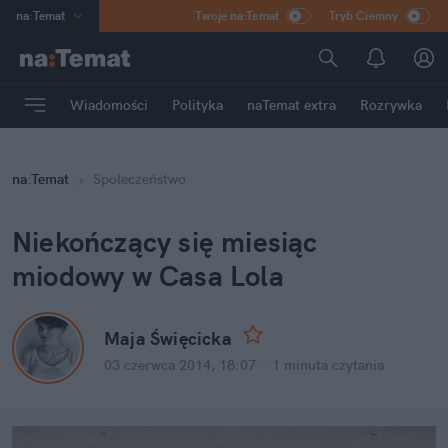
na
:
Temat
Twoje na:Temat
Tryb Ciemny
INN
:
Poland
ASZ
:
dziennik
Wiadomości
Polityka
naTemat extra
Rozrywka
mama
:
DU
dad
:
HERO
na
:
Temat
Społeczeństwo
Rozrywka
Niekończący się miesiąc
miodowy w Casa Lola
Maja Święcicka
03 czerwca 2014, 18:07
·
1 minuta
czytania