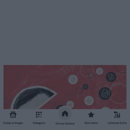
Dodaj w Google
Kategorie
Dla Ciebie
naTemat Extra
Strona Główna