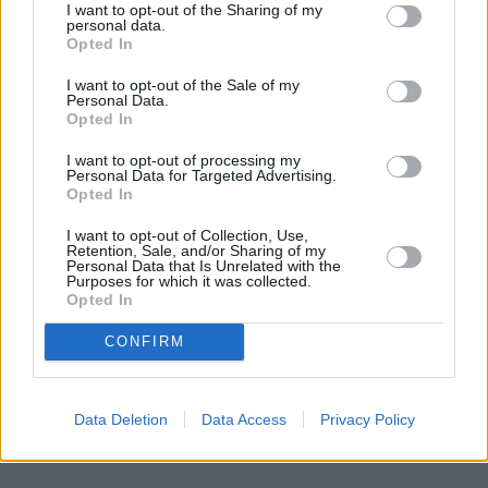
I want to opt-out of the Sharing of my
się smartfony chowane w naszych kieszeniach.
personal data.
Opted In
Rzecz w tym, że nie tylko ich parametry stają się
coraz lepsze, a funkcje bardziej inteligentne.
I want to opt-out of the Sale of my
Również ich kształt ulega metamorfozie, aby były
Personal Data.
Opted In
lżejsze, smuklejsze i elastyczniejsze w codziennej,
często wielozadaniowej obsłudze. Takim
I want to opt-out of processing my
lifestylowym podejściem wykazują się trzy nowe
Personal Data for Targeted Advertising.
Opted In
urządzenia z rodziny Samsung Galaxy Z.
I want to opt-out of Collection, Use,
Czytaj całość
Retention, Sale, and/or Sharing of my
Personal Data that Is Unrelated with the
Purposes for which it was collected.
Opted In
CONFIRM
REKLAMA
Data Deletion
Data Access
Privacy Policy