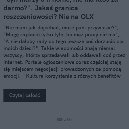
darmo?". Jakaś granica
roszczeniowości? Nie na OLX
"Nie mam jak dojechać, może pani przywiezie?",
"Mogę zapłacić tylko tyle, bo mąż pracy nie ma",
"A nie dałoby rady do tego jeszcze coś dorzucić dla
moich dzieci?". Takie wiadomości znają niemal
wszyscy, którzy sprzedawali lub oddawali coś przez
internet. Portale ogłoszeniowe coraz częściej stają
się miejscem negocjacji prowadzonych za pomocą
emocji. – Kultura korzystania z różnych benefitów
może wzmacniać przekonanie, że pewne rzeczy po
prostu się nam należą – zauważa Karolina
Czytaj całość
Kownacka, psycholożka.
REKLAMA