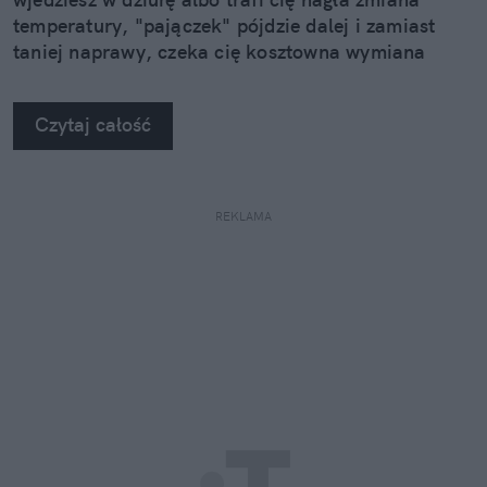
temperatury, "pajączek" pójdzie dalej i zamiast
taniej naprawy, czeka cię kosztowna wymiana
szyby. Wybrałem się do serwisu Autoglass®, żeby
na własne oczy zobaczyć, jak profesjonaliści radzą
Czytaj całość
sobie z takimi uszkodzeniami.
REKLAMA