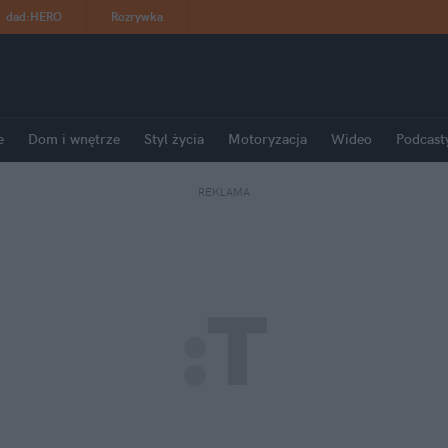
dad
:
HERO
Rozrywka
e
Dom i wnętrze
Styl życia
Motoryzacja
Wideo
Podcast
REKLAMA