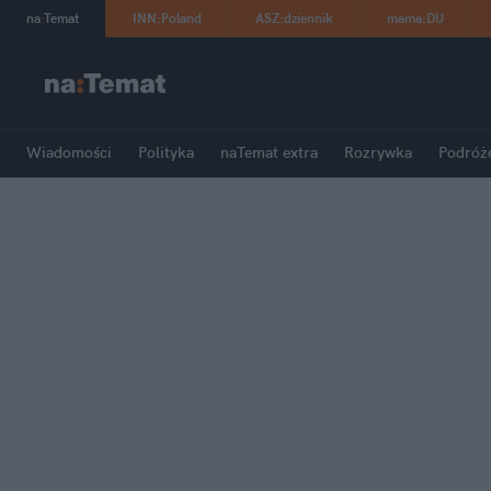
na
:
Temat
INN
:
Poland
ASZ
:
dziennik
mama
:
DU
Wiadomości
Polityka
naTemat extra
Rozrywka
Podróż