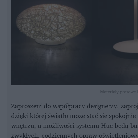
Materiały prasowe P
Zaproszeni do współpracy designerzy, zaproj
dzięki której światło może stać się spokoj
wnętrzu, a możliwości systemu Hue będą ba
zwykłych, codziennych opraw oświetleniow