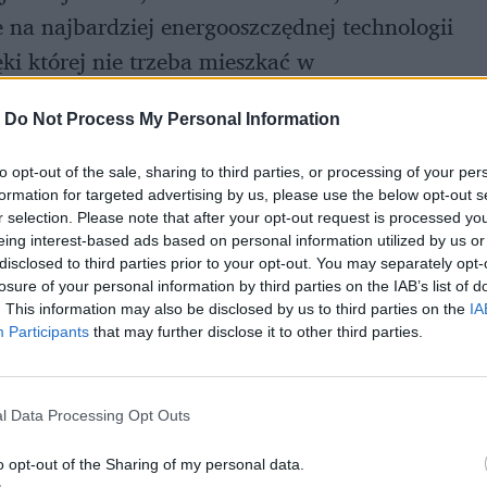
te na najbardziej energooszczędnej technologii
ki której nie trzeba mieszkać w
c ustawiać swoje światła w poziomu
-
Do Not Process My Personal Information
ainteresowanych takim rozwiązaniem
to opt-out of the sale, sharing to third parties, or processing of your per
formation for targeted advertising by us, please use the below opt-out s
r selection. Please note that after your opt-out request is processed y
eing interest-based ads based on personal information utilized by us or
disclosed to third parties prior to your opt-out. You may separately opt-
losure of your personal information by third parties on the IAB’s list of
. This information may also be disclosed by us to third parties on the
IA
Participants
that may further disclose it to other third parties.
l Data Processing Opt Outs
o opt-out of the Sharing of my personal data.