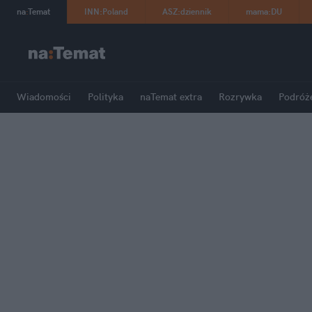
na
:
Temat
INN
:
Poland
ASZ
:
dziennik
mama
:
DU
Wiadomości
Polityka
naTemat extra
Rozrywka
Podróż