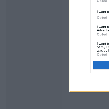
Opted 
I want t
Opted 
I want 
Advertis
Opted 
I want t
of my P
was col
Opted 