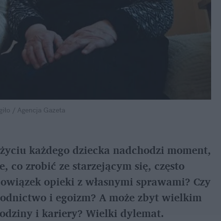
giło / Agencja Gazeta
W życiu każdego dziecka nadchodzi moment, 
 co zrobić ze starzejącym się, często 
owiązek opieki z własnymi sprawami? Czy 
odnictwo i egoizm? A może zbyt wielkim 
dziny i kariery? Wielki dylemat. 