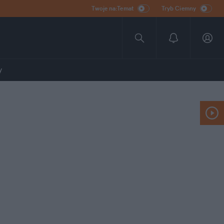
Twoje na:Temat
Tryb Ciemny
y