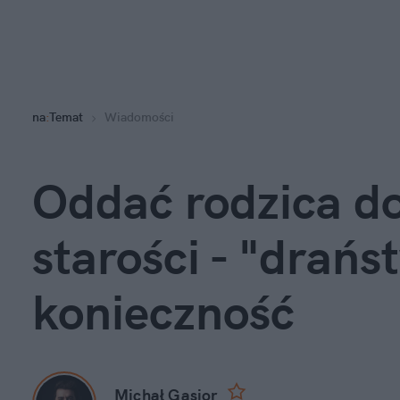
na
:
Temat
Wiadomości
Oddać rodzica do
starości - "drańs
konieczność
Michał Gąsior