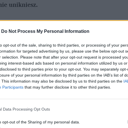
ie unikniesz.
referowane medium w Google
-
Do Not Process My Personal Information
to opt-out of the sale, sharing to third parties, or processing of your per
 bełkoce na każdy temat tak samo - mówi 
formation for targeted advertising by us, please use the below opt-out s
wski, dziennikarz Gazety Wyborczej. 
r selection. Please note that after your opt-out request is processed y
eing interest-based ads based on personal information utilized by us or
sji o opiece nad "śmierdzącym starością i 
disclosed to third parties prior to your opt-out. You may separately opt-
ega swojego tatę. Staszewski wybrał bardziej 
losure of your personal information by third parties on the IAB’s list of
. This information may also be disclosed by us to third parties on the
IA
odzielnie zaopiekuje się schorowanym 
Participants
that may further disclose it to other third parties.
zed identycznym dylematem, z jakim 
ci starzejących się rodziców. Samemu podjąć 
l Data Processing Opt Outs
o opt-out of the Sharing of my personal data.