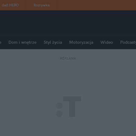
dad
:
HERO
Rozrywka
e
Dom i wnętrze
Styl życia
Motoryzacja
Wideo
Podcast
REKLAMA