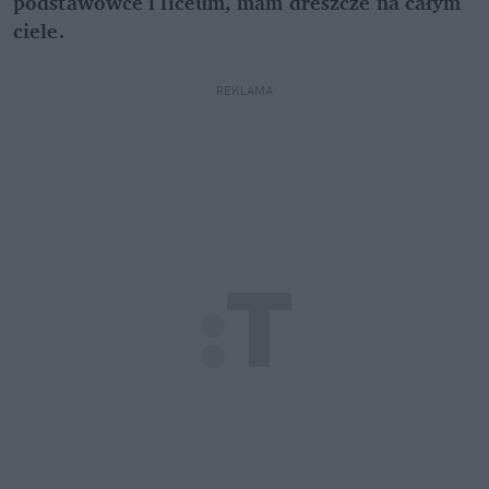
podstawówce i liceum, mam dreszcze na całym
ciele.
REKLAMA