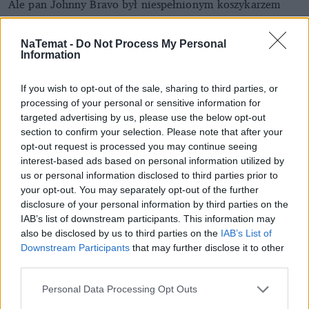
Ale pan Johnny Bravo był niespełnionym koszykarzem
(bozia poskąpiła wzrostu i chyba także talentu), więc
większość naszych zajęć odbywała się w ten sam sposób:
NaTemat -
Do Not Process My Personal
Information
rozgrzewka, a następnie akcja jak z kibolskiego stadionu.
Plus szczątkowo przypominająca grę w kosza - gonitwa.
If you wish to opt-out of the sale, sharing to third parties, or
Dorastające dziewczęta z różnych warstw społecznych (w
processing of your personal or sensitive information for
mojej szkole był pełen przekrój, od dzieci z totalnej biedy,
targeted advertising by us, please use the below opt-out
po bardzo zamożne, co rodziło duży stres i agresję) nie
section to confirm your selection. Please note that after your
grały w piłkę, tylko faulowały.
opt-out request is processed you may continue seeing
interest-based ads based on personal information utilized by
Drapały do krwi, gryzły, podcinały nogi, szarpały
us or personal information disclosed to third parties prior to
włosy. Po lekcji
ciało
było w siniakach, a
skóra
your opt-out. You may separately opt-out of the further
zadrapana. Nienawidziłam tej gry w kosza. I
disclosure of your personal information by third parties on the
pomimo, że miałam 175 cm już w szóstej klasie, nie
IAB’s list of downstream participants. This information may
poszłam w ślady mamy i nie zostałam koszykarką.
also be disclosed by us to third parties on the
IAB’s List of
Downstream Participants
that may further disclose it to other
Nauczyciel zagiął parol na mnie i próbował ze mnie
third parties.
zrobić Jordana w spódnicy, ale ja chciałam ćwiczyć
gimnastykę, bo byłam świetnie rozciągnięta i
Personal Data Processing Opt Outs
uwielbiałam ćwiczenia na macie.