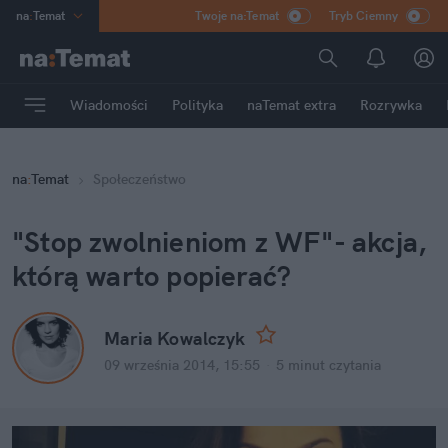
na
:
Temat
Twoje na:Temat
Tryb Ciemny
INN
:
Poland
ASZ
:
dziennik
Wiadomości
Polityka
naTemat extra
Rozrywka
mama
:
DU
dad
:
HERO
na
:
Temat
Społeczeństwo
Rozrywka
"Stop zwolnieniom z WF"- akcja,
którą warto popierać?
Maria Kowalczyk
09 września 2014, 15:55
·
5 minut
czytania