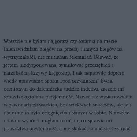
Wreszcie nie byłam najgorsza czy ostatnia na mecie
(nienawidziłam biegów na przełaj i innych biegów na
wytrzymałość), nie musiałam ściemniać. Udawać, że
jestem niedysponowana, symulować przeziębień i
narzekać na krzywy kręgosłup. I tak naprawdę dopiero
wtedy uprawianie sportu „pod przymusem” bycia
ocenionym do dzienniczka tudzież indeksu, zaczęło mi
sprawiać ogromną przyjemność. Nawet raz wystartowałam
w zawodach pływackich, bez większych sukcesów, ale jak
dla mnie to było osiągnięciem samym w sobie. Nareszcie
miałam wybór i mogłam robić, to, co sprawia mi
prawdziwą przyjemność, a nie skakać, łamać się i szarpać.