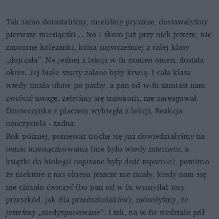
Tak samo dorastaliśmy, mieliśmy pryszcze, dostawałyśmy
pierwsze miesiączki… No i skoro już przy nich jestem, nie
zapomnę koleżanki, która najwcześniej z całej klasy
„dojrzała”. Na jednej z lekcji w-fu nomen omen, dostała
okres. Jej białe szorty zalane były krwią. I cała klasa
wtedy miała ubaw po pachy, a pan od w-fu zamiast nam
zwrócić uwagę, żebyśmy się uspokoili, nie zareagował.
Dziewczynka z płaczem wybiegła z lekcji. Reakcja
nauczyciela - żadna.
Rok później, ponieważ trochę się już dowiedziałyśmy na
temat miesiączkowania (nie było wtedy internetu, a
książki do biologii napisane były dość topornie), pomimo
że niektóre z nas okresu jeszcze nie miały, kiedy nam się
nie chciało ćwiczyć (bo pan od w-fu wymyślał tory
przeszkód, jak dla przedszkolaków), mówiłyśmy, że
jesteśmy „niedysponowane”. I tak, na w-fie siedziało pół