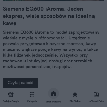
Siemens EQ600 iAroma. Jeden
ekspres, wiele sposobów na idealną
kawę
Siemens EQ600 iAroma to model zaprojektowany
właśnie z myślą o różnorodności. Urządzenie
pozwala przygotować klasyczne espresso, kawy
mleczne, większe porcje kawy na wynos, a także
kilka filiżanek jednocześnie. Wszystko przy
zachowaniu intuicyjnej obsługi oraz szerokich
możliwości personalizacji napojów.
Czytaj całość
Dodaj w Google
Kategorie
Dla Ciebie
naTemat Extra
Strona Główna
REKLAMA