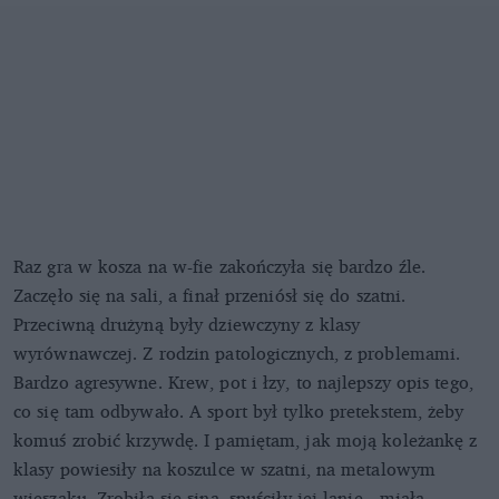
Raz gra w kosza na w-fie zakończyła się bardzo źle.
Zaczęło się na sali, a finał przeniósł się do szatni.
Przeciwną drużyną były dziewczyny z klasy
wyrównawczej. Z rodzin patologicznych, z problemami.
Bardzo agresywne. Krew, pot i łzy, to najlepszy opis tego,
co się tam odbywało. A sport był tylko pretekstem, żeby
komuś zrobić krzywdę. I pamiętam, jak moją koleżankę z
klasy powiesiły na koszulce w szatni, na metalowym
wieszaku. Zrobiła się sina, spuściły jej lanie - miała