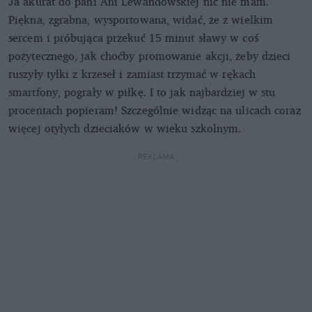
Ja akurat do pani Ani Lewandowskiej nic nie mam.
Piękna, zgrabna, wysportowana, widać, że z wielkim
sercem i próbująca przekuć 15 minut sławy w coś
pożytecznego, jak choćby promowanie akcji, żeby dzieci
ruszyły tyłki z krzeseł i zamiast trzymać w rękach
smartfony, pograły w piłkę. I to jak najbardziej w stu
procentach popieram! Szczególnie widząc na ulicach coraz
więcej otyłych dzieciaków w wieku szkolnym.
REKLAMA